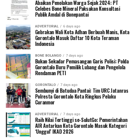
serta mengoordinasikan mekanisme rujukan cepat (
Abaikan Penolakan Warga Sejak 2024: PT
fast-
Celebes Bone Mineral Paksakan Konsultasi
track referral
).
Publik Amdal di Bonepantai
Koordinator Desa KKN Profesi Kesehatan UNG Desa
ADVERTORIAL
6 days ago
Hutadaa menekankan pentingnya posisi strategis kader
Gebrakan Wali Kota Adhan Berbuah Manis, Kota
Gorontalo Masuk Daftar 10 Kota Teraman
yang bersinggungan langsung dengan masyarakat
Indonesia
harian.
BONE BOLANGO
7 days ago
“Kader adalah pihak terdekat dengan ibu hamil dan
Bukan Sekadar Pemasangan Garis Polisi: Polda
keluarganya. Melalui program ini, kami ingin
Gorontalo Buru Pemilik Lubang dan Pengelola
Rendaman PETI
memastikan kader di Desa Hutadaa memiliki
kesiapsiagaan tinggi dalam mengenali
GORONTALO
7 days ago
kegawatdaruratan kehamilan, terutama di tengah situasi
Sembunyi di Batudaa Pantai: Tim URC Jatanras
krisis bencana, serta mampu berkoordinasi secara efektif
Polresta Gorontalo Kota Ringkus Pelaku
Curanmor
dengan tenaga kesehatan,” jelasnya.
ADVERTORIAL
7 days ago
Selain sesi edukasi teknis, mahasiswa UNG turut
Raih Nilai Tertinggi se-SulutGo: Pemerintahan
meluncurkan
Buku Panduan Manajemen
AIR Antarkan Kota Gorontalo Masuk Kategori
‘Unggul’ IKAD 2026
Kegawatdaruratan Ibu Hamil pada Situasi Bencana
. Buku