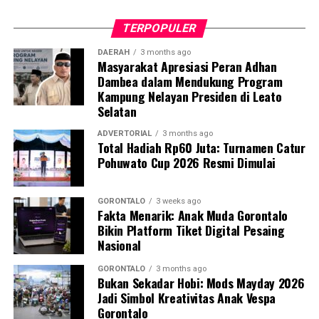
petunjuk praktis ini berfungsi sebagai pedoman standar
bagi kader dalam melakukan deteksi dini,
TERPOPULER
pendampingan, hingga skenario evakuasi ibu hamil
berisiko tinggi.
DAERAH
3 months ago
Masyarakat Apresiasi Peran Adhan
Dambea dalam Mendukung Program
Dosen Pembimbing Lapangan (DPL) KKN Profesi
Kampung Nelayan Presiden di Leato
Kesehatan UNG menegaskan bahwa pemberdayaan
Selatan
kader berbasis komunitas merupakan instrumen krusial
dalam mempercepat penurunan Angka Kematian Ibu
ADVERTORIAL
3 months ago
Total Hadiah Rp60 Juta: Turnamen Catur
(AKI) dan Angka Kematian Anak (AKA).
Pohuwato Cup 2026 Resmi Dimulai
“Penyelamatan jiwa ibu hamil saat bencana tidak bisa
hanya bergantung pada fasilitas kesehatan formal.
GORONTALO
3 weeks ago
Fakta Menarik: Anak Muda Gorontalo
Harus ada sistem kesiapsiagaan berbasis masyarakat
Bikin Platform Tiket Digital Pesaing
yang solid. Kehadiran buku panduan ini memperjelas
Nasional
alur koordinasi penanganan darurat di lapangan,” ujar
DPL KKN.
GORONTALO
3 months ago
Bukan Sekadar Hobi: Mods Mayday 2026
Jadi Simbol Kreativitas Anak Vespa
Pelatihan berlangsung interaktif lewat simulasi
Gorontalo
penanganan awal, diskusi kasus, hingga penyamaan