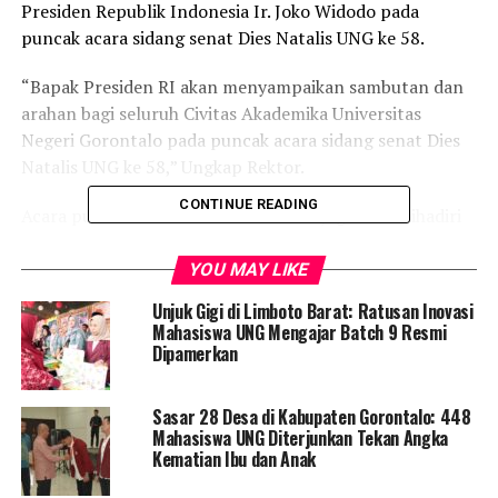
Presiden Republik Indonesia Ir. Joko Widodo pada
puncak acara sidang senat Dies Natalis UNG ke 58.
“Bapak Presiden RI akan menyampaikan sambutan dan
arahan bagi seluruh Civitas Akademika Universitas
Negeri Gorontalo pada puncak acara sidang senat Dies
Natalis UNG ke 58,” Ungkap Rektor.
CONTINUE READING
Acara puncak Dies Natalis UNG ke 58 juga akan dihadiri
oleh Ketua Badan Pemeriksa Keuangan RI yang akan
menyampaikan orasi ilmiah.
YOU MAY LIKE
Unjuk Gigi di Limboto Barat: Ratusan Inovasi
Mahasiswa UNG Mengajar Batch 9 Resmi
Dipamerkan
RELATED TOPICS:
EDUART WOLOK
KORDINATOR STAF KHUSUS PRESIDEN
REKTOR UNG
UNIVERSITAS NEGERI GORONTALO
Sasar 28 Desa di Kabupaten Gorontalo: 448
UP NEXT
Mahasiswa UNG Diterjunkan Tekan Angka
PTM Terbatas dimasa pandemi, Ryan Minta Sekolah
Kematian Ibu dan Anak
Lebih Protektif