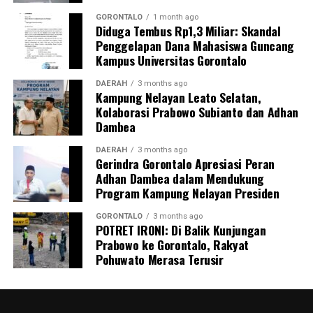
persepsi peran keluarga dalam pengawasan masa
GORONTALO
1 month ago
Diduga Tembus Rp1,3 Miliar: Skandal
kehamilan.
Penggelapan Dana Mahasiswa Guncang
Kampus Universitas Gorontalo
Inisiatif
BUMIL TANGGUH
menjadi wujud nyata
komitmen KKN Profesi Kesehatan UNG 2026 dalam
DAERAH
3 months ago
Kampung Nelayan Leato Selatan,
mengoptimalkan pengawasan kehamilan risiko tinggi.
Kolaborasi Prabowo Subianto dan Adhan
Melalui sinergi mahasiswa, kader, dan pemerintah desa,
Dambea
UNG berharap terbangun sistem mitigasi kebencanan
maternal yang tanggap, terintegrasi, dan berkelanjutan.
DAERAH
3 months ago
Gerindra Gorontalo Apresiasi Peran
Adhan Dambea dalam Mendukung
Program Kampung Nelayan Presiden
GORONTALO
3 months ago
POTRET IRONI: Di Balik Kunjungan
Prabowo ke Gorontalo, Rakyat
Pohuwato Merasa Terusir