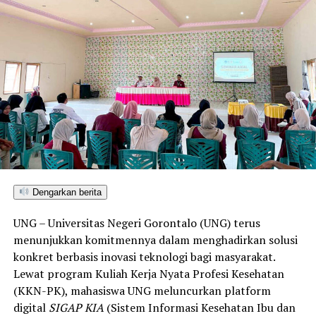
teknis pelayanan medis, mahasiswa bertindak sebagai
edukator kesehatan masyarakat.
Penyuluhan difokuskan pada pemahaman mekanisme
penularan, pengenalan gejala awal, pentingnya
pemeriksaan Dahak/TCM, kepatuhan minum obat
hingga tuntas, serta pengikisan stigma negatif terhadap
penyintas TBC di lingkungan warga.
“Literasi kesehatan warga adalah fondasi utama dalam
memutus rantai penularan TBC. Kami berupaya
menyampaikan edukasi yang persuasif dan mudah
Dengarkan berita
dipahami agar warga tidak ragu melakukan pemeriksaan
UNG – Universitas Negeri Gorontalo (UNG) terus
apabila mengalami gejala batuk berkepanjangan,”
menunjukkan komitmennya dalam menghadirkan solusi
terang Taufik.
konkret berbasis inovasi teknologi bagi masyarakat.
Lewat program Kuliah Kerja Nyata Profesi Kesehatan
Selain skrining TBC, mahasiswa turut mendampingi
(KKN-PK), mahasiswa UNG meluncurkan platform
nakes Puskesmas Talaga Jaya dalam memberikan
digital
SIGAP KIA
(Sistem Informasi Kesehatan Ibu dan
pelayanan Cek Kesehatan Gratis (CKG), meliputi