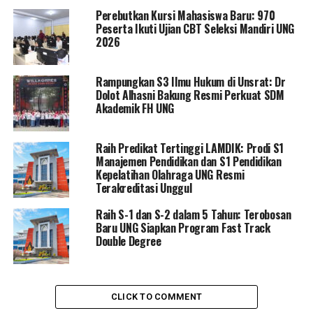
DON'T MISS
Perebutkan Kursi Mahasiswa Baru: 970
Pelabuhan Anggrek Dinilai Jadi Lokomotif Ekomomi di
Peserta Ikuti Ujian CBT Seleksi Mandiri UNG
Gorontalo Utara
2026
Rampungkan S3 Ilmu Hukum di Unsrat: Dr
Dolot Alhasni Bakung Resmi Perkuat SDM
Akademik FH UNG
Raih Predikat Tertinggi LAMDIK: Prodi S1
Manajemen Pendidikan dan S1 Pendidikan
Kepelatihan Olahraga UNG Resmi
Terakreditasi Unggul
Raih S-1 dan S-2 dalam 5 Tahun: Terobosan
Baru UNG Siapkan Program Fast Track
Double Degree
CLICK TO COMMENT