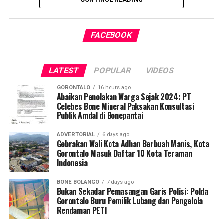
penularan tuberkulosis (TBC) yang masih menjadi salah
satu tantangan kesehatan terbesar di Indonesia.
FACEBOOK
Pelaksanaan program ini didampingi secara langsung
oleh tim Dosen Pembimbing Lapangan (DPL) KKN-PK
Desa Luwoo, yakni Dr. dr. Vivien Novarina A. Kasim,
LATEST
POPULAR
VIDEOS
M.Kes., dr. Siti Rakhmatia P. Th. Kum, M.Biomed., Ns. Nur
Ayun R. Yusuf, S.Kep., M.Kep., dan Ns. Sartika, S.Kep.,
GORONTALO
16 hours ago
M.Kep. Pendampingan akademis ini memastikan seluruh
Abaikan Penolakan Warga Sejak 2024: PT
Celebes Bone Mineral Paksakan Konsultasi
alur intervensi medis dan edukasi berjalan sesuai standar
Publik Amdal di Bonepantai
prosedur operasional.
ADVERTORIAL
6 days ago
Koordinator Desa KKN-PK UNG Desa Luwoo, Taufik
Gebrakan Wali Kota Adhan Berbuah Manis, Kota
Gorontalo Masuk Daftar 10 Kota Teraman
Mohamad Nur, menyampaikan bahwa selain mengawal
Indonesia
teknis pelayanan medis, mahasiswa bertindak sebagai
edukator kesehatan masyarakat.
BONE BOLANGO
7 days ago
Bukan Sekadar Pemasangan Garis Polisi: Polda
Penyuluhan difokuskan pada pemahaman mekanisme
Gorontalo Buru Pemilik Lubang dan Pengelola
Rendaman PETI
penularan, pengenalan gejala awal, pentingnya