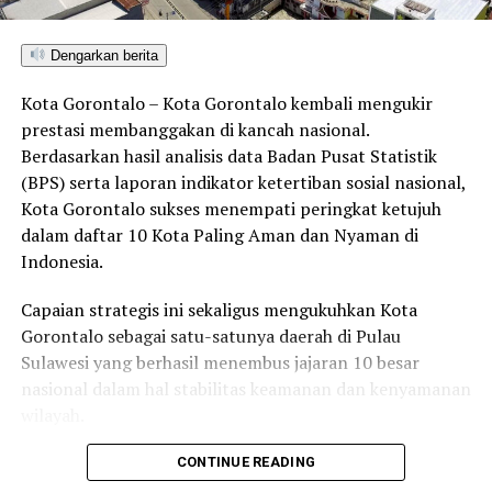
RELATED TOPICS:
BIROKRASI PENDIDIKAN
ERA DIGITAL
GLOBALISASI PENDIDIKAN
GOOD UNIVERSITY GOVERNANCE
INOVASI KAMPUS
KAMPUS BERDAMPAK
Dengarkan berita
KEMITRAAN INDUSTRI
KEPEMIMPINAN PERGURUAN TINGGI
KONFERENSI PENDIDIKAN NASIONAL
OTONOMI INSTITUSI
PENDIDIKAN TINGGI
REKTOR UNG
TATA KELOLA PTN
Kota Gorontalo – Kota Gorontalo kembali mengukir
TRANSFORMASI KELEMBAGAAN
UNESA SURABAYA
prestasi membanggakan di kancah nasional.
Berdasarkan hasil analisis data Badan Pusat Statistik
UP NEXT
Era Digital Menantang, Prodi Magister Hukum UNG
(BPS) serta laporan indikator ketertiban sosial nasional,
Bahas Perlindungan Konsumen
Kota Gorontalo sukses menempati peringkat ketujuh
dalam daftar 10 Kota Paling Aman dan Nyaman di
DON'T MISS
Batu Nisan Almarhum Toni Mopangga Dipasang, Bupati
Indonesia.
Pohuwato Ikut Prosesi
Capaian strategis ini sekaligus mengukuhkan Kota
Gorontalo sebagai satu-satunya daerah di Pulau
Sulawesi yang berhasil menembus jajaran 10 besar
nasional dalam hal stabilitas keamanan dan kenyamanan
wilayah.
Sebagai pusat pemerintahan, pertumbuhan ekonomi,
CONTINUE READING
perdagangan, jasa, serta pendidikan di kawasan Teluk