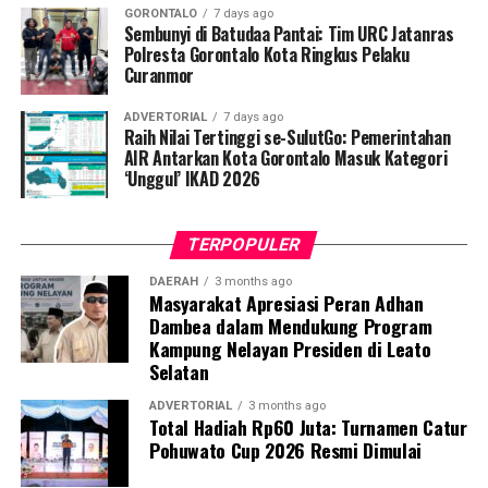
pemeriksaan Dahak/TCM, kepatuhan minum obat
GORONTALO
7 days ago
hingga tuntas, serta pengikisan stigma negatif terhadap
Sembunyi di Batudaa Pantai: Tim URC Jatanras
penyintas TBC di lingkungan warga.
Polresta Gorontalo Kota Ringkus Pelaku
Curanmor
“Literasi kesehatan warga adalah fondasi utama dalam
ADVERTORIAL
7 days ago
memutus rantai penularan TBC. Kami berupaya
Raih Nilai Tertinggi se-SulutGo: Pemerintahan
menyampaikan edukasi yang persuasif dan mudah
AIR Antarkan Kota Gorontalo Masuk Kategori
‘Unggul’ IKAD 2026
dipahami agar warga tidak ragu melakukan pemeriksaan
apabila mengalami gejala batuk berkepanjangan,”
terang Taufik.
TERPOPULER
Selain skrining TBC, mahasiswa turut mendampingi
DAERAH
3 months ago
Masyarakat Apresiasi Peran Adhan
nakes Puskesmas Talaga Jaya dalam memberikan
Dambea dalam Mendukung Program
pelayanan Cek Kesehatan Gratis (CKG), meliputi
Kampung Nelayan Presiden di Leato
pengukuran tekanan darah, cek kadar gula darah, dan
Selatan
penapisan faktor risiko penyakit tidak menular (PTM)
sebagai upaya promotif-preventif.
ADVERTORIAL
3 months ago
Total Hadiah Rp60 Juta: Turnamen Catur
Pohuwato Cup 2026 Resmi Dimulai
Perwakilan DPL KKN-PK, Dr. dr. Vivien Novarina A.
Kasim, M.Kes., menegaskan bahwa keterlibatan