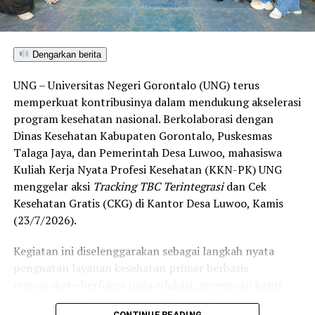
menembus kategori “Unggul”. Sementara kabupaten lain
di Gorontalo masih berada pada kategori “Berkembang”
hingga menuju “Unggul”.
Dengarkan berita
“Alhamdulillah, nilai IKAD Kota Gorontalo tercatat yang
UNG – Universitas Negeri Gorontalo (UNG) terus
tertinggi di kawasan SulutGo sebagaimana dipaparkan
memperkuat kontribusinya dalam mendukung akselerasi
dalam Rakorwil TPAKD,” ungkap Wawali Indra Gobel
program kesehatan nasional. Berkolaborasi dengan
usai kegiatan.
Dinas Kesehatan Kabupaten Gorontalo, Puskesmas
Talaga Jaya, dan Pemerintah Desa Luwoo, mahasiswa
Indra menambahkan, skor IKAD ini membuktikan bahwa
Kuliah Kerja Nyata Profesi Kesehatan (KKN-PK) UNG
tingkat keterjangkauan, pemanfaatan, serta inklusivitas
menggelar aksi
Tracking TBC Terintegrasi
dan Cek
layanan keuangan bagi masyarakat di Kota Gorontalo
Kesehatan Gratis (CKG) di Kantor Desa Luwoo, Kamis
berada di posisi terdepan.
(23/7/2026).
Predikat “Unggul” yang diraih Pemerintahan AIR
Kegiatan ini diselenggarakan sebagai langkah nyata
menjadi indikator kuat atas keberhasilan pemerintah
penguatan layanan kesehatan primer berbasis
daerah dalam mendorong masyarakat agar makin
masyarakat—berfokus pada edukasi, penemuan kasus
mudah, merata, dan aman dalam mengakses berbagai
(
case finding
), deteksi dini, serta pemutusan rantai
fasilitas jasa keuangan yang berkelanjutan.
CONTINUE READING