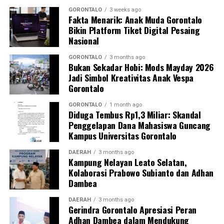
mahasiswa merupakan bentuk perwujudan Tri Dharma
GORONTALO
3 weeks ago
Fakta Menarik: Anak Muda Gorontalo
Perguruan Tinggi dalam mengawal transformasi
Bikin Platform Tiket Digital Pesaing
layanan kesehatan primer.
Nasional
“Kehadiran mahasiswa mempercepat jangkauan skema
GORONTALO
3 months ago
Bukan Sekadar Hobi: Mods Mayday 2026
active case finding
TBC yang dicanangkan pemerintah.
Jadi Simbol Kreativitas Anak Vespa
Sinergi multisektor antara perguruan tinggi, dinas
Gorontalo
kesehatan, puskesmas, dan pemerintah desa seperti
inilah yang menjadi kunci sukses pembentukan
GORONTALO
1 month ago
Diduga Tembus Rp1,3 Miliar: Skandal
masyarakat sadar sehat,” jelas Dr. Vivien.
Penggelapan Dana Mahasiswa Guncang
Kampus Universitas Gorontalo
Masyarakat Desa Luwoo menyambut antusias agenda
terpadu ini. Ratusan warga memanfaatkan layanan
DAERAH
3 months ago
Kampung Nelayan Leato Selatan,
pemeriksaan kesehatan gratis sekaligus berkonsultasi
Kolaborasi Prabowo Subianto dan Adhan
mengenai pola hidup bersih dan sehat (PHBS)
Dambea
pencegahan tuberkulosis.
DAERAH
3 months ago
Gerindra Gorontalo Apresiasi Peran
Adhan Dambea dalam Mendukung