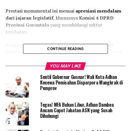
Prestasi monumental ini menuai
apresiasi mendalam
dari jajaran legislatif
, khususnya
Komisi 4 DPRD
Provinsi Gorontalo
yang membidangi sektor
kesehatan.
Anggota Komisi 4 DPRD Provinsi Gorontalo,
dr. Sri
CONTINUE READING
Darsianti Tuna
atau yang akrab disapa
dr. Yanti Tuna
,
menyampaikan rasa syukur dan kebanggaannya atas
keberhasilan tindakan medis berisiko tinggi tersebut.
YOU MAY LIKE
Menurutnya, keberhasilan ini merupakan buah
sinergi
Sentil Gubernur Gusnar! Wali Kota Adhan
antara komitmen tenaga medis dan dukungan
Kecewa Pemisahan Disparpora Mangkrak di
kebijakan anggaran pemerintah daerah
.
Pemprov
“Alhamdulillah, secara pribadi dan sebagai anggota
Tegas! WFA Bukan Libur, Adhan Dambea
Komisi 4 yang membidangi kesehatan, saya sangat
Ancam Copot Jabatan ASN yang Susah
bersyukur operasi bedah jantung pertama ini berjalan
Dihubungi
sukses. Ini adalah kado istimewa bagi masyarakat
Gorontalo,” ujar dr. Yanti.