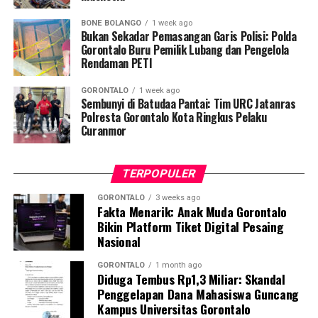
pemeriksaan Dahak/TCM, kepatuhan minum obat
BONE BOLANGO
1 week ago
hingga tuntas, serta pengikisan stigma negatif terhadap
Bukan Sekadar Pemasangan Garis Polisi: Polda
penyintas TBC di lingkungan warga.
Gorontalo Buru Pemilik Lubang dan Pengelola
Rendaman PETI
“Literasi kesehatan warga adalah fondasi utama dalam
GORONTALO
1 week ago
memutus rantai penularan TBC. Kami berupaya
Sembunyi di Batudaa Pantai: Tim URC Jatanras
menyampaikan edukasi yang persuasif dan mudah
Polresta Gorontalo Kota Ringkus Pelaku
Curanmor
dipahami agar warga tidak ragu melakukan pemeriksaan
apabila mengalami gejala batuk berkepanjangan,”
terang Taufik.
TERPOPULER
Selain skrining TBC, mahasiswa turut mendampingi
GORONTALO
3 weeks ago
Fakta Menarik: Anak Muda Gorontalo
nakes Puskesmas Talaga Jaya dalam memberikan
Bikin Platform Tiket Digital Pesaing
pelayanan Cek Kesehatan Gratis (CKG), meliputi
Nasional
pengukuran tekanan darah, cek kadar gula darah, dan
penapisan faktor risiko penyakit tidak menular (PTM)
GORONTALO
1 month ago
Diduga Tembus Rp1,3 Miliar: Skandal
sebagai upaya promotif-preventif.
Penggelapan Dana Mahasiswa Guncang
Kampus Universitas Gorontalo
Perwakilan DPL KKN-PK, Dr. dr. Vivien Novarina A.