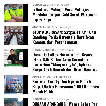
Kasim, M.Kes., menegaskan bahwa keterlibatan
GORONTALO
3 months ago
Intimidasi Pekerja Pers: Petugas
mahasiswa merupakan bentuk perwujudan Tri Dharma
Merdeka Copper Gold Suruh Wartawan
Perguruan Tinggi dalam mengawal transformasi
Lepas Baju
layanan kesehatan primer.
ADVERTORIAL
3 months ago
“Kehadiran mahasiswa mempercepat jangkauan skema
STOP KEKERASAN: Satgas PPKPT UNG
Gandeng Polda Gorontalo Bersihkan
active case finding
TBC yang dicanangkan pemerintah.
Kampus dari Perundungan
Sinergi multisektor antara perguruan tinggi, dinas
kesehatan, puskesmas, dan pemerintah desa seperti
RUANG LITERASI
1 month ago
Dosen Fakultas Ekonomi dan Bisnis
inilah yang menjadi kunci sukses pembentukan
Islam IAIN Sultan Amai Gorontalo
masyarakat sadar sehat,” jelas Dr. Vivien.
Luncurkan “Manjonongki”, Aplikasi
Karya Anak Daerah dari Riset Kampus
Masyarakat Desa Luwoo menyambut antusias agenda
terpadu ini. Ratusan warga memanfaatkan layanan
ADVERTORIAL
3 months ago
Ekonomi Kerakyatan Nyata: Bupati
pemeriksaan kesehatan gratis sekaligus berkonsultasi
Saipul Hadiri Peresmian 1.061 Koperasi
mengenai pola hidup bersih dan sehat (PHBS)
Merah Putih
pencegahan tuberkulosis.
GORONTALO
3 months ago
DUGAAN ARONGANSI: Warga Sebut Pani