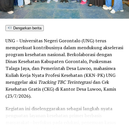
satu-satunya daerah di wilayah tersebut yang
menembus kategori “Unggul”. Sementara kabupaten lain
di Gorontalo masih berada pada kategori “Berkembang”
hingga menuju “Unggul”.
Dengarkan berita
“Alhamdulillah, nilai IKAD Kota Gorontalo tercatat yang
UNG – Universitas Negeri Gorontalo (UNG) terus
tertinggi di kawasan SulutGo sebagaimana dipaparkan
memperkuat kontribusinya dalam mendukung akselerasi
dalam Rakorwil TPAKD,” ungkap Wawali Indra Gobel
program kesehatan nasional. Berkolaborasi dengan
usai kegiatan.
Dinas Kesehatan Kabupaten Gorontalo, Puskesmas
Talaga Jaya, dan Pemerintah Desa Luwoo, mahasiswa
Indra menambahkan, skor IKAD ini membuktikan bahwa
Kuliah Kerja Nyata Profesi Kesehatan (KKN-PK) UNG
tingkat keterjangkauan, pemanfaatan, serta inklusivitas
menggelar aksi
Tracking TBC Terintegrasi
dan Cek
layanan keuangan bagi masyarakat di Kota Gorontalo
Kesehatan Gratis (CKG) di Kantor Desa Luwoo, Kamis
berada di posisi terdepan.
(23/7/2026).
Predikat “Unggul” yang diraih Pemerintahan AIR
Kegiatan ini diselenggarakan sebagai langkah nyata
menjadi indikator kuat atas keberhasilan pemerintah
penguatan layanan kesehatan primer berbasis
daerah dalam mendorong masyarakat agar makin
masyarakat—berfokus pada edukasi, penemuan kasus
mudah, merata, dan aman dalam mengakses berbagai