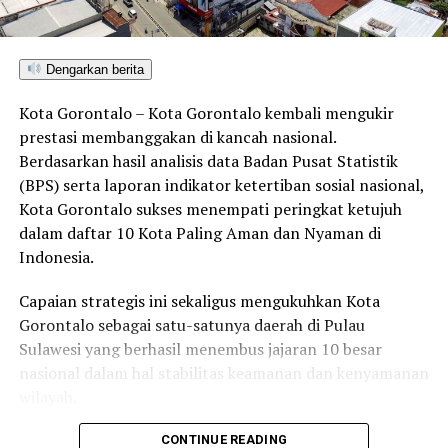
tengah kebijakan efisiensi, pelayanan kesehatan yang
menyangkut nyawa harus tetap menjadi prioritas utama.
Apresiasi setinggi-tingginya bagi seluruh tim dokter dan
Dengarkan berita
manajemen RS Aloei Saboe yang telah membuktikan
bahwa Gorontalo mampu mandiri dalam layanan bedah
Kota Gorontalo – Kota Gorontalo kembali mengukir
jantung,” pungkasnya.
prestasi membanggakan di kancah nasional.
Berdasarkan hasil analisis data Badan Pusat Statistik
Dengan suksesnya operasi bedah jantung terbuka
(BPS) serta laporan indikator ketertiban sosial nasional,
ini,
Gorontalo kini resmi menjadi salah satu provinsi
Kota Gorontalo sukses menempati peringkat ketujuh
di Indonesia yang mampu menyelenggarakan
dalam daftar 10 Kota Paling Aman dan Nyaman di
layanan bedah pintas arteri koroner secara mandiri
.
Indonesia.
Keberhasilan ini memberi
harapan baru bagi ribuan
pasien jantung
di wilayah Gorontalo dan sekitarnya.
Capaian strategis ini sekaligus mengukuhkan Kota
Gorontalo sebagai satu-satunya daerah di Pulau
Sulawesi yang berhasil menembus jajaran 10 besar
RELATED TOPICS:
ANGGARAN KESEHATAN
nasional dalam hal stabilitas keamanan dan kenyamanan
BEDAH JANTUNG TERBUKA
GAWAT DARURAT JANTUNG
wilayah.
INFRASTRUKTUR MEDIS
KEMANDIRIAN RUMAH SAKIT
KESEHATAN DAERAH
KOMISI 4 DPRD GORONTALO
LAYANAN KARDIOVASKULAR
PELAYANAN PUBLIK
Sebagai pusat pemerintahan, pertumbuhan ekonomi,
CONTINUE READING
PEMPROV GORONTALO
PROVINSI GORONTALO