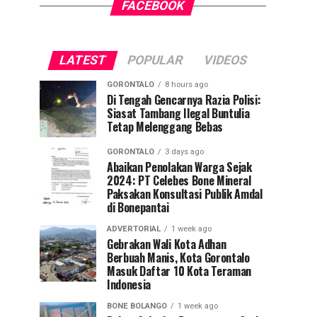
FACEBOOK
LATEST
POPULAR
VIDEOS
GORONTALO
8 hours ago
Di Tengah Gencarnya Razia Polisi:
Siasat Tambang Ilegal Buntulia
Tetap Melenggang Bebas
GORONTALO
3 days ago
Abaikan Penolakan Warga Sejak
2024: PT Celebes Bone Mineral
Paksakan Konsultasi Publik Amdal
di Bonepantai
ADVERTORIAL
1 week ago
Gebrakan Wali Kota Adhan
Berbuah Manis, Kota Gorontalo
Masuk Daftar 10 Kota Teraman
Indonesia
BONE BOLANGO
1 week ago