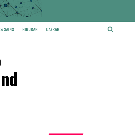
 & SAINS
HIBURAN
DAERAH
o
und