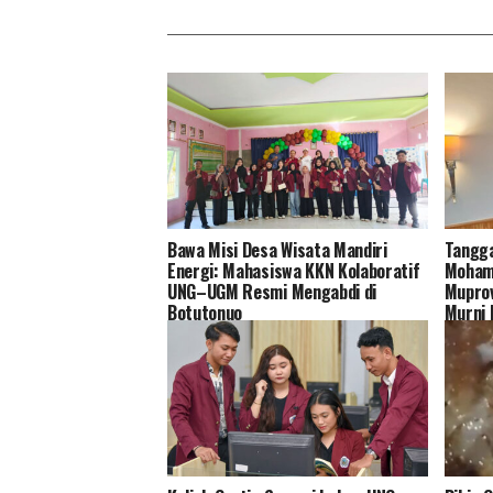
Bawa Misi Desa Wisata Mandiri
Tangga
Energi: Mahasiswa KKN Kolaboratif
Moham
UNG–UGM Resmi Mengabdi di
Muprov
Botutonuo
Murni 
Masala