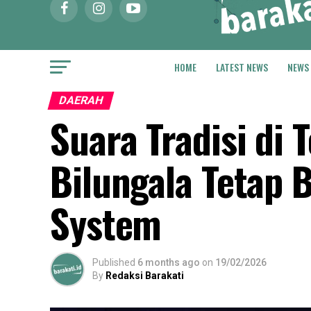
HOME
LATEST NEWS
NEWS
DAERAH
Suara Tradisi di
Bilungala Tetap
System
Published
6 months ago
on
19/02/2026
By
Redaksi Barakati