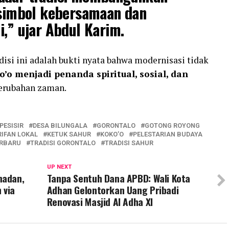
a simbol kebersamaan dan
i,” ujar Abdul Karim.
disi ini adalah bukti nyata bahwa modernisasi tidak
o’o menjadi penanda spiritual, sosial, dan
perubahan zaman.
PESISIR
DESA BILUNGALA
GORONTALO
GOTONG ROYONG
RIFAN LOKAL
KETUK SAHUR
KOKO’O
PELESTARIAN BUDAYA
RBARU
TRADISI GORONTALO
TRADISI SAHUR
UP NEXT
madan,
Tanpa Sentuh Dana APBD: Wali Kota
 via
Adhan Gelontorkan Uang Pribadi
Renovasi Masjid Al Adha XI