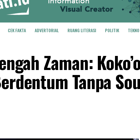
CEK FAKTA
ADVERTORIAL
RUANG LITERASI
POLITIK
TEKNO
 Tengah Zaman: Koko’
 Berdentum Tanpa So