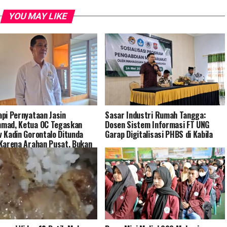
YOU MAY LIKE
pi Pernyataan Jasin
Sasar Industri Rumah Tangga:
mad, Ketua OC Tegaskan
Dosen Sistem Informasi FT UNG
 Kadin Gorontalo Ditunda
Garap Digitalisasi PHBS di Kabila
Karena Arahan Pusat, Bukan
h Finansial