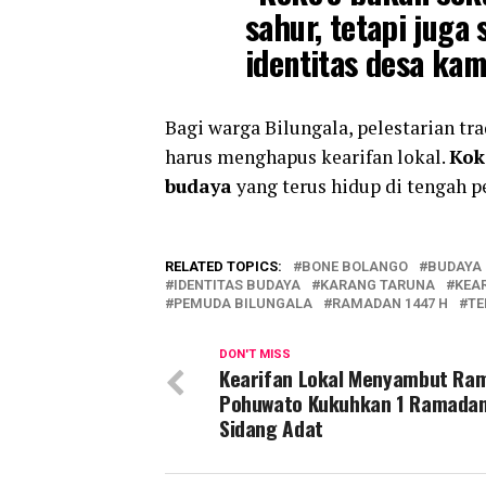
sahur, tetapi jug
identitas desa kam
Bagi warga Bilungala, pelestarian tra
harus menghapus kearifan lokal.
Kok
budaya
yang terus hidup di tengah 
RELATED TOPICS:
BONE BOLANGO
BUDAYA 
IDENTITAS BUDAYA
KARANG TARUNA
KEA
PEMUDA BILUNGALA
RAMADAN 1447 H
TE
DON'T MISS
Kearifan Lokal Menyambut Ra
Pohuwato Kukuhkan 1 Ramadan
Sidang Adat