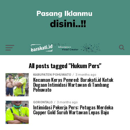
All posts tagged "Hukum Pers"
KABUPATEN POHUWATO
3 months ago
Kecaman Keras Pemred: Barakati.id Kutuk
Dugaan Intimidasi Wartawan di Tambang
Pohuwato
GORONTALO
3 months ago
Intimidasi Pekerja Pers: Petugas Merdeka
Copper Gold Suruh Wartawan Lepas Baju