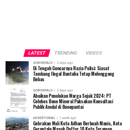
LATEST
TRENDING
VIDEOS
GORONTALO
2 days ago
Di Tengah Gencarnya Razia Polisi: Siasat
Tambang Ilegal Buntulia Tetap Melenggang
Bebas
GORONTALO
5 days ago
Abaikan Penolakan Warga Sejak 2024: PT
Celebes Bone Mineral Paksakan Konsultasi
Publik Amdal di Bonepantai
ADVERTORIAL
1 week ago
Gebrakan Wali Kota Adhan Berbuah Manis, Kota
Gorontalo Masuk Daftar 10 Kota Teraman