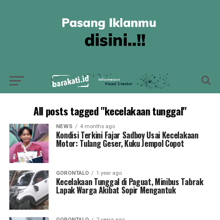
All posts tagged "kecelakaan tunggal"
NEWS
4 months ago
Kondisi Terkini Fajar Sadboy Usai Kecelakaan
Motor: Tulang Geser, Kuku Jempol Copot
GORONTALO
1 year ago
Kecelakaan Tunggal di Paguat, Minibus Tabrak
Lapak Warga Akibat Sopir Mengantuk
GORONTALO
2 years ago