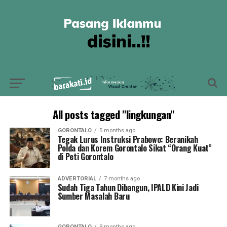
All posts tagged "lingkungan"
GORONTALO
5 months ago
Tegak Lurus Instruksi Prabowo: Beranikah
Polda dan Korem Gorontalo Sikat “Orang Kuat”
di Peti Gorontalo
ADVERTORIAL
7 months ago
Sudah Tiga Tahun Dibangun, IPALD Kini Jadi
Sumber Masalah Baru
GORONTALO
9 months ago