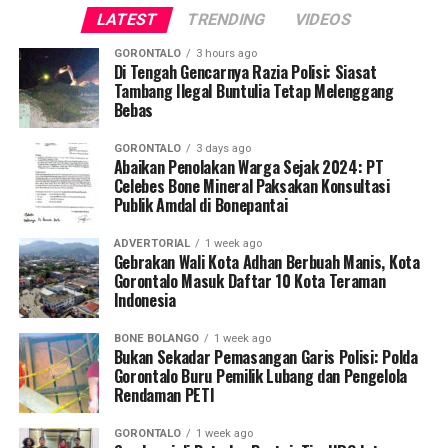
LATEST
TRENDING
VIDEOS
GORONTALO
3 hours ago
Di Tengah Gencarnya Razia Polisi: Siasat
Tambang Ilegal Buntulia Tetap Melenggang
Bebas
GORONTALO
3 days ago
Abaikan Penolakan Warga Sejak 2024: PT
Celebes Bone Mineral Paksakan Konsultasi
Publik Amdal di Bonepantai
ADVERTORIAL
1 week ago
Gebrakan Wali Kota Adhan Berbuah Manis, Kota
Gorontalo Masuk Daftar 10 Kota Teraman
Indonesia
BONE BOLANGO
1 week ago
Bukan Sekadar Pemasangan Garis Polisi: Polda
Gorontalo Buru Pemilik Lubang dan Pengelola
Rendaman PETI
GORONTALO
1 week ago