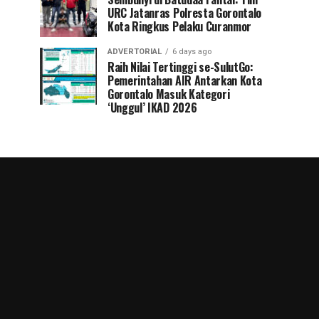
URC Jatanras Polresta Gorontalo
Kota Ringkus Pelaku Curanmor
ADVERTORIAL
6 days ago
Raih Nilai Tertinggi se-SulutGo:
Pemerintahan AIR Antarkan Kota
Gorontalo Masuk Kategori
‘Unggul’ IKAD 2026