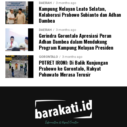
terpadu ini. Ratusan warga memanfaatkan layanan
DAERAH
3 months ago
Kampung Nelayan Leato Selatan,
pemeriksaan kesehatan gratis sekaligus berkonsultasi
Kolaborasi Prabowo Subianto dan Adhan
mengenai pola hidup bersih dan sehat (PHBS)
Dambea
pencegahan tuberkulosis.
DAERAH
3 months ago
Gerindra Gorontalo Apresiasi Peran
Adhan Dambea dalam Mendukung
Program Kampung Nelayan Presiden
GORONTALO
3 months ago
POTRET IRONI: Di Balik Kunjungan
Prabowo ke Gorontalo, Rakyat
Pohuwato Merasa Terusir