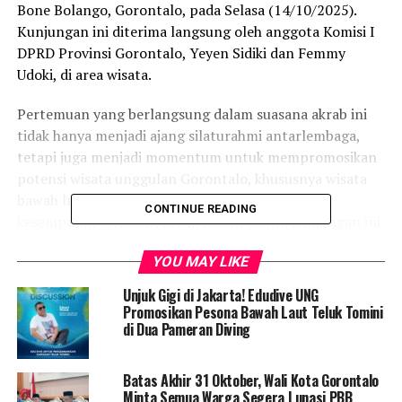
Bone Bolango, Gorontalo, pada Selasa (14/10/2025).
Kunjungan ini diterima langsung oleh anggota Komisi I
DPRD Provinsi Gorontalo, Yeyen Sidiki dan Femmy
Udoki, di area wisata.
Pertemuan yang berlangsung dalam suasana akrab ini
tidak hanya menjadi ajang silaturahmi antarlembaga,
tetapi juga menjadi momentum untuk mempromosikan
potensi wisata unggulan Gorontalo, khususnya wisata
bawah laut di Bone Bolango. Yeyen Sidiki, dalam
CONTINUE READING
kesempatan tersebut, menjelaskan bahwa kunjungan ini
bertujuan untuk mengenalkan wisata hiu paus dan
YOU MAY LIKE
snorkeling di Botubarani yang telah menarik perhatian
wisatawan lokal maupun mancanegara.
Unjuk Gigi di Jakarta! Edudive UNG
Promosikan Pesona Bawah Laut Teluk Tomini
“Kami ingin
di Dua Pameran Diving
memperkenalkan wisata
Batas Akhir 31 Oktober, Wali Kota Gorontalo
hiu paus dan snorkeling di
Minta Semua Warga Segera Lunasi PBB