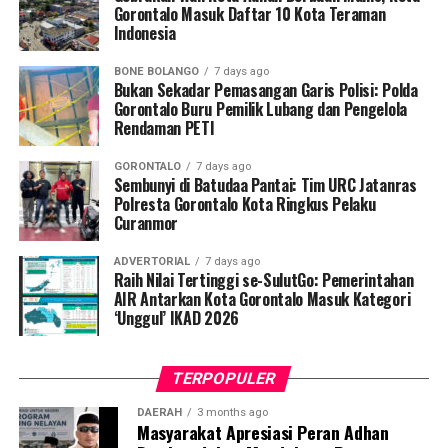
Gorontalo Masuk Daftar 10 Kota Teraman
Mohamad Nur, menyampaikan bahwa selain mengawal
Indonesia
teknis pelayanan medis, mahasiswa bertindak sebagai
edukator kesehatan masyarakat.
BONE BOLANGO
7 days ago
Bukan Sekadar Pemasangan Garis Polisi: Polda
Penyuluhan difokuskan pada pemahaman mekanisme
Gorontalo Buru Pemilik Lubang dan Pengelola
Rendaman PETI
penularan, pengenalan gejala awal, pentingnya
pemeriksaan Dahak/TCM, kepatuhan minum obat
GORONTALO
7 days ago
hingga tuntas, serta pengikisan stigma negatif terhadap
Sembunyi di Batudaa Pantai: Tim URC Jatanras
penyintas TBC di lingkungan warga.
Polresta Gorontalo Kota Ringkus Pelaku
Curanmor
“Literasi kesehatan warga adalah fondasi utama dalam
ADVERTORIAL
7 days ago
memutus rantai penularan TBC. Kami berupaya
Raih Nilai Tertinggi se-SulutGo: Pemerintahan
menyampaikan edukasi yang persuasif dan mudah
AIR Antarkan Kota Gorontalo Masuk Kategori
‘Unggul’ IKAD 2026
dipahami agar warga tidak ragu melakukan pemeriksaan
apabila mengalami gejala batuk berkepanjangan,”
terang Taufik.
TERPOPULER
Selain skrining TBC, mahasiswa turut mendampingi
DAERAH
3 months ago
Masyarakat Apresiasi Peran Adhan
nakes Puskesmas Talaga Jaya dalam memberikan