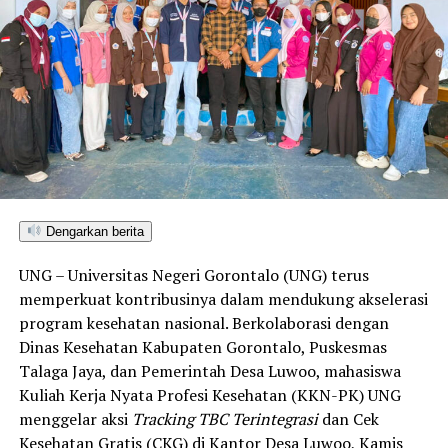
Berdasarkan data Bappenas, Kota Gorontalo meraih
skor IKAD 2026 sebesar 6,39—posisi tertinggi dibanding
seluruh kabupaten/kota di Provinsi Gorontalo maupun
Sulawesi Utara. Skor ini melampaui target yang
ditetapkan dan mengantarkan Kota Gorontalo menjadi
satu-satunya daerah di wilayah tersebut yang
menembus kategori “Unggul”. Sementara kabupaten lain
di Gorontalo masih berada pada kategori “Berkembang”
hingga menuju “Unggul”.
Dengarkan berita
“Alhamdulillah, nilai IKAD Kota Gorontalo tercatat yang
UNG – Universitas Negeri Gorontalo (UNG) terus
tertinggi di kawasan SulutGo sebagaimana dipaparkan
memperkuat kontribusinya dalam mendukung akselerasi
dalam Rakorwil TPAKD,” ungkap Wawali Indra Gobel
program kesehatan nasional. Berkolaborasi dengan
usai kegiatan.
Dinas Kesehatan Kabupaten Gorontalo, Puskesmas
Talaga Jaya, dan Pemerintah Desa Luwoo, mahasiswa
Indra menambahkan, skor IKAD ini membuktikan bahwa
Kuliah Kerja Nyata Profesi Kesehatan (KKN-PK) UNG
tingkat keterjangkauan, pemanfaatan, serta inklusivitas
menggelar aksi
Tracking TBC Terintegrasi
dan Cek
layanan keuangan bagi masyarakat di Kota Gorontalo
Kesehatan Gratis (CKG) di Kantor Desa Luwoo, Kamis
berada di posisi terdepan.