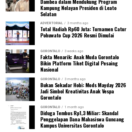
Dambea dalam Mendukung Program
pelayanan Cek Kesehatan Gratis (CKG), meliputi
Kampung Nelayan Presiden di Leato
pengukuran tekanan darah, cek kadar gula darah, dan
Selatan
penapisan faktor risiko penyakit tidak menular (PTM)
sebagai upaya promotif-preventif.
ADVERTORIAL
3 months ago
Total Hadiah Rp60 Juta: Turnamen Catur
Pohuwato Cup 2026 Resmi Dimulai
Perwakilan DPL KKN-PK, Dr. dr. Vivien Novarina A.
Kasim, M.Kes., menegaskan bahwa keterlibatan
mahasiswa merupakan bentuk perwujudan Tri Dharma
GORONTALO
3 weeks ago
Fakta Menarik: Anak Muda Gorontalo
Perguruan Tinggi dalam mengawal transformasi
Bikin Platform Tiket Digital Pesaing
layanan kesehatan primer.
Nasional
“Kehadiran mahasiswa mempercepat jangkauan skema
GORONTALO
3 months ago
Bukan Sekadar Hobi: Mods Mayday 2026
active case finding
TBC yang dicanangkan pemerintah.
Jadi Simbol Kreativitas Anak Vespa
Sinergi multisektor antara perguruan tinggi, dinas
Gorontalo
kesehatan, puskesmas, dan pemerintah desa seperti
inilah yang menjadi kunci sukses pembentukan
GORONTALO
1 month ago
Diduga Tembus Rp1,3 Miliar: Skandal
masyarakat sadar sehat,” jelas Dr. Vivien.
Penggelapan Dana Mahasiswa Guncang
Kampus Universitas Gorontalo
Masyarakat Desa Luwoo menyambut antusias agenda