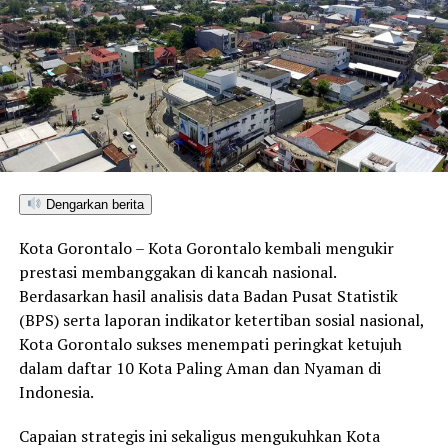
Rombongan DPRD DKI Jakarta, dalam kunjungan
tersebut, mengapresiasi keindahan dan pengelolaan
kawasan wisata Hiu Paus Botubarani. Mereka menilai
bahwa potensi wisata alam di Gorontalo layak
dikembangkan lebih luas melalui kolaborasi lintas
daerah. Kegiatan ini juga menjadi bagian dari upaya
mempererat hubungan antarlembaga legislatif serta
memperluas wawasan terkait strategi pengelolaan
wisata berkelanjutan yang berdampak langsung pada
Dengarkan berita
kesejahteraan masyarakat.
Kota Gorontalo – Kota Gorontalo kembali mengukir
Dengan adanya kolaborasi antar daerah ini, diharapkan
prestasi membanggakan di kancah nasional.
sektor pariwisata di Gorontalo, khususnya di Kabupaten
Berdasarkan hasil analisis data Badan Pusat Statistik
Bone Bolango, dapat terus berkembang dan
(BPS) serta laporan indikator ketertiban sosial nasional,
memberikan manfaat positif bagi masyarakat setempat.
Kota Gorontalo sukses menempati peringkat ketujuh
dalam daftar 10 Kota Paling Aman dan Nyaman di
Indonesia.
RELATED TOPICS:
DPRD DKI JAKARTA GORONTALO
HIU PAUS GORONTALO
KUNJUNGAN DPRD DKI JAKARTA
Capaian strategis ini sekaligus mengukuhkan Kota
PARIWISATA BONE BOLANGO