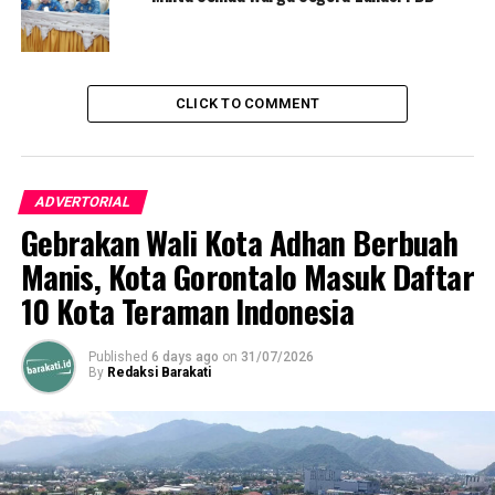
Botubarani yang telah
menarik minat wisatawan
lokal maupun
CLICK TO COMMENT
mancanegara. Harapannya,
peningkatan jumlah
wisatawan dapat
ADVERTORIAL
Gebrakan Wali Kota Adhan Berbuah
mendorong pertumbuhan
Manis, Kota Gorontalo Masuk Daftar
ekonomi masyarakat
10 Kota Teraman Indonesia
sekitar dan meningkatkan
Pendapatan Asli Daerah
Published
6 days ago
on
31/07/2026
By
Redaksi Barakati
(PAD) Kabupaten Bone
Bolango,” ujar Yeyen Sidiki.