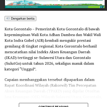
Selain pengukuhan nilai toleransi, kondusivitas daerah
turut ditopang oleh tindakan tegas Pemkot Gorontalo
bersama aparat penegak hukum dalam memberantas
Dengarkan berita
peredaran minuman keras (miras). Penindakan dilakukan
Kota Gorontalo – Pemerintah Kota Gorontalo di bawah
secara menyeluruh, tidak hanya menyasar pengecer
kepemimpinan Wali Kota Adhan Dambea dan Wakil Wali
skala kecil tetapi juga distributor dan toko-toko besar
Kota Indra Gobel (AIR) kembali mengukir prestasi
yang melanggar aturan.
gemilang di tingkat regional. Kota Gorontalo berhasil
Dalam daftar pemeringkatan nasional tersebut, Kota
mencatatkan nilai Indeks Akses Keuangan Daerah
Denpasar menempati posisi puncak dengan tingkat rasa
(IKAD) tertinggi se-Sulawesi Utara dan Gorontalo
aman masyarakat melebihi 81 persen, disusul oleh Kota
(SulutGo) untuk tahun 2026, sekaligus masuk dalam
Yogyakarta, Surakarta, Semarang, Magelang, dan
kategori “Unggul”.
Salatiga.
Capaian membanggakan tersebut dipaparkan dalam
Kota Gorontalo yang berada di urutan ketujuh berhasil
Rapat Koordinasi Wilayah (Rakorwil) Tim Percepatan
mengungguli sejumlah kota berkembang lainnya di
Akses Keuangan Daerah (TPAKD) yang digelar Otoritas
Indonesia, seperti Batam, Tanjung Pinang, dan
Jasa Keuangan (OJK) Wilayah Sulawesi Utara, Gorontalo,
Singkawang. Capaian ini menjadi bukti konkret bahwa
dan Maluku Utara di Hotel NDC Resort and Spa,
CONTINUE READING