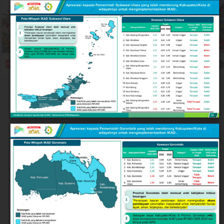
Rendahnya angka kriminalitas jalanan dan minimnya
potensi gesekan sosial menjadikan Kota Gorontalo kian
ideal sebagai destinasi investasi, pusat pendidikan,
maupun kawasan hunian yang aman bagi warga lokal
dan pendatang.
Keberhasilan ini tidak terlepas dari langkah strategis
Pemerintah Kota Gorontalo di bawah kepemimpinan
Wali Kota Adhan Dambea. Salah satu pilar utamanya
adalah penguatan nilai-nilai toleransi antarumat
beragama secara inklusif.
Wali Kota Adhan Dambea menegaskan komitmennya
untuk menjadi mengayom bagi seluruh lapisan
masyarakat tanpa membedakan latar belakang agama.
Komitmen ini diwujudkan lewat dukungan nyata
terhadap berbagai agenda keagamaan, termasuk bagi
kelompok minoritas.