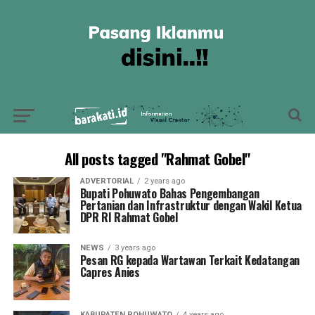
All posts tagged "Rahmat Gobel"
ADVERTORIAL
2 years ago
Bupati Pohuwato Bahas Pengembangan
Pertanian dan Infrastruktur dengan Wakil Ketua
DPR RI Rahmat Gobel
NEWS
3 years ago
Pesan RG kepada Wartawan Terkait Kedatangan
Capres Anies
KABUPATEN POHUWATO
4 years ago