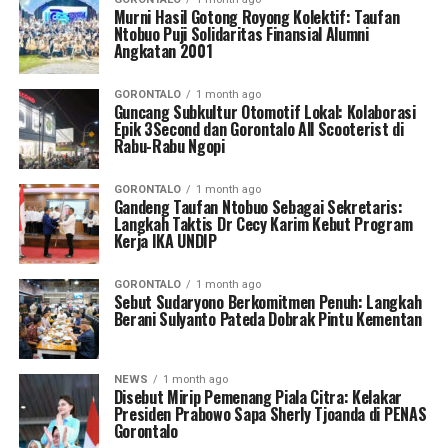
Murni Hasil Gotong Royong Kolektif: Taufan
Ntobuo Puji Solidaritas Finansial Alumni
Angkatan 2001
GORONTALO
1 month ago
Guncang Subkultur Otomotif Lokal: Kolaborasi
Epik 3Second dan Gorontalo All Scooterist di
Rabu-Rabu Ngopi
GORONTALO
1 month ago
Gandeng Taufan Ntobuo Sebagai Sekretaris:
Langkah Taktis Dr Cecy Karim Kebut Program
Kerja IKA UNDIP
GORONTALO
1 month ago
Sebut Sudaryono Berkomitmen Penuh: Langkah
Berani Sulyanto Pateda Dobrak Pintu Kementan
NEWS
1 month ago
Disebut Mirip Pemenang Piala Citra: Kelakar
Presiden Prabowo Sapa Sherly Tjoanda di PENAS
Gorontalo