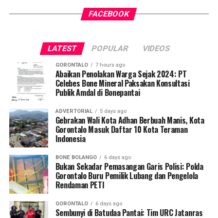
FACEBOOK
Pelaksanaan program ini didampingi secara langsung
oleh tim Dosen Pembimbing Lapangan (DPL) KKN-PK
Desa Luwoo, yakni Dr. dr. Vivien Novarina A. Kasim,
LATEST
POPULAR
VIDEOS
M.Kes., dr. Siti Rakhmatia P. Th. Kum, M.Biomed., Ns. Nur
Ayun R. Yusuf, S.Kep., M.Kep., dan Ns. Sartika, S.Kep.,
GORONTALO
7 hours ago
M.Kep. Pendampingan akademis ini memastikan seluruh
Abaikan Penolakan Warga Sejak 2024: PT
Celebes Bone Mineral Paksakan Konsultasi
alur intervensi medis dan edukasi berjalan sesuai standar
Publik Amdal di Bonepantai
prosedur operasional.
ADVERTORIAL
5 days ago
Koordinator Desa KKN-PK UNG Desa Luwoo, Taufik
Gebrakan Wali Kota Adhan Berbuah Manis, Kota
Gorontalo Masuk Daftar 10 Kota Teraman
Mohamad Nur, menyampaikan bahwa selain mengawal
Indonesia
teknis pelayanan medis, mahasiswa bertindak sebagai
edukator kesehatan masyarakat.
BONE BOLANGO
6 days ago
Bukan Sekadar Pemasangan Garis Polisi: Polda
Penyuluhan difokuskan pada pemahaman mekanisme
Gorontalo Buru Pemilik Lubang dan Pengelola
Rendaman PETI
penularan, pengenalan gejala awal, pentingnya
pemeriksaan Dahak/TCM, kepatuhan minum obat
GORONTALO
6 days ago
hingga tuntas, serta pengikisan stigma negatif terhadap
Sembunyi di Batudaa Pantai: Tim URC Jatanras