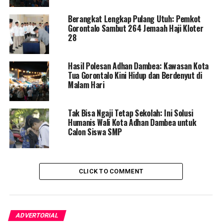
Berangkat Lengkap Pulang Utuh: Pemkot
“Sudah beberapa kali kami lakukan mediasi dan diberikan
Gorontalo Sambut 264 Jemaah Haji Kloter
tenggat waktu untuk membongkar bangunannya
28
sendiri, tapi peringatan itu tidak dijalankan oleh yang
bersangkutan,” ujar Wali Kota Adhan.
Hasil Polesan Adhan Dambea: Kawasan Kota
Tua Gorontalo Kini Hidup dan Berdenyut di
Area yang ditertibkan tersebut merupakan fasilitas
Malam Hari
umum berupa saluran air yang sangat vital untuk
mencegah genangan banjir di perkotaan. Ironisnya, di
Tak Bisa Ngaji Tetap Sekolah: Ini Solusi
lapangan masih ditemukan oknum yang mengklaim
Humanis Wali Kota Adhan Dambea untuk
kepemilikan atas lahan di atas drainase tersebut. Selain
Calon Siswa SMP
persoalan klaim lahan sepihak, Adhan juga menyoroti
adanya praktik penyewaan lapak secara ilegal di atas
fasilitas publik yang jelas-jelas menyalahi aturan tata
CLICK TO COMMENT
kota.
Meski bertindak tegas demi penegakan aturan, Pemkot
Gorontalo tidak lantas menutup mata terhadap urat
ADVERTORIAL
nadi perekonomian warga. Pemerintah tetap