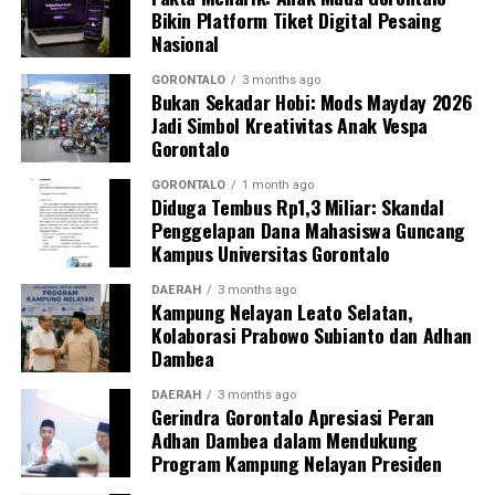
Perguruan Tinggi dalam mengawal transformasi
Bikin Platform Tiket Digital Pesaing
layanan kesehatan primer.
Nasional
“Kehadiran mahasiswa mempercepat jangkauan skema
GORONTALO
3 months ago
Bukan Sekadar Hobi: Mods Mayday 2026
active case finding
TBC yang dicanangkan pemerintah.
Jadi Simbol Kreativitas Anak Vespa
Sinergi multisektor antara perguruan tinggi, dinas
Gorontalo
kesehatan, puskesmas, dan pemerintah desa seperti
inilah yang menjadi kunci sukses pembentukan
GORONTALO
1 month ago
Diduga Tembus Rp1,3 Miliar: Skandal
masyarakat sadar sehat,” jelas Dr. Vivien.
Penggelapan Dana Mahasiswa Guncang
Kampus Universitas Gorontalo
Masyarakat Desa Luwoo menyambut antusias agenda
terpadu ini. Ratusan warga memanfaatkan layanan
DAERAH
3 months ago
Kampung Nelayan Leato Selatan,
pemeriksaan kesehatan gratis sekaligus berkonsultasi
Kolaborasi Prabowo Subianto dan Adhan
mengenai pola hidup bersih dan sehat (PHBS)
Dambea
pencegahan tuberkulosis.
DAERAH
3 months ago
Gerindra Gorontalo Apresiasi Peran
Adhan Dambea dalam Mendukung
Program Kampung Nelayan Presiden