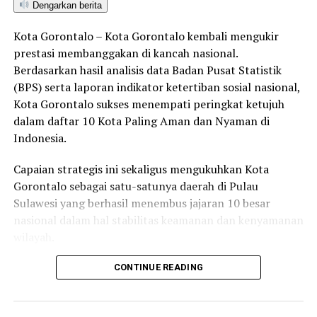
DRAINASE GORONTALO
ESTETIKA KOTA
FASILITAS UMUM
Dengarkan berita
KAWASAN BTN GORONTALO
PEDAGANG KAKI LIMA
PEMBONGKARAN LAPAK
PEMKOT GORONTALO
Kota Gorontalo – Kota Gorontalo kembali mengukir
PENERTIBAN BANGUNAN LIAR
PENERTIBAN PKL
prestasi membanggakan di kancah nasional.
SALURAN AIR
TATA KOTA GORONTALO
WALI KOTA GORONTALO
Berdasarkan hasil analisis data Badan Pusat Statistik
(BPS) serta laporan indikator ketertiban sosial nasional,
UP NEXT
Tegas! WFA Bukan Libur, Adhan Dambea Ancam Copot
Kota Gorontalo sukses menempati peringkat ketujuh
Jabatan ASN yang Susah Dihubungi
dalam daftar 10 Kota Paling Aman dan Nyaman di
Indonesia.
DON'T MISS
Bawa Misi Mulia! 292 Mahasiswa UNG Diterjunkan
Capaian strategis ini sekaligus mengukuhkan Kota
Bangun Kemandirian Desa di Gorontalo
Gorontalo sebagai satu-satunya daerah di Pulau
Sulawesi yang berhasil menembus jajaran 10 besar
nasional dalam hal stabilitas keamanan dan kenyamanan
wilayah.
Sebagai pusat pemerintahan, pertumbuhan ekonomi,
CONTINUE READING
perdagangan, jasa, serta pendidikan di kawasan Teluk
Tomini, Kota Gorontalo terbukti mampu menjaga