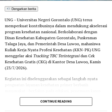
hingga menuju “Unggul”.
Dengarkan berita
“Alhamdulillah, nilai IKAD Kota Gorontalo tercatat yang
UNG – Universitas Negeri Gorontalo (UNG) terus
tertinggi di kawasan SulutGo sebagaimana dipaparkan
memperkuat kontribusinya dalam mendukung akselerasi
dalam Rakorwil TPAKD,” ungkap Wawali Indra Gobel
program kesehatan nasional. Berkolaborasi dengan
usai kegiatan.
Dinas Kesehatan Kabupaten Gorontalo, Puskesmas
Talaga Jaya, dan Pemerintah Desa Luwoo, mahasiswa
Indra menambahkan, skor IKAD ini membuktikan bahwa
Kuliah Kerja Nyata Profesi Kesehatan (KKN-PK) UNG
tingkat keterjangkauan, pemanfaatan, serta inklusivitas
menggelar aksi
Tracking TBC Terintegrasi
dan Cek
layanan keuangan bagi masyarakat di Kota Gorontalo
Kesehatan Gratis (CKG) di Kantor Desa Luwoo, Kamis
berada di posisi terdepan.
(23/7/2026).
Predikat “Unggul” yang diraih Pemerintahan AIR
Kegiatan ini diselenggarakan sebagai langkah nyata
menjadi indikator kuat atas keberhasilan pemerintah
penguatan layanan kesehatan primer berbasis
daerah dalam mendorong masyarakat agar makin
masyarakat—berfokus pada edukasi, penemuan kasus
mudah, merata, dan aman dalam mengakses berbagai
(
case finding
), deteksi dini, serta pemutusan rantai
fasilitas jasa keuangan yang berkelanjutan.
CONTINUE READING
penularan tuberkulosis (TBC) yang masih menjadi salah
satu tantangan kesehatan terbesar di Indonesia.