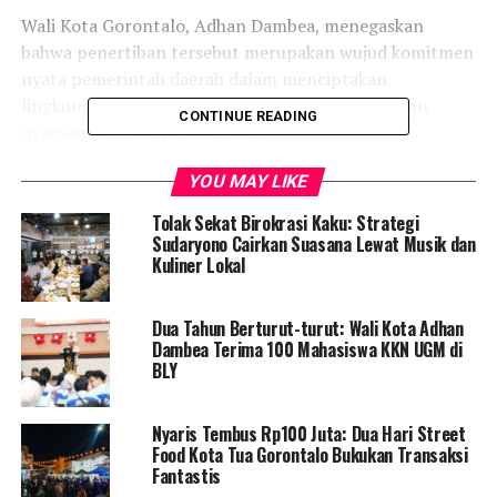
Wali Kota Gorontalo, Adhan Dambea, menegaskan
bahwa penertiban tersebut merupakan wujud komitmen
nyata pemerintah daerah dalam menciptakan
lingkungan perkotaan yang lebih rapi, tertata, dan
CONTINUE READING
nyaman bagi masyarakat luas.
“Ini murni dalam rangka menjaga keindahan dan tata
YOU MAY LIKE
ruang kota. Bangunan yang mengganggu fungsi fasilitas
Tolak Sekat Birokrasi Kaku: Strategi
umum harus segera dibongkar karena merusak tatanan,”
Sudaryono Cairkan Suasana Lewat Musik dan
tegas Adhan di sela-sela kegiatan penertiban.
Kuliner Lokal
Ia memaparkan, sebelum alat berat dan petugas
Dua Tahun Berturut-turut: Wali Kota Adhan
diturunkan, Pemkot Gorontalo sejatinya telah
Dambea Terima 100 Mahasiswa KKN UGM di
mengedepankan pendekatan persuasif. Pemerintah
BLY
sudah berulang kali mengundang pihak-pihak terkait
untuk bermediasi. Bahkan, kelonggaran waktu untuk
Nyaris Tembus Rp100 Juta: Dua Hari Street
melakukan pembongkaran lapak secara mandiri telah
Food Kota Tua Gorontalo Bukukan Transaksi
diberikan, namun sayangnya peringatan tersebut
Fantastis
diabaikan.