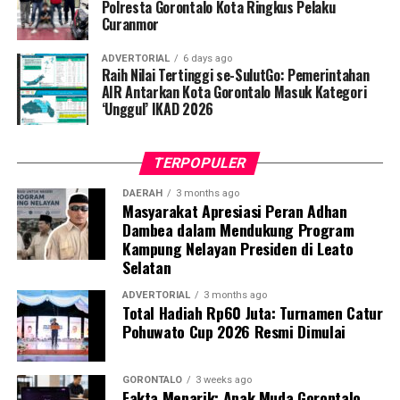
penyintas TBC di lingkungan warga.
Polresta Gorontalo Kota Ringkus Pelaku
Curanmor
“Literasi kesehatan warga adalah fondasi utama dalam
ADVERTORIAL
6 days ago
memutus rantai penularan TBC. Kami berupaya
Raih Nilai Tertinggi se-SulutGo: Pemerintahan
menyampaikan edukasi yang persuasif dan mudah
AIR Antarkan Kota Gorontalo Masuk Kategori
‘Unggul’ IKAD 2026
dipahami agar warga tidak ragu melakukan pemeriksaan
apabila mengalami gejala batuk berkepanjangan,”
terang Taufik.
TERPOPULER
Selain skrining TBC, mahasiswa turut mendampingi
DAERAH
3 months ago
Masyarakat Apresiasi Peran Adhan
nakes Puskesmas Talaga Jaya dalam memberikan
Dambea dalam Mendukung Program
pelayanan Cek Kesehatan Gratis (CKG), meliputi
Kampung Nelayan Presiden di Leato
pengukuran tekanan darah, cek kadar gula darah, dan
Selatan
penapisan faktor risiko penyakit tidak menular (PTM)
sebagai upaya promotif-preventif.
ADVERTORIAL
3 months ago
Total Hadiah Rp60 Juta: Turnamen Catur
Pohuwato Cup 2026 Resmi Dimulai
Perwakilan DPL KKN-PK, Dr. dr. Vivien Novarina A.
Kasim, M.Kes., menegaskan bahwa keterlibatan
mahasiswa merupakan bentuk perwujudan Tri Dharma
GORONTALO
3 weeks ago
Fakta Menarik: Anak Muda Gorontalo