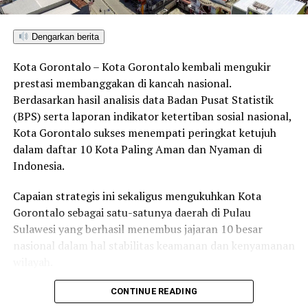
Dengarkan berita
Kota Gorontalo – Kota Gorontalo kembali mengukir
prestasi membanggakan di kancah nasional.
Berdasarkan hasil analisis data Badan Pusat Statistik
(BPS) serta laporan indikator ketertiban sosial nasional,
Kota Gorontalo sukses menempati peringkat ketujuh
dalam daftar 10 Kota Paling Aman dan Nyaman di
Indonesia.
Capaian strategis ini sekaligus mengukuhkan Kota
Gorontalo sebagai satu-satunya daerah di Pulau
Sulawesi yang berhasil menembus jajaran 10 besar
nasional dalam hal stabilitas keamanan dan kenyamanan
wilayah.
Sebagai pusat pemerintahan, pertumbuhan ekonomi,
CONTINUE READING