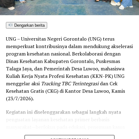
menembus kategori “Unggul”. Sementara kabupaten lain
di Gorontalo masih berada pada kategori “Berkembang”
hingga menuju “Unggul”.
Dengarkan berita
“Alhamdulillah, nilai IKAD Kota Gorontalo tercatat yang
UNG – Universitas Negeri Gorontalo (UNG) terus
tertinggi di kawasan SulutGo sebagaimana dipaparkan
memperkuat kontribusinya dalam mendukung akselerasi
dalam Rakorwil TPAKD,” ungkap Wawali Indra Gobel
program kesehatan nasional. Berkolaborasi dengan
usai kegiatan.
Dinas Kesehatan Kabupaten Gorontalo, Puskesmas
Talaga Jaya, dan Pemerintah Desa Luwoo, mahasiswa
Indra menambahkan, skor IKAD ini membuktikan bahwa
Kuliah Kerja Nyata Profesi Kesehatan (KKN-PK) UNG
tingkat keterjangkauan, pemanfaatan, serta inklusivitas
menggelar aksi
Tracking TBC Terintegrasi
dan Cek
layanan keuangan bagi masyarakat di Kota Gorontalo
Kesehatan Gratis (CKG) di Kantor Desa Luwoo, Kamis
berada di posisi terdepan.
(23/7/2026).
Predikat “Unggul” yang diraih Pemerintahan AIR
Kegiatan ini diselenggarakan sebagai langkah nyata
menjadi indikator kuat atas keberhasilan pemerintah
penguatan layanan kesehatan primer berbasis
daerah dalam mendorong masyarakat agar makin
masyarakat—berfokus pada edukasi, penemuan kasus
mudah, merata, dan aman dalam mengakses berbagai
(
case finding
), deteksi dini, serta pemutusan rantai
fasilitas jasa keuangan yang berkelanjutan.