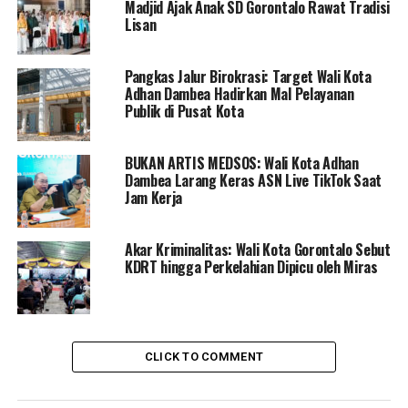
Madjid Ajak Anak SD Gorontalo Rawat Tradisi
Pemerintah Kota Gorontalo menilai bahwa sanksi ini
Lisan
bukan sekadar ancaman, tetapi langkah nyata untuk
menumbuhkan kedisiplinan bersama dalam mengelola
Pangkas Jalur Birokrasi: Target Wali Kota
sampah. Setiap bentuk kelalaian dalam pengelolaan
Adhan Dambea Hadirkan Mal Pelayanan
sampah berpotensi merusak lingkungan, mengganggu
Publik di Pusat Kota
kesehatan masyarakat, dan menurunkan kualitas hidup
warga.
BUKAN ARTIS MEDSOS: Wali Kota Adhan
Dambea Larang Keras ASN Live TikTok Saat
Dengan diberlakukannya peraturan ini, diharapkan
Jam Kerja
budaya disiplin dalam mengelola sampah dapat tumbuh
di tengah masyarakat, sehingga Kota Gorontalo dapat
Akar Kriminalitas: Wali Kota Gorontalo Sebut
menjadi kota yang bersih, sehat, dan nyaman untuk
KDRT hingga Perkelahian Dipicu oleh Miras
seluruh warganya.
RELATED TOPICS:
ATURAN SAMPAH GORONTALO 2026
CLICK TO COMMENT
DENDA PEMBUANG SAMPAH SEMBARANGAN
HUKUM SAMPAH SEMBARANGAN GORONTALO
KEBERSIHAN KOTA GORONTALO
PEMBUANGAN SAMPAH TERBUKA TPA
PEMKOT GORONTALO