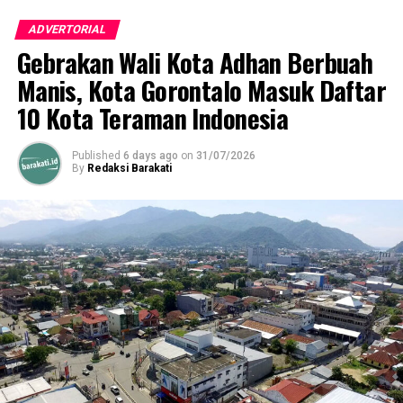
PENGELOLAAN SAMPAH KOTA GORONTALO
PERATURAN DAERAH PENGELOLAAN SAMPAH
ADVERTORIAL
PERDA PENGELOLAAN SAMPAH KOTA GORONTALO
Gebrakan Wali Kota Adhan Berbuah
SANKSI PEMBUANG SAMPAH SEMBARANGAN
SANKSI SAMPAH SEMBARANGAN GORONTALO
Manis, Kota Gorontalo Masuk Daftar
10 Kota Teraman Indonesia
UP NEXT
Temu Alumni FKTP UNG 2025: Silaturahmi Lintas
Generasi untuk Perkuat Sektor Laut dan Perikanan
Published
6 days ago
on
31/07/2026
By
Redaksi Barakati
DON'T MISS
Prof. Eduart: Kemitraan Bukan Pilihan, tapi Keharusan
untuk Pendidikan Tinggi