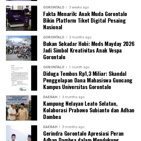
Kasim, M.Kes., menegaskan bahwa keterlibatan
mahasiswa merupakan bentuk perwujudan Tri Dharma
GORONTALO
3 weeks ago
Fakta Menarik: Anak Muda Gorontalo
Perguruan Tinggi dalam mengawal transformasi
Bikin Platform Tiket Digital Pesaing
layanan kesehatan primer.
Nasional
“Kehadiran mahasiswa mempercepat jangkauan skema
GORONTALO
3 months ago
Bukan Sekadar Hobi: Mods Mayday 2026
active case finding
TBC yang dicanangkan pemerintah.
Jadi Simbol Kreativitas Anak Vespa
Sinergi multisektor antara perguruan tinggi, dinas
Gorontalo
kesehatan, puskesmas, dan pemerintah desa seperti
inilah yang menjadi kunci sukses pembentukan
GORONTALO
1 month ago
Diduga Tembus Rp1,3 Miliar: Skandal
masyarakat sadar sehat,” jelas Dr. Vivien.
Penggelapan Dana Mahasiswa Guncang
Kampus Universitas Gorontalo
Masyarakat Desa Luwoo menyambut antusias agenda
terpadu ini. Ratusan warga memanfaatkan layanan
DAERAH
3 months ago
Kampung Nelayan Leato Selatan,
pemeriksaan kesehatan gratis sekaligus berkonsultasi
Kolaborasi Prabowo Subianto dan Adhan
mengenai pola hidup bersih dan sehat (PHBS)
Dambea
pencegahan tuberkulosis.
DAERAH
3 months ago
Gerindra Gorontalo Apresiasi Peran
Adhan Dambea dalam Mendukung