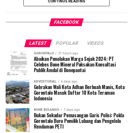
CONTINUE READING
penularan tuberkulosis (TBC) yang masih menjadi salah
satu tantangan kesehatan terbesar di Indonesia.
FACEBOOK
Pelaksanaan program ini didampingi secara langsung
oleh tim Dosen Pembimbing Lapangan (DPL) KKN-PK
Desa Luwoo, yakni Dr. dr. Vivien Novarina A. Kasim,
LATEST
POPULAR
VIDEOS
M.Kes., dr. Siti Rakhmatia P. Th. Kum, M.Biomed., Ns. Nur
Ayun R. Yusuf, S.Kep., M.Kep., dan Ns. Sartika, S.Kep.,
GORONTALO
21 hours ago
M.Kep. Pendampingan akademis ini memastikan seluruh
Abaikan Penolakan Warga Sejak 2024: PT
Celebes Bone Mineral Paksakan Konsultasi
alur intervensi medis dan edukasi berjalan sesuai standar
Publik Amdal di Bonepantai
prosedur operasional.
ADVERTORIAL
6 days ago
Koordinator Desa KKN-PK UNG Desa Luwoo, Taufik
Gebrakan Wali Kota Adhan Berbuah Manis, Kota
Gorontalo Masuk Daftar 10 Kota Teraman
Mohamad Nur, menyampaikan bahwa selain mengawal
Indonesia
teknis pelayanan medis, mahasiswa bertindak sebagai
edukator kesehatan masyarakat.
BONE BOLANGO
7 days ago
Bukan Sekadar Pemasangan Garis Polisi: Polda
Penyuluhan difokuskan pada pemahaman mekanisme
Gorontalo Buru Pemilik Lubang dan Pengelola
Rendaman PETI
penularan, pengenalan gejala awal, pentingnya