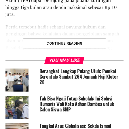
Akhir (TPA) dapat berujung pada pidana kurungan
hingga tiga bulan atau denda maksimal sebesar Rp 10
juta.
Perda tersebut hadir sebagai payung hukum dan
pengingat bahwa kelalaian dalam pengelolaan sampah
akan berhadapan dengan konsekuensi serius. Dalam
CONTINUE READING
Pasal 44, diatur dengan jelas bahwa siapa pun yang
membuang sampah sembarangan atau membakar
YOU MAY LIKE
sampah tanpa memenuhi persyaratan teknis akan
dikenakan sanksi pidana.
Berangkat Lengkap Pulang Utuh: Pemkot
Gorontalo Sambut 264 Jemaah Haji Kloter
Selain pidana, Perda ini juga menetapkan sanksi
28
administratif bagi pengelola sampah atau pelaku usaha
yang melanggar ketentuan perizinan. Pemerintah
Tak Bisa Ngaji Tetap Sekolah: Ini Solusi
daerah berhak mengenakan tindakan seperti paksaan
Humanis Wali Kota Adhan Dambea untuk
untuk memperbaiki pelanggaran, kewajiban membayar
Calon Siswa SMP
uang paksa, hingga pencabutan izin usaha, sebagaimana
tercantum dalam Pasal 37.
Tangkal Arus Globalisasi: Sekda Ismail