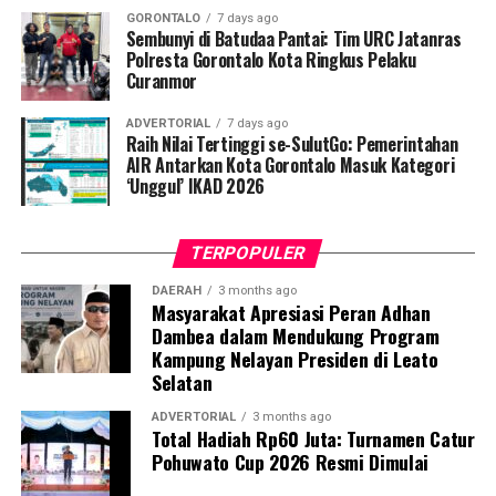
pemeriksaan Dahak/TCM, kepatuhan minum obat
GORONTALO
7 days ago
hingga tuntas, serta pengikisan stigma negatif terhadap
Sembunyi di Batudaa Pantai: Tim URC Jatanras
penyintas TBC di lingkungan warga.
Polresta Gorontalo Kota Ringkus Pelaku
Curanmor
“Literasi kesehatan warga adalah fondasi utama dalam
ADVERTORIAL
7 days ago
memutus rantai penularan TBC. Kami berupaya
Raih Nilai Tertinggi se-SulutGo: Pemerintahan
menyampaikan edukasi yang persuasif dan mudah
AIR Antarkan Kota Gorontalo Masuk Kategori
‘Unggul’ IKAD 2026
dipahami agar warga tidak ragu melakukan pemeriksaan
apabila mengalami gejala batuk berkepanjangan,”
terang Taufik.
TERPOPULER
Selain skrining TBC, mahasiswa turut mendampingi
DAERAH
3 months ago
Masyarakat Apresiasi Peran Adhan
nakes Puskesmas Talaga Jaya dalam memberikan
Dambea dalam Mendukung Program
pelayanan Cek Kesehatan Gratis (CKG), meliputi
Kampung Nelayan Presiden di Leato
pengukuran tekanan darah, cek kadar gula darah, dan
Selatan
penapisan faktor risiko penyakit tidak menular (PTM)
sebagai upaya promotif-preventif.
ADVERTORIAL
3 months ago
Total Hadiah Rp60 Juta: Turnamen Catur
Pohuwato Cup 2026 Resmi Dimulai
Perwakilan DPL KKN-PK, Dr. dr. Vivien Novarina A.