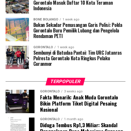
Penyuluhan difokuskan pada pemahaman mekanisme
Gorontalo Masuk Daftar 10 Kota Teraman
Indonesia
penularan, pengenalan gejala awal, pentingnya
pemeriksaan Dahak/TCM, kepatuhan minum obat
BONE BOLANGO
1 week ago
hingga tuntas, serta pengikisan stigma negatif terhadap
Bukan Sekadar Pemasangan Garis Polisi: Polda
penyintas TBC di lingkungan warga.
Gorontalo Buru Pemilik Lubang dan Pengelola
Rendaman PETI
“Literasi kesehatan warga adalah fondasi utama dalam
GORONTALO
1 week ago
memutus rantai penularan TBC. Kami berupaya
Sembunyi di Batudaa Pantai: Tim URC Jatanras
menyampaikan edukasi yang persuasif dan mudah
Polresta Gorontalo Kota Ringkus Pelaku
Curanmor
dipahami agar warga tidak ragu melakukan pemeriksaan
apabila mengalami gejala batuk berkepanjangan,”
terang Taufik.
TERPOPULER
Selain skrining TBC, mahasiswa turut mendampingi
GORONTALO
3 weeks ago
Fakta Menarik: Anak Muda Gorontalo
nakes Puskesmas Talaga Jaya dalam memberikan
Bikin Platform Tiket Digital Pesaing
pelayanan Cek Kesehatan Gratis (CKG), meliputi
Nasional
pengukuran tekanan darah, cek kadar gula darah, dan
penapisan faktor risiko penyakit tidak menular (PTM)
GORONTALO
1 month ago
Diduga Tembus Rp1,3 Miliar: Skandal
sebagai upaya promotif-preventif.