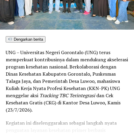
ditetapkan dan mengantarkan Kota Gorontalo menjadi
satu-satunya daerah di wilayah tersebut yang
menembus kategori “Unggul”. Sementara kabupaten lain
di Gorontalo masih berada pada kategori “Berkembang”
hingga menuju “Unggul”.
Dengarkan berita
“Alhamdulillah, nilai IKAD Kota Gorontalo tercatat yang
UNG – Universitas Negeri Gorontalo (UNG) terus
tertinggi di kawasan SulutGo sebagaimana dipaparkan
memperkuat kontribusinya dalam mendukung akselerasi
dalam Rakorwil TPAKD,” ungkap Wawali Indra Gobel
program kesehatan nasional. Berkolaborasi dengan
usai kegiatan.
Dinas Kesehatan Kabupaten Gorontalo, Puskesmas
Talaga Jaya, dan Pemerintah Desa Luwoo, mahasiswa
Indra menambahkan, skor IKAD ini membuktikan bahwa
Kuliah Kerja Nyata Profesi Kesehatan (KKN-PK) UNG
tingkat keterjangkauan, pemanfaatan, serta inklusivitas
menggelar aksi
Tracking TBC Terintegrasi
dan Cek
layanan keuangan bagi masyarakat di Kota Gorontalo
Kesehatan Gratis (CKG) di Kantor Desa Luwoo, Kamis
berada di posisi terdepan.
(23/7/2026).
Predikat “Unggul” yang diraih Pemerintahan AIR
Kegiatan ini diselenggarakan sebagai langkah nyata
menjadi indikator kuat atas keberhasilan pemerintah
penguatan layanan kesehatan primer berbasis
daerah dalam mendorong masyarakat agar makin