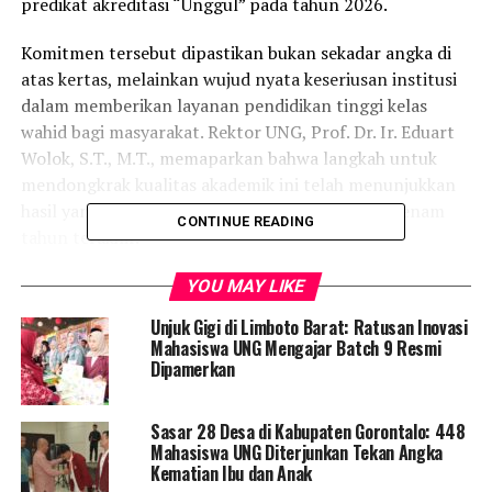
predikat akreditasi “Unggul” pada tahun 2026.
Komitmen tersebut dipastikan bukan sekadar angka di
atas kertas, melainkan wujud nyata keseriusan institusi
dalam memberikan layanan pendidikan tinggi kelas
wahid bagi masyarakat. Rektor UNG, Prof. Dr. Ir. Eduart
Wolok, S.T., M.T., memaparkan bahwa langkah untuk
mendongkrak kualitas akademik ini telah menunjukkan
hasil yang sangat signifikan dalam kurun waktu enam
CONTINUE READING
tahun terakhir.
Berkat kerja keras dan sinergi dari seluruh elemen sivitas
YOU MAY LIKE
akademika, Kampus Merah Maron sukses
Unjuk Gigi di Limboto Barat: Ratusan Inovasi
melipatgandakan persentase prodi terakreditasi Unggul,
Mahasiswa UNG Mengajar Batch 9 Resmi
dari yang semula hanya 11 persen, kini telah menembus
Dipamerkan
angka 30 persen.
Sasar 28 Desa di Kabupaten Gorontalo: 448
“Daya upaya seluruh sivitas akademika UNG dalam
Mahasiswa UNG Diterjunkan Tekan Angka
meningkatkan kualitas yang diwujudkan melalui
Kematian Ibu dan Anak
akreditasi itu tidak main-main. Kita sudah berhasil