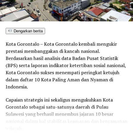
UP NEXT
Bandel! Abaikan Surat Peringatan, Toserba 35 Ribu
Marisa Nekat Bakar Sampah Sembarangan
DON'T MISS
Sasar Akurasi Data Bansos: Pemkab Pohuwato
Dengarkan berita
Rampungkan Bimtek DTSEN di 13 Kecamatan
Kota Gorontalo – Kota Gorontalo kembali mengukir
prestasi membanggakan di kancah nasional.
Berdasarkan hasil analisis data Badan Pusat Statistik
(BPS) serta laporan indikator ketertiban sosial nasional,
Kota Gorontalo sukses menempati peringkat ketujuh
dalam daftar 10 Kota Paling Aman dan Nyaman di
Indonesia.
Capaian strategis ini sekaligus mengukuhkan Kota
Gorontalo sebagai satu-satunya daerah di Pulau
Sulawesi yang berhasil menembus jajaran 10 besar
nasional dalam hal stabilitas keamanan dan kenyamanan
wilayah.