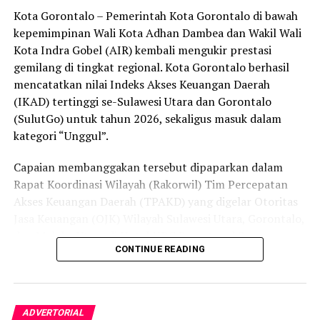
Kota Gorontalo – Pemerintah Kota Gorontalo di bawah
secara menyeluruh, tidak hanya menyasar pengecer
kepemimpinan Wali Kota Adhan Dambea dan Wakil Wali
skala kecil tetapi juga distributor dan toko-toko besar
Kota Indra Gobel (AIR) kembali mengukir prestasi
yang melanggar aturan.
gemilang di tingkat regional. Kota Gorontalo berhasil
Dalam daftar pemeringkatan nasional tersebut, Kota
mencatatkan nilai Indeks Akses Keuangan Daerah
Denpasar menempati posisi puncak dengan tingkat rasa
(IKAD) tertinggi se-Sulawesi Utara dan Gorontalo
aman masyarakat melebihi 81 persen, disusul oleh Kota
(SulutGo) untuk tahun 2026, sekaligus masuk dalam
Yogyakarta, Surakarta, Semarang, Magelang, dan
kategori “Unggul”.
Salatiga.
Capaian membanggakan tersebut dipaparkan dalam
Kota Gorontalo yang berada di urutan ketujuh berhasil
Rapat Koordinasi Wilayah (Rakorwil) Tim Percepatan
mengungguli sejumlah kota berkembang lainnya di
Akses Keuangan Daerah (TPAKD) yang digelar Otoritas
Indonesia, seperti Batam, Tanjung Pinang, dan
Jasa Keuangan (OJK) Wilayah Sulawesi Utara, Gorontalo,
Singkawang. Capaian ini menjadi bukti konkret bahwa
dan Maluku Utara di Hotel NDC Resort and Spa,
CONTINUE READING
Kota Gorontalo terus bertransformasi menjadi daerah
Manado, Sulawesi Utara, Rabu (29/7/2026).
yang aman, nyaman, dan ramah bagi semua.
Delegasi Pemkot Gorontalo dipimpin langsung oleh
Wakil Wali Kota Gorontalo Indra Gobel, didampingi
ADVERTORIAL
Kepala Badan Pendapatan Daerah (Bapenda) Zamronie