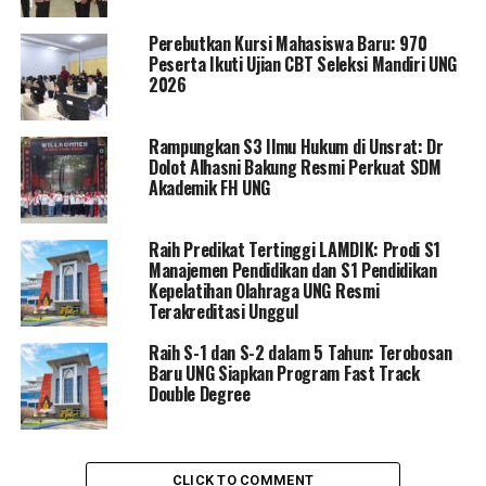
melipatgandakan capaian, namun kita tidak akan
Perebutkan Kursi Mahasiswa Baru: 970
berhenti sampai di sini,” tegas Prof. Eduart saat
Peserta Ikuti Ujian CBT Seleksi Mandiri UNG
memberikan sambutan pada Sidang Terbuka Senat
2026
Wisuda ke-60 di Auditorium UNG, Selasa (14/4/2026).
Rampungkan S3 Ilmu Hukum di Unsrat: Dr
Memasuki tahun 2026, UNG langsung mengambil
Dolot Alhasni Bakung Resmi Perkuat SDM
langkah akselerasi dengan mematok target 55 persen
Akademik FH UNG
prodi terakreditasi Unggul. Rektor menekankan bahwa
misi besar tersebut tidak dirancang semata-mata demi
Raih Predikat Tertinggi LAMDIK: Prodi S1
mengejar reputasi institusi, melainkan sebagai bentuk
Manajemen Pendidikan dan S1 Pendidikan
tanggung jawab sosial dan pertanggungjawaban
Kepelatihan Olahraga UNG Resmi
akademik kepada publik.
Terakreditasi Unggul
Raih S-1 dan S-2 dalam 5 Tahun: Terobosan
“Target besar tersebut bukan untuk kepentingan UNG
Baru UNG Siapkan Program Fast Track
semata. Namun, ini adalah upaya nyata kami dalam
Double Degree
memberikan layanan akademik terbaik yang memenuhi
standar kualitas nasional. Kami ingin memberikan
kesempatan mengenyam pendidikan tinggi yang lebih
CLICK TO COMMENT
luas untuk seluruh masyarakat pada program studi yang