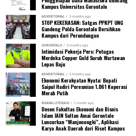
Penggelapan Dana Mahasiswa Guncang
Kampus Universitas Gorontalo
Perwakilan DPL KKN-PK, Dr. dr. Vivien Novarina A.
Kasim, M.Kes., menegaskan bahwa keterlibatan
ADVERTORIAL
3 months ago
STOP KEKERASAN: Satgas PPKPT UNG
mahasiswa merupakan bentuk perwujudan Tri Dharma
Gandeng Polda Gorontalo Bersihkan
Perguruan Tinggi dalam mengawal transformasi
Kampus dari Perundungan
layanan kesehatan primer.
GORONTALO
3 months ago
“Kehadiran mahasiswa mempercepat jangkauan skema
Intimidasi Pekerja Pers: Petugas
Merdeka Copper Gold Suruh Wartawan
active case finding
TBC yang dicanangkan pemerintah.
Lepas Baju
Sinergi multisektor antara perguruan tinggi, dinas
kesehatan, puskesmas, dan pemerintah desa seperti
ADVERTORIAL
3 months ago
Ekonomi Kerakyatan Nyata: Bupati
inilah yang menjadi kunci sukses pembentukan
Saipul Hadiri Peresmian 1.061 Koperasi
masyarakat sadar sehat,” jelas Dr. Vivien.
Merah Putih
Masyarakat Desa Luwoo menyambut antusias agenda
RUANG LITERASI
1 month ago
terpadu ini. Ratusan warga memanfaatkan layanan
Dosen Fakultas Ekonomi dan Bisnis
Islam IAIN Sultan Amai Gorontalo
pemeriksaan kesehatan gratis sekaligus berkonsultasi
Luncurkan “Manjonongki”, Aplikasi
mengenai pola hidup bersih dan sehat (PHBS)
Karya Anak Daerah dari Riset Kampus
pencegahan tuberkulosis.