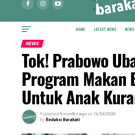
HOME
LATEST NEWS
NEWS
NEWS
Tok! Prabowo Uba
Program Makan Be
Untuk Anak Kur
Published
4 months ago
on
16/04/2026
By
Redaksi Barakati