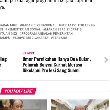
kami perkuat agar program ini berjalan optimal,”
ya.
GARAN MBG
BADAN GIZI NASIONAL
BERITA POLITIK TERKINI
EN
KEMENTERIAN SOSIAL
MAKAN BERGIZI GRATIS
NTUAN GIZI
PROGRAM ANDALAN PEMERINTAH
 MAMPU
SURVEI MBG JAKARTA
TERBARU
UP NEXT
ling
Umur Pernikahan Hanya Dua Bulan,
r
Pelawak Boiyen Curhat Merasa
Dikelabui Profesi Sang Suami
YOU MAY LIKE