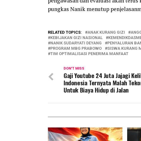
pengawasan dan evaluasi akan terus 
pungkas Nanik menutup penjelasann
RELATED TOPICS:
ANAK KURANG GIZI
ANG
KEBIJAKAN GIZI NASIONAL
KEMENDIKDASM
NANIK SUDARYATI DEYANG
PENYALURAN BA
PROGRAM MBG PRABOWO
SISWA KURANG
TIM OPTIMALISASI PENERIMA MANFAAT
DON'T MISS
Gaji Youtube 24 Juta Jajagi Keli
Indonesia Ternyata Malah Teko
Untuk Biaya Hidup di Jalan