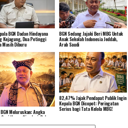
pala BGN Dadan Hindayana
BGN Sedang Jajaki Beri MBG Untuk
ng Kejagung, Dua Petinggi
Anak Sekolah Indonesia Jeddah,
a Masih Diburu
Arab Saudi
82,47% Jajak Pendapat Publik Ingin
Kepala BGN Dicopot: Peringatan
Serius bagi Tata Kelola MBG!
 BGN Meluruskan: Angka
 Sapi Hanya Simulasi, Bukan
uhan Harian MBG