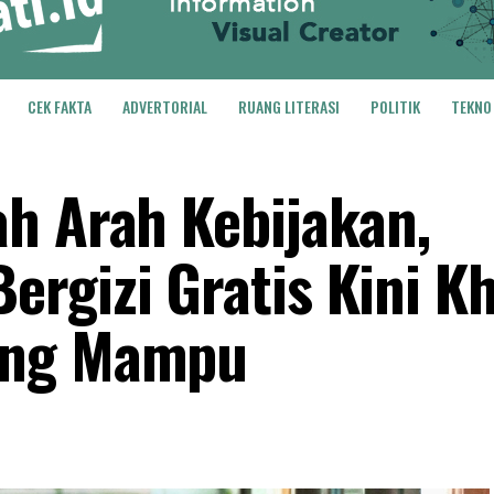
CEK FAKTA
ADVERTORIAL
RUANG LITERASI
POLITIK
TEKNO
h Arah Kebijakan,
rgizi Gratis Kini K
ang Mampu