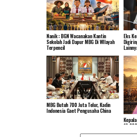
Nanik : BGN Wacanakan Kantin
Eks Ke
Sekolah Jadi Dapur MBG Di WIlayah
Digiri
Terpencil
Lainny
MBG Butuh 700 Juta Telur, Kadin
Indonesia Gaet Pengusaha China
Kepala
19.000
Kebut