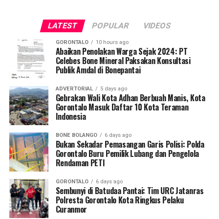
empat oknum ASN yang kedapatan berada di ruang
fasilitas jasa keuangan yang berkelanjutan.
publik saat jam pelayanan kantor sedang berlangsung.
LATEST
POPULAR
VIDEOS
Saat diinterogasi, keempatnya dipastikan tidak mampu
menunjukkan dokumen dispensasi atau surat izin keluar
GORONTALO
10 hours ago
kantor.
Abaikan Penolakan Warga Sejak 2024: PT
Celebes Bone Mineral Paksakan Konsultasi
Publik Amdal di Bonepantai
Operasi penyisiran bergerak mobile menyasar sejumlah
titik vital yang kerap menjadi pusat keramaian dan
ADVERTORIAL
5 days ago
perbelanjaan. Di antaranya Citimall Gorontalo,
Gebrakan Wali Kota Adhan Berbuah Manis, Kota
Gorontalo Masuk Daftar 10 Kota Teraman
Indogrosir, pusat perbelanjaan alat tulis Toko Ira dan
Indonesia
Toko Mufida, hingga beberapa rumah makan strategis di
seputaran Kota Gorontalo.
BONE BOLANGO
6 days ago
Bukan Sekadar Pemasangan Garis Polisi: Polda
Kepala Satpol PP Kota Gorontalo Marwan Saleh
Gorontalo Buru Pemilik Lubang dan Pengelola
Rendaman PETI
menegaskan, operasi perdana di awal pekan ini
merupakan tindak lanjut langsung dari arahan Wali Kota
GORONTALO
6 days ago
Gorontalo guna memperketat pengawasan internal
Sembunyi di Batudaa Pantai: Tim URC Jatanras
terhadap perilaku ASN dan PPPK.
Polresta Gorontalo Kota Ringkus Pelaku
Curanmor