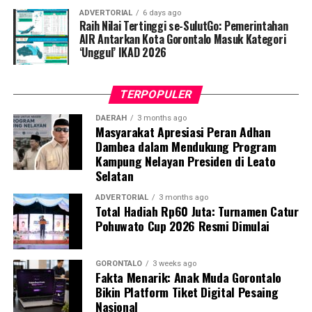
“Sesuai perintah harian Bapak Wali Kota, razia
ADVERTORIAL
6 days ago
penegakan disiplin ini akan kami gelar secara rutin dan
Raih Nilai Tertinggi se-SulutGo: Pemerintahan
acak. Setiap pegawai, baik ASN maupun PPPK, yang
AIR Antarkan Kota Gorontalo Masuk Kategori
‘Unggul’ IKAD 2026
kedapatan berkeliaran di luar instansi saat jam kerja
tanpa melampirkan surat izin tertulis, akan langsung
kami amankan dan tertibkan ke Mako Satpol PP Kota
TERPOPULER
Gorontalo,” tegas Marwan Saleh.
DAERAH
3 months ago
Masyarakat Apresiasi Peran Adhan
Marwan berharap, shock therapy melalui razia berkala
Dambea dalam Mendukung Program
ini mampu menumbuhkan kesadaran kolektif para
Kampung Nelayan Presiden di Leato
aparatur agar menghormati regulasi jam kerja, serta
Selatan
tidak meninggalkan kewajiban pelayanan publik demi
kepentingan pribadi.
ADVERTORIAL
3 months ago
Total Hadiah Rp60 Juta: Turnamen Catur
Pohuwato Cup 2026 Resmi Dimulai
Terkait mekanisme penindakan, Marwan menjelaskan
bahwa para oknum yang terjaring razia tidak langsung
dijatuhi sanksi disiplin berat. Mereka terlebih dahulu
GORONTALO
3 weeks ago
Fakta Menarik: Anak Muda Gorontalo
digiring ke posko untuk menjalani proses administrasi
Bikin Platform Tiket Digital Pesaing
yustisial, meliputi pembuatan Berita Acara Pemeriksaan
Nasional