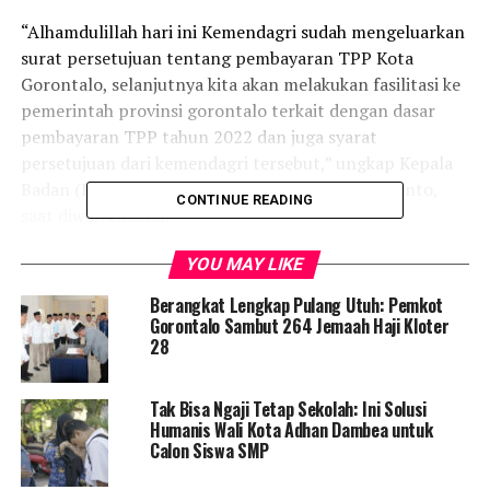
“Alhamdulillah hari ini Kemendagri sudah mengeluarkan
surat persetujuan tentang pembayaran TPP Kota
Gorontalo, selanjutnya kita akan melakukan fasilitasi ke
pemerintah provinsi gorontalo terkait dengan dasar
pembayaran TPP tahun 2022 dan juga syarat
persetujuan dari kemendagri tersebut,” ungkap Kepala
Badan (Kaban) Keuangan Kota Gorontalo, Nuryanto,
CONTINUE READING
saat diwawancarai.
Nuryanto menjelaskan proses tagihan dari OPD sudah
YOU MAY LIKE
bisa dilakukan, dengan berkoordinasi terlebih dahulu di
Berangkat Lengkap Pulang Utuh: Pemkot
Badan Kepegawaian Pendidikan Dan Pelatihan (BKPP)
Gorontalo Sambut 264 Jemaah Haji Kloter
Kota Gorontalo untuk mencetak daftar pembayaran
28
sesuai dengan aplikasi yang ada di BKPP.
Tak Bisa Ngaji Tetap Sekolah: Ini Solusi
“Setelah dicetak, maka OPD sudah bisa melakukan
Humanis Wali Kota Adhan Dambea untuk
permintaan pembayaran di Badan Keuangan Kota
Calon Siswa SMP
Gorontalo sesuai daftar Yang direkomendasikan BKPP,”