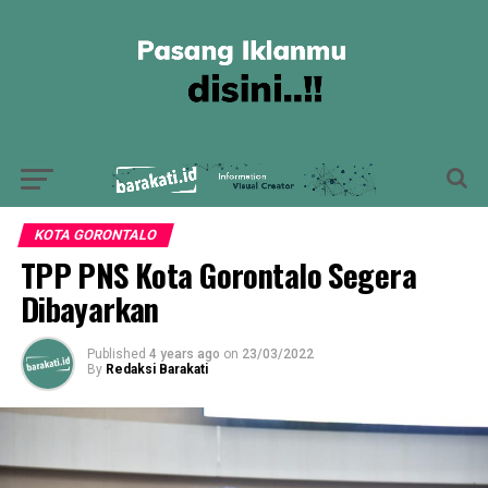
KOTA GORONTALO
TPP PNS Kota Gorontalo Segera
Dibayarkan
Published
4 years ago
on
23/03/2022
By
Redaksi Barakati