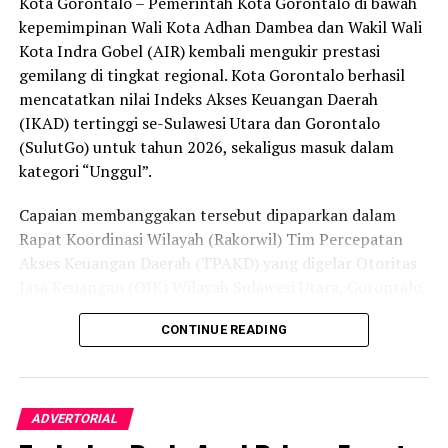
Kota Gorontalo – Pemerintah Kota Gorontalo di bawah
secara menyeluruh, tidak hanya menyasar pengecer
kepemimpinan Wali Kota Adhan Dambea dan Wakil Wali
skala kecil tetapi juga distributor dan toko-toko besar
Kota Indra Gobel (AIR) kembali mengukir prestasi
yang melanggar aturan.
gemilang di tingkat regional. Kota Gorontalo berhasil
Dalam daftar pemeringkatan nasional tersebut, Kota
mencatatkan nilai Indeks Akses Keuangan Daerah
Denpasar menempati posisi puncak dengan tingkat rasa
(IKAD) tertinggi se-Sulawesi Utara dan Gorontalo
aman masyarakat melebihi 81 persen, disusul oleh Kota
(SulutGo) untuk tahun 2026, sekaligus masuk dalam
Yogyakarta, Surakarta, Semarang, Magelang, dan
kategori “Unggul”.
Salatiga.
Capaian membanggakan tersebut dipaparkan dalam
Kota Gorontalo yang berada di urutan ketujuh berhasil
Rapat Koordinasi Wilayah (Rakorwil) Tim Percepatan
mengungguli sejumlah kota berkembang lainnya di
Akses Keuangan Daerah (TPAKD) yang digelar Otoritas
Indonesia, seperti Batam, Tanjung Pinang, dan
Jasa Keuangan (OJK) Wilayah Sulawesi Utara, Gorontalo,
Singkawang. Capaian ini menjadi bukti konkret bahwa
dan Maluku Utara di Hotel NDC Resort and Spa,
CONTINUE READING
Kota Gorontalo terus bertransformasi menjadi daerah
Manado, Sulawesi Utara, Rabu (29/7/2026).
yang aman, nyaman, dan ramah bagi semua.
Delegasi Pemkot Gorontalo dipimpin langsung oleh
Wakil Wali Kota Gorontalo Indra Gobel, didampingi
ADVERTORIAL
Kepala Badan Pendapatan Daerah (Bapenda) Zamronie