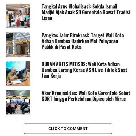
jelasnya.
Tangkal Arus Globalisasi: Sekda Ismail
Madjid Ajak Anak SD Gorontalo Rawat Tradisi
Untuk mempercepat pembayaran, kata Nuryanto
Lisan
prosesnya sudah bisa dilaksanakan mulai besok.
Begitupun untuk pembayaran THR dan gaji tiga belas.
Pangkas Jalur Birokrasi: Target Wali Kota
Adhan Dambea Hadirkan Mal Pelayanan
“Dana pembayaran THR dan gaji tiga belas juga sudah
Publik di Pusat Kota
ada di rekening kas daerah. Namun kita masih menunggu
peraturan pemerintah terkait dengan pembayaran THR
BUKAN ARTIS MEDSOS: Wali Kota Adhan
dan gaji 13,” terang Nuryanto.
Dambea Larang Keras ASN Live TikTok Saat
Jam Kerja
Ia menambahkan, terkait besaran pembayaran TPP
masih tetap sama dengan tahun sebelumnya.
Dikarenakan saat ini masih dalam masa pandemi covid
Akar Kriminalitas: Wali Kota Gorontalo Sebut
KDRT hingga Perkelahian Dipicu oleh Miras
19, dimana semua sektor termasuk ekonomi belum
berjalan normal.
“Kita belum menaikkan TPP, jumlah masih sama dengan
yang lalu. tapi akan langsung dicairkan untuk dua bulan
CLICK TO COMMENT
yaitu Januari dan Februari,” tambahnya.