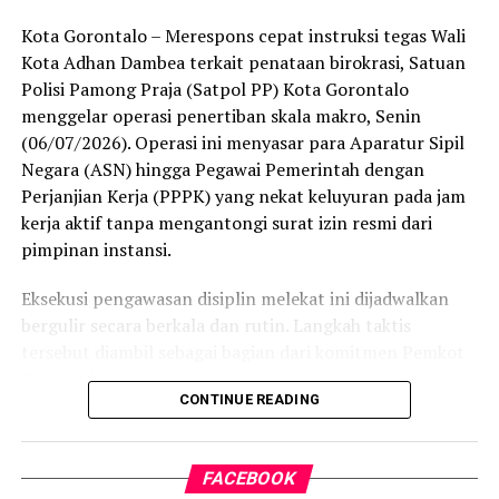
satu-satunya daerah di wilayah tersebut yang
Kota Gorontalo – Merespons cepat instruksi tegas Wali
menembus kategori “Unggul”. Sementara kabupaten lain
Kota Adhan Dambea terkait penataan birokrasi, Satuan
di Gorontalo masih berada pada kategori “Berkembang”
Polisi Pamong Praja (Satpol PP) Kota Gorontalo
hingga menuju “Unggul”.
menggelar operasi penertiban skala makro, Senin
(06/07/2026). Operasi ini menyasar para Aparatur Sipil
“Alhamdulillah, nilai IKAD Kota Gorontalo tercatat yang
Negara (ASN) hingga Pegawai Pemerintah dengan
tertinggi di kawasan SulutGo sebagaimana dipaparkan
Perjanjian Kerja (PPPK) yang nekat keluyuran pada jam
dalam Rakorwil TPAKD,” ungkap Wawali Indra Gobel
kerja aktif tanpa mengantongi surat izin resmi dari
usai kegiatan.
pimpinan instansi.
Indra menambahkan, skor IKAD ini membuktikan bahwa
Eksekusi pengawasan disiplin melekat ini dijadwalkan
tingkat keterjangkauan, pemanfaatan, serta inklusivitas
bergulir secara berkala dan rutin. Langkah taktis
layanan keuangan bagi masyarakat di Kota Gorontalo
tersebut diambil sebagai bagian dari komitmen Pemkot
berada di posisi terdepan.
Gorontalo dalam mengerek indeks kinerja pegawai serta
CONTINUE READING
memulihkan marwah kedisiplinan korps abdi negara.
Predikat “Unggul” yang diraih Pemerintahan AIR
menjadi indikator kuat atas keberhasilan pemerintah
Dalam operasi yang dimulai tepat pukul 10.00 WITA
daerah dalam mendorong masyarakat agar makin
FACEBOOK
tersebut, armada penegak perda berhasil menjaring
mudah, merata, dan aman dalam mengakses berbagai