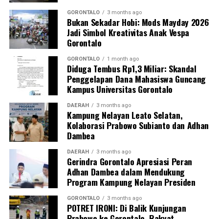
(BAP) lisan serta penandatanganan surat pernyataan
bermeterai untuk tidak mengulangi perbuatan tersebut.
GORONTALO
3 months ago
Bukan Sekadar Hobi: Mods Mayday 2026
Jadi Simbol Kreativitas Anak Vespa
Sebagai langkah lanjutan, draf data klinis identitas para
Gorontalo
pegawai yang terjaring akan segera diteruskan secara
resmi ke instansi atau Organisasi Perangkat Daerah
GORONTALO
1 month ago
Diduga Tembus Rp1,3 Miliar: Skandal
(OPD) asal mereka sebagai bahan evaluasi dan
Penggelapan Dana Mahasiswa Guncang
pembinaan internal oleh kepala dinas.
Kampus Universitas Gorontalo
“Seluruh hasil pendataan orisinal ini akan kami kirimkan
DAERAH
3 months ago
Kampung Nelayan Leato Selatan,
ke instansi masing-masing hari ini juga. Selain itu, draf
Kolaborasi Prabowo Subianto dan Adhan
laporan ini kami tembuskan langsung kepada Bapak Wali
Dambea
Kota Gorontalo melalui Sekretaris Daerah sebagai
bentuk pertanggungjawaban konkret hasil razia,”
DAERAH
3 months ago
Gerindra Gorontalo Apresiasi Peran
pungkas Marwan.
Adhan Dambea dalam Mendukung
Program Kampung Nelayan Presiden
Melalui skema pengawasan berlapis dan berkala ini,
Pemerintah Kota Gorontalo memproyeksikan adanya
GORONTALO
3 months ago
POTRET IRONI: Di Balik Kunjungan
grafik kenaikan tingkat kedisiplinan aparatur. Dengan
Prabowo ke Gorontalo, Rakyat