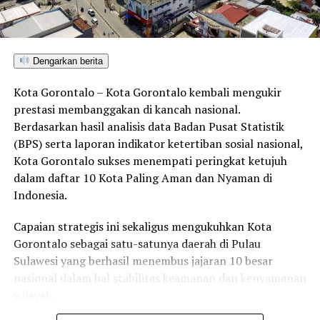
UP NEXT
GOW Pohuwato-Kota Gorontalo Jalin Silaturahmi dan
Tukar Informasi
Dengarkan berita
DON'T MISS
Pendaftaran SBMPTN Mulai Dibuka 23 Maret-15 April
Kota Gorontalo – Kota Gorontalo kembali mengukir
prestasi membanggakan di kancah nasional.
Berdasarkan hasil analisis data Badan Pusat Statistik
(BPS) serta laporan indikator ketertiban sosial nasional,
Kota Gorontalo sukses menempati peringkat ketujuh
dalam daftar 10 Kota Paling Aman dan Nyaman di
Indonesia.
Capaian strategis ini sekaligus mengukuhkan Kota
Gorontalo sebagai satu-satunya daerah di Pulau
Sulawesi yang berhasil menembus jajaran 10 besar
nasional dalam hal stabilitas keamanan dan kenyamanan
wilayah.