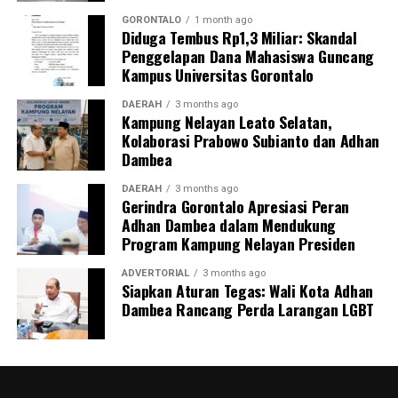
persepsi peran keluarga dalam pengawasan masa
GORONTALO
1 month ago
Diduga Tembus Rp1,3 Miliar: Skandal
kehamilan.
Penggelapan Dana Mahasiswa Guncang
Kampus Universitas Gorontalo
Inisiatif
BUMIL TANGGUH
menjadi wujud nyata
komitmen KKN Profesi Kesehatan UNG 2026 dalam
DAERAH
3 months ago
Kampung Nelayan Leato Selatan,
mengoptimalkan pengawasan kehamilan risiko tinggi.
Kolaborasi Prabowo Subianto dan Adhan
Melalui sinergi mahasiswa, kader, dan pemerintah desa,
Dambea
UNG berharap terbangun sistem mitigasi kebencanan
maternal yang tanggap, terintegrasi, dan berkelanjutan.
DAERAH
3 months ago
Gerindra Gorontalo Apresiasi Peran
Adhan Dambea dalam Mendukung
Program Kampung Nelayan Presiden
ADVERTORIAL
3 months ago
Siapkan Aturan Tegas: Wali Kota Adhan
Dambea Rancang Perda Larangan LGBT