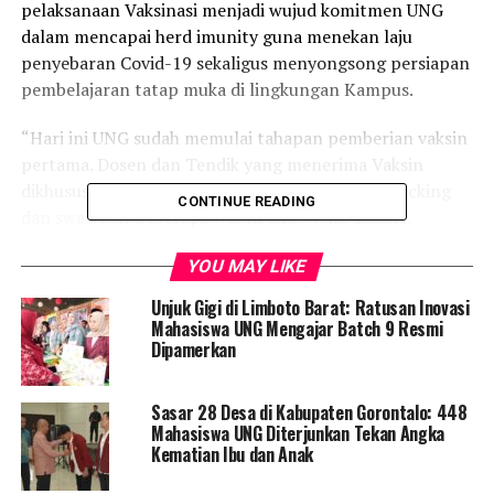
pelaksanaan Vaksinasi menjadi wujud komitmen UNG
dalam mencapai herd imunity guna menekan laju
penyebaran Covid-19 sekaligus menyongsong persiapan
pembelajaran tatap muka di lingkungan Kampus.
“Hari ini UNG sudah memulai tahapan pemberian vaksin
pertama. Dosen dan Tendik yang menerima Vaksin
dikhususkan bagi yang telah mengikuti tahap tracking
CONTINUE READING
dan swab test beberapa waktu lalu,” Jelas Eduart.
Dalam pelaksanaannya proses vaksinasi akan
YOU MAY LIKE
dioptimalkan agar seluruh Dosen dan Tendik dapat
Unjuk Gigi di Limboto Barat: Ratusan Inovasi
memperoleh vaksin Sinovac, dalam rangka
Mahasiswa UNG Mengajar Batch 9 Resmi
menyukseskan program vaksinasi Nasional yang
Dipamerkan
dilaksanakan oleh Pemerintah.
Sasar 28 Desa di Kabupaten Gorontalo: 448
“Untuk saat ini tahap vaksinasi di tujukan kepada
Mahasiswa UNG Diterjunkan Tekan Angka
seluruh Dosen dan Tendik yang menjadi bagian UNG.
Kematian Ibu dan Anak
Adapun untuk Mahasiswa, kami masih menunggu