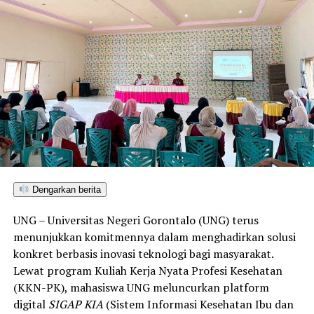
teknis pelayanan medis, mahasiswa bertindak sebagai
edukator kesehatan masyarakat.
Penyuluhan difokuskan pada pemahaman mekanisme
penularan, pengenalan gejala awal, pentingnya
pemeriksaan Dahak/TCM, kepatuhan minum obat
hingga tuntas, serta pengikisan stigma negatif terhadap
penyintas TBC di lingkungan warga.
“Literasi kesehatan warga adalah fondasi utama dalam
memutus rantai penularan TBC. Kami berupaya
menyampaikan edukasi yang persuasif dan mudah
Dengarkan berita
dipahami agar warga tidak ragu melakukan pemeriksaan
UNG – Universitas Negeri Gorontalo (UNG) terus
apabila mengalami gejala batuk berkepanjangan,”
menunjukkan komitmennya dalam menghadirkan solusi
terang Taufik.
konkret berbasis inovasi teknologi bagi masyarakat.
Lewat program Kuliah Kerja Nyata Profesi Kesehatan
Selain skrining TBC, mahasiswa turut mendampingi
(KKN-PK), mahasiswa UNG meluncurkan platform
nakes Puskesmas Talaga Jaya dalam memberikan
digital
SIGAP KIA
(Sistem Informasi Kesehatan Ibu dan
pelayanan Cek Kesehatan Gratis (CKG), meliputi