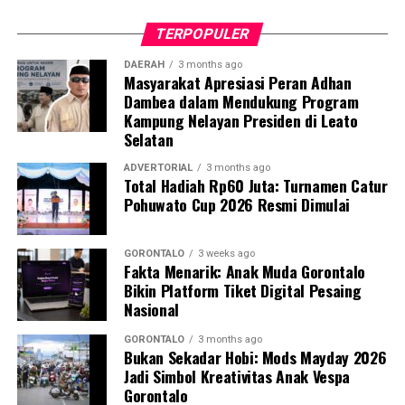
petunjuk praktis ini berfungsi sebagai pedoman standar
bagi kader dalam melakukan deteksi dini,
TERPOPULER
pendampingan, hingga skenario evakuasi ibu hamil
berisiko tinggi.
DAERAH
3 months ago
Masyarakat Apresiasi Peran Adhan
Dambea dalam Mendukung Program
Dosen Pembimbing Lapangan (DPL) KKN Profesi
Kampung Nelayan Presiden di Leato
Kesehatan UNG menegaskan bahwa pemberdayaan
Selatan
kader berbasis komunitas merupakan instrumen krusial
dalam mempercepat penurunan Angka Kematian Ibu
ADVERTORIAL
3 months ago
Total Hadiah Rp60 Juta: Turnamen Catur
(AKI) dan Angka Kematian Anak (AKA).
Pohuwato Cup 2026 Resmi Dimulai
“Penyelamatan jiwa ibu hamil saat bencana tidak bisa
hanya bergantung pada fasilitas kesehatan formal.
GORONTALO
3 weeks ago
Fakta Menarik: Anak Muda Gorontalo
Harus ada sistem kesiapsiagaan berbasis masyarakat
Bikin Platform Tiket Digital Pesaing
yang solid. Kehadiran buku panduan ini memperjelas
Nasional
alur koordinasi penanganan darurat di lapangan,” ujar
DPL KKN.
GORONTALO
3 months ago
Bukan Sekadar Hobi: Mods Mayday 2026
Jadi Simbol Kreativitas Anak Vespa
Pelatihan berlangsung interaktif lewat simulasi
Gorontalo
penanganan awal, diskusi kasus, hingga penyamaan