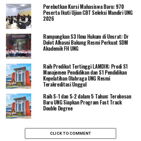
program dan petunjuk lebih lanjut dari Kementerian
Perebutkan Kursi Mahasiswa Baru: 970
terkait,” ujar Rektor.
Peserta Ikuti Ujian CBT Seleksi Mandiri UNG
2026
Menurut Rektor sebelumnya UNG telah melaksanakan
tahapan Tracking dan Swab Test Covid-19, dimana dari
Rampungkan S3 Ilmu Hukum di Unsrat: Dr
hasil tersebut terdapat beberapa Dosen maupun Tendik
Dolot Alhasni Bakung Resmi Perkuat SDM
yang mendapatkan hasil positif tanpa adanya gejala.
Akademik FH UNG
“Untuk yang positif telah dilakukan isolasi mandiri
Raih Predikat Tertinggi LAMDIK: Prodi S1
dibawah pemantauan tim kesehatan UNG,” Tutup
Manajemen Pendidikan dan S1 Pendidikan
Eduart.
Kepelatihan Olahraga UNG Resmi
Terakreditasi Unggul
Raih S-1 dan S-2 dalam 5 Tahun: Terobosan
RELATED TOPICS:
COVID19
EDUART WOLOK
REKTOR UNG
Baru UNG Siapkan Program Fast Track
UNG
UNIVERSITAS NEGERI GORONTALO
VAKSINISASI
Double Degree
UP NEXT
Kongres I IKA UNG Akan Digelar 27 Maret
DON'T MISS
CLICK TO COMMENT
Indra Yasin Hadiri RUPS Tahunan Bank Sulut-Go