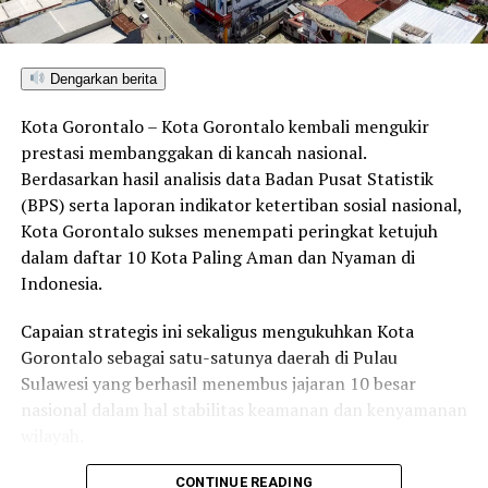
tepat, dan akuntabel,” tutup Eduart Wolok.
Dengarkan berita
RELATED TOPICS:
BADAN PUBLIK INFORMATIF
EDUART WOLOK
UNIVERSITAS NEGERI GORONTALO
Kota Gorontalo – Kota Gorontalo kembali mengukir
prestasi membanggakan di kancah nasional.
UP NEXT
Berdasarkan hasil analisis data Badan Pusat Statistik
Ketua Panitia Seleksi Serahkan Dokumen Hasil Seleksi
Kepala Biro Akademik, Kemahasiswaan, dan
(BPS) serta laporan indikator ketertiban sosial nasional,
Perencanaan UNG
Kota Gorontalo sukses menempati peringkat ketujuh
dalam daftar 10 Kota Paling Aman dan Nyaman di
DON'T MISS
Komisi II DPRD Provinsi Gorontalo Dorong Pemanfaatan
Indonesia.
Asrama Putra di Salemba Jakarta untuk Sumber PAD
Capaian strategis ini sekaligus mengukuhkan Kota
Gorontalo sebagai satu-satunya daerah di Pulau
Sulawesi yang berhasil menembus jajaran 10 besar
nasional dalam hal stabilitas keamanan dan kenyamanan
wilayah.
Sebagai pusat pemerintahan, pertumbuhan ekonomi,
CONTINUE READING