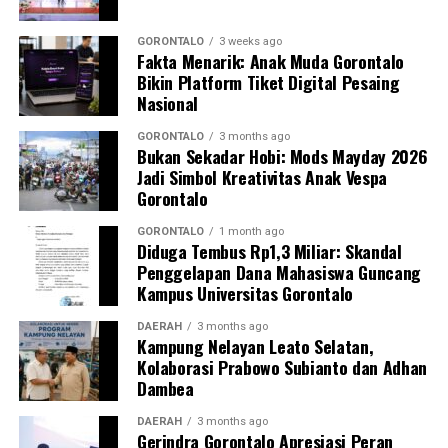
Kasim, M.Kes., menegaskan bahwa keterlibatan
mahasiswa merupakan bentuk perwujudan Tri Dharma
GORONTALO
3 weeks ago
Fakta Menarik: Anak Muda Gorontalo
Perguruan Tinggi dalam mengawal transformasi
Bikin Platform Tiket Digital Pesaing
layanan kesehatan primer.
Nasional
“Kehadiran mahasiswa mempercepat jangkauan skema
GORONTALO
3 months ago
Bukan Sekadar Hobi: Mods Mayday 2026
active case finding
TBC yang dicanangkan pemerintah.
Jadi Simbol Kreativitas Anak Vespa
Sinergi multisektor antara perguruan tinggi, dinas
Gorontalo
kesehatan, puskesmas, dan pemerintah desa seperti
inilah yang menjadi kunci sukses pembentukan
GORONTALO
1 month ago
Diduga Tembus Rp1,3 Miliar: Skandal
masyarakat sadar sehat,” jelas Dr. Vivien.
Penggelapan Dana Mahasiswa Guncang
Kampus Universitas Gorontalo
Masyarakat Desa Luwoo menyambut antusias agenda
terpadu ini. Ratusan warga memanfaatkan layanan
DAERAH
3 months ago
Kampung Nelayan Leato Selatan,
pemeriksaan kesehatan gratis sekaligus berkonsultasi
Kolaborasi Prabowo Subianto dan Adhan
mengenai pola hidup bersih dan sehat (PHBS)
Dambea
pencegahan tuberkulosis.
DAERAH
3 months ago
Gerindra Gorontalo Apresiasi Peran