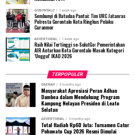
pemeriksaan Dahak/TCM, kepatuhan minum obat
GORONTALO
1 week ago
hingga tuntas, serta pengikisan stigma negatif terhadap
Sembunyi di Batudaa Pantai: Tim URC Jatanras
penyintas TBC di lingkungan warga.
Polresta Gorontalo Kota Ringkus Pelaku
Curanmor
“Literasi kesehatan warga adalah fondasi utama dalam
ADVERTORIAL
1 week ago
memutus rantai penularan TBC. Kami berupaya
Raih Nilai Tertinggi se-SulutGo: Pemerintahan
menyampaikan edukasi yang persuasif dan mudah
AIR Antarkan Kota Gorontalo Masuk Kategori
‘Unggul’ IKAD 2026
dipahami agar warga tidak ragu melakukan pemeriksaan
apabila mengalami gejala batuk berkepanjangan,”
terang Taufik.
TERPOPULER
Selain skrining TBC, mahasiswa turut mendampingi
DAERAH
3 months ago
Masyarakat Apresiasi Peran Adhan
nakes Puskesmas Talaga Jaya dalam memberikan
Dambea dalam Mendukung Program
pelayanan Cek Kesehatan Gratis (CKG), meliputi
Kampung Nelayan Presiden di Leato
pengukuran tekanan darah, cek kadar gula darah, dan
Selatan
penapisan faktor risiko penyakit tidak menular (PTM)
sebagai upaya promotif-preventif.
ADVERTORIAL
3 months ago
Total Hadiah Rp60 Juta: Turnamen Catur
Pohuwato Cup 2026 Resmi Dimulai
Perwakilan DPL KKN-PK, Dr. dr. Vivien Novarina A.