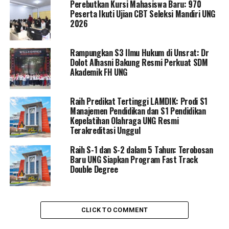
Perebutkan Kursi Mahasiswa Baru: 970
Informasi Publik. Ini adalah bukti nyata bahwa
Peserta Ikuti Ujian CBT Seleksi Mandiri UNG
transparansi dan akuntabilitas menjadi fondasi dalam
2026
tata kelola universitas,” ujarnya.
Rampungkan S3 Ilmu Hukum di Unsrat: Dr
Eduart juga menegaskan bahwa keberhasilan ini tidak
Dolot Alhasni Bakung Resmi Perkuat SDM
lepas dari sinergi seluruh civitas akademika. “Terima
Akademik FH UNG
kasih kepada seluruh dosen, tenaga kependidikan, dan
mahasiswa yang telah mendukung implementasi
Raih Predikat Tertinggi LAMDIK: Prodi S1
keterbukaan informasi. Kolaborasi ini menjadi kunci
Manajemen Pendidikan dan S1 Pendidikan
utama dalam memastikan layanan informasi yang
Kepelatihan Olahraga UNG Resmi
Terakreditasi Unggul
transparan, akurat, dan mudah diakses oleh
masyarakat,” tambahnya.
Raih S-1 dan S-2 dalam 5 Tahun: Terobosan
Baru UNG Siapkan Program Fast Track
Anugerah Keterbukaan Informasi Publik 2024 diikuti
Double Degree
oleh 363 badan publik dari berbagai sektor, termasuk
kementerian, lembaga negara, pemerintah provinsi,
BUMN, PTN, dan partai politik. Penilaian dilakukan
CLICK TO COMMENT
melalui proses monitoring dan evaluasi (monev) yang
ketat, termasuk pemeriksaan dokumen, verifikasi