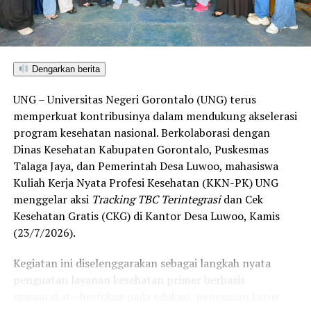
satu-satunya daerah di wilayah tersebut yang
menembus kategori “Unggul”. Sementara kabupaten lain
di Gorontalo masih berada pada kategori “Berkembang”
hingga menuju “Unggul”.
Dengarkan berita
“Alhamdulillah, nilai IKAD Kota Gorontalo tercatat yang
UNG – Universitas Negeri Gorontalo (UNG) terus
tertinggi di kawasan SulutGo sebagaimana dipaparkan
memperkuat kontribusinya dalam mendukung akselerasi
dalam Rakorwil TPAKD,” ungkap Wawali Indra Gobel
program kesehatan nasional. Berkolaborasi dengan
usai kegiatan.
Dinas Kesehatan Kabupaten Gorontalo, Puskesmas
Talaga Jaya, dan Pemerintah Desa Luwoo, mahasiswa
Indra menambahkan, skor IKAD ini membuktikan bahwa
Kuliah Kerja Nyata Profesi Kesehatan (KKN-PK) UNG
tingkat keterjangkauan, pemanfaatan, serta inklusivitas
menggelar aksi
Tracking TBC Terintegrasi
dan Cek
layanan keuangan bagi masyarakat di Kota Gorontalo
Kesehatan Gratis (CKG) di Kantor Desa Luwoo, Kamis
berada di posisi terdepan.
(23/7/2026).
Predikat “Unggul” yang diraih Pemerintahan AIR
Kegiatan ini diselenggarakan sebagai langkah nyata
menjadi indikator kuat atas keberhasilan pemerintah
penguatan layanan kesehatan primer berbasis
daerah dalam mendorong masyarakat agar makin
masyarakat—berfokus pada edukasi, penemuan kasus
mudah, merata, dan aman dalam mengakses berbagai