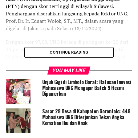
(PTN) dengan skor tertinggi di wilayah Sulawesi.
Penghargaan diserahkan langsung kepada Rektor UNG,
Prof. Dr. Ir. Eduart Wolok, ST., MT., dalam acara yang
digelar di Jakarta pada Selasa (18/12/2024).
Dengan skor 97,08, UNG berada di peringkat ke-20 dari
35 perguruan tinggi yang meraih predikat informatif.
CONTINUE READING
Pencapaian ini semakin istimewa karena UNG berhasil
meningkatkan nilai dibandingkan tahun sebelumnya
YOU MAY LIKE
(95,21), sekaligus mempertahankan posisinya sebagai
PTN terbaik dalam kategori transparansi informasi di
Unjuk Gigi di Limboto Barat: Ratusan Inovasi
kawasan Sulawesi.
Mahasiswa UNG Mengajar Batch 9 Resmi
Dipamerkan
Dalam keterangannya, Rektor UNG, Prof. Dr. Ir. Eduart
Wolok, menyampaikan kebanggaan atas pencapaian ini.
Sasar 28 Desa di Kabupaten Gorontalo: 448
“Predikat ‘Informatif’ bukan sekadar penghargaan,
Mahasiswa UNG Diterjunkan Tekan Angka
tetapi cerminan komitmen UNG sebagai badan publik
Kematian Ibu dan Anak
pemerintah untuk terus meningkatkan kualitas layanan
informasi sesuai amanat Undang-Undang Keterbukaan