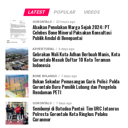
Desa Luwoo, yakni Dr. dr. Vivien Novarina A. Kasim,
LATEST
POPULAR
VIDEOS
M.Kes., dr. Siti Rakhmatia P. Th. Kum, M.Biomed., Ns. Nur
Ayun R. Yusuf, S.Kep., M.Kep., dan Ns. Sartika, S.Kep.,
GORONTALO
22 hours ago
M.Kep. Pendampingan akademis ini memastikan seluruh
Abaikan Penolakan Warga Sejak 2024: PT
Celebes Bone Mineral Paksakan Konsultasi
alur intervensi medis dan edukasi berjalan sesuai standar
Publik Amdal di Bonepantai
prosedur operasional.
ADVERTORIAL
6 days ago
Koordinator Desa KKN-PK UNG Desa Luwoo, Taufik
Gebrakan Wali Kota Adhan Berbuah Manis, Kota
Gorontalo Masuk Daftar 10 Kota Teraman
Mohamad Nur, menyampaikan bahwa selain mengawal
Indonesia
teknis pelayanan medis, mahasiswa bertindak sebagai
edukator kesehatan masyarakat.
BONE BOLANGO
7 days ago
Bukan Sekadar Pemasangan Garis Polisi: Polda
Penyuluhan difokuskan pada pemahaman mekanisme
Gorontalo Buru Pemilik Lubang dan Pengelola
Rendaman PETI
penularan, pengenalan gejala awal, pentingnya
pemeriksaan Dahak/TCM, kepatuhan minum obat
GORONTALO
7 days ago
hingga tuntas, serta pengikisan stigma negatif terhadap
Sembunyi di Batudaa Pantai: Tim URC Jatanras
penyintas TBC di lingkungan warga.
Polresta Gorontalo Kota Ringkus Pelaku
Curanmor
“Literasi kesehatan warga adalah fondasi utama dalam