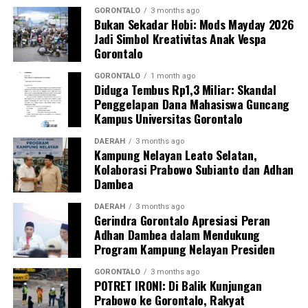
“Kehadiran mahasiswa mempercepat jangkauan skema
GORONTALO
3 months ago
Bukan Sekadar Hobi: Mods Mayday 2026
active case finding
TBC yang dicanangkan pemerintah.
Jadi Simbol Kreativitas Anak Vespa
Sinergi multisektor antara perguruan tinggi, dinas
Gorontalo
kesehatan, puskesmas, dan pemerintah desa seperti
inilah yang menjadi kunci sukses pembentukan
GORONTALO
1 month ago
Diduga Tembus Rp1,3 Miliar: Skandal
masyarakat sadar sehat,” jelas Dr. Vivien.
Penggelapan Dana Mahasiswa Guncang
Kampus Universitas Gorontalo
Masyarakat Desa Luwoo menyambut antusias agenda
terpadu ini. Ratusan warga memanfaatkan layanan
DAERAH
3 months ago
Kampung Nelayan Leato Selatan,
pemeriksaan kesehatan gratis sekaligus berkonsultasi
Kolaborasi Prabowo Subianto dan Adhan
mengenai pola hidup bersih dan sehat (PHBS)
Dambea
pencegahan tuberkulosis.
DAERAH
3 months ago
Gerindra Gorontalo Apresiasi Peran
Adhan Dambea dalam Mendukung
Program Kampung Nelayan Presiden
GORONTALO
3 months ago
POTRET IRONI: Di Balik Kunjungan
Prabowo ke Gorontalo, Rakyat