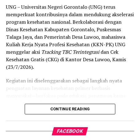
“Alhamdulillah, nilai IKAD Kota Gorontalo tercatat yang
UNG – Universitas Negeri Gorontalo (UNG) terus
tertinggi di kawasan SulutGo sebagaimana dipaparkan
memperkuat kontribusinya dalam mendukung akselerasi
dalam Rakorwil TPAKD,” ungkap Wawali Indra Gobel
program kesehatan nasional. Berkolaborasi dengan
usai kegiatan.
Dinas Kesehatan Kabupaten Gorontalo, Puskesmas
Talaga Jaya, dan Pemerintah Desa Luwoo, mahasiswa
Indra menambahkan, skor IKAD ini membuktikan bahwa
Kuliah Kerja Nyata Profesi Kesehatan (KKN-PK) UNG
tingkat keterjangkauan, pemanfaatan, serta inklusivitas
menggelar aksi
Tracking TBC Terintegrasi
dan Cek
layanan keuangan bagi masyarakat di Kota Gorontalo
Kesehatan Gratis (CKG) di Kantor Desa Luwoo, Kamis
berada di posisi terdepan.
(23/7/2026).
Predikat “Unggul” yang diraih Pemerintahan AIR
Kegiatan ini diselenggarakan sebagai langkah nyata
menjadi indikator kuat atas keberhasilan pemerintah
penguatan layanan kesehatan primer berbasis
daerah dalam mendorong masyarakat agar makin
masyarakat—berfokus pada edukasi, penemuan kasus
mudah, merata, dan aman dalam mengakses berbagai
(
case finding
), deteksi dini, serta pemutusan rantai
fasilitas jasa keuangan yang berkelanjutan.
CONTINUE READING
penularan tuberkulosis (TBC) yang masih menjadi salah
satu tantangan kesehatan terbesar di Indonesia.
FACEBOOK
Pelaksanaan program ini didampingi secara langsung
oleh tim Dosen Pembimbing Lapangan (DPL) KKN-PK