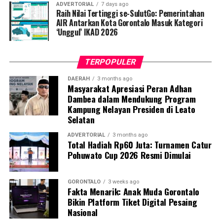
ADVERTORIAL
7 days ago
memutus rantai penularan TBC. Kami berupaya
Raih Nilai Tertinggi se-SulutGo: Pemerintahan
menyampaikan edukasi yang persuasif dan mudah
AIR Antarkan Kota Gorontalo Masuk Kategori
‘Unggul’ IKAD 2026
dipahami agar warga tidak ragu melakukan pemeriksaan
apabila mengalami gejala batuk berkepanjangan,”
terang Taufik.
TERPOPULER
Selain skrining TBC, mahasiswa turut mendampingi
DAERAH
3 months ago
Masyarakat Apresiasi Peran Adhan
nakes Puskesmas Talaga Jaya dalam memberikan
Dambea dalam Mendukung Program
pelayanan Cek Kesehatan Gratis (CKG), meliputi
Kampung Nelayan Presiden di Leato
pengukuran tekanan darah, cek kadar gula darah, dan
Selatan
penapisan faktor risiko penyakit tidak menular (PTM)
sebagai upaya promotif-preventif.
ADVERTORIAL
3 months ago
Total Hadiah Rp60 Juta: Turnamen Catur
Pohuwato Cup 2026 Resmi Dimulai
Perwakilan DPL KKN-PK, Dr. dr. Vivien Novarina A.
Kasim, M.Kes., menegaskan bahwa keterlibatan
mahasiswa merupakan bentuk perwujudan Tri Dharma
GORONTALO
3 weeks ago
Fakta Menarik: Anak Muda Gorontalo
Perguruan Tinggi dalam mengawal transformasi
Bikin Platform Tiket Digital Pesaing
layanan kesehatan primer.
Nasional