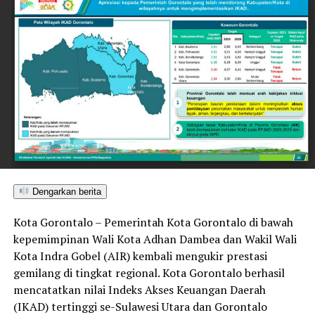
beragama secara inklusif.
Wali Kota Adhan Dambea menegaskan komitmennya
untuk menjadi mengayom bagi seluruh lapisan
masyarakat tanpa membedakan latar belakang agama.
Komitmen ini diwujudkan lewat dukungan nyata
terhadap berbagai agenda keagamaan, termasuk bagi
kelompok minoritas.
Selain pengukuhan nilai toleransi, kondusivitas daerah
turut ditopang oleh tindakan tegas Pemkot Gorontalo
bersama aparat penegak hukum dalam memberantas
Dengarkan berita
peredaran minuman keras (miras). Penindakan dilakukan
Kota Gorontalo – Pemerintah Kota Gorontalo di bawah
secara menyeluruh, tidak hanya menyasar pengecer
kepemimpinan Wali Kota Adhan Dambea dan Wakil Wali
skala kecil tetapi juga distributor dan toko-toko besar
Kota Indra Gobel (AIR) kembali mengukir prestasi
yang melanggar aturan.
gemilang di tingkat regional. Kota Gorontalo berhasil
Dalam daftar pemeringkatan nasional tersebut, Kota
mencatatkan nilai Indeks Akses Keuangan Daerah
Denpasar menempati posisi puncak dengan tingkat rasa
(IKAD) tertinggi se-Sulawesi Utara dan Gorontalo