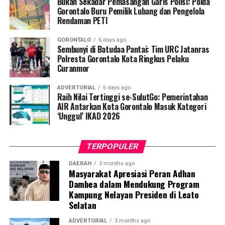
Bukan Sekadar Pemasangan Garis Polisi: Polda
Penyuluhan difokuskan pada pemahaman mekanisme
Gorontalo Buru Pemilik Lubang dan Pengelola
Rendaman PETI
penularan, pengenalan gejala awal, pentingnya
pemeriksaan Dahak/TCM, kepatuhan minum obat
GORONTALO
6 days ago
hingga tuntas, serta pengikisan stigma negatif terhadap
Sembunyi di Batudaa Pantai: Tim URC Jatanras
penyintas TBC di lingkungan warga.
Polresta Gorontalo Kota Ringkus Pelaku
Curanmor
“Literasi kesehatan warga adalah fondasi utama dalam
ADVERTORIAL
6 days ago
memutus rantai penularan TBC. Kami berupaya
Raih Nilai Tertinggi se-SulutGo: Pemerintahan
menyampaikan edukasi yang persuasif dan mudah
AIR Antarkan Kota Gorontalo Masuk Kategori
‘Unggul’ IKAD 2026
dipahami agar warga tidak ragu melakukan pemeriksaan
apabila mengalami gejala batuk berkepanjangan,”
terang Taufik.
TERPOPULER
Selain skrining TBC, mahasiswa turut mendampingi
DAERAH
3 months ago
Masyarakat Apresiasi Peran Adhan
nakes Puskesmas Talaga Jaya dalam memberikan
Dambea dalam Mendukung Program
pelayanan Cek Kesehatan Gratis (CKG), meliputi
Kampung Nelayan Presiden di Leato
pengukuran tekanan darah, cek kadar gula darah, dan
Selatan
penapisan faktor risiko penyakit tidak menular (PTM)
sebagai upaya promotif-preventif.
ADVERTORIAL
3 months ago