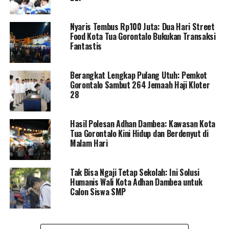
“Efek dari miras ini sangat berbahaya. Dari situ bisa
muncul perkelahian hingga gangguan keamanan
Nyaris Tembus Rp100 Juta: Dua Hari Street
lainnya. Ini yang harus kita putus mata rantainya,”
Food Kota Tua Gorontalo Bukukan Transaksi
imbuhnya.
Fantastis
Menariknya, dalam kesempatan tersebut, Adhan
Berangkat Lengkap Pulang Utuh: Pemkot
mengungkap fakta mengejutkan mengenai adanya
Gorontalo Sambut 264 Jemaah Haji Kloter
upaya pihak tertentu yang mencoba menyuap dirinya. Ia
28
mengaku pernah ditawari uang dalam jumlah besar agar
melonggarkan kebijakan pengawasan dan penertiban
Hasil Polesan Adhan Dambea: Kawasan Kota
miras di Kota Gorontalo.
Tua Gorontalo Kini Hidup dan Berdenyut di
Malam Hari
“Ada pihak yang datang membawa uang ratusan juta
rupiah agar saya mau berkompromi. Namun, tawaran itu
saya tolak mentah-mentah. Prinsip saya sudah jelas,
Tak Bisa Ngaji Tetap Sekolah: Ini Solusi
Humanis Wali Kota Adhan Dambea untuk
keselamatan dan moralitas masyarakat tidak bisa ditukar
Calon Siswa SMP
dengan uang,” ungkap Adhan secara terbuka.
Lebih lanjut, ia mengajak seluruh elemen masyarakat