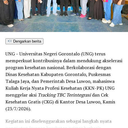
Sulawesi Utara. Skor ini melampaui target yang
ditetapkan dan mengantarkan Kota Gorontalo menjadi
satu-satunya daerah di wilayah tersebut yang
menembus kategori “Unggul”. Sementara kabupaten lain
di Gorontalo masih berada pada kategori “Berkembang”
hingga menuju “Unggul”.
Dengarkan berita
“Alhamdulillah, nilai IKAD Kota Gorontalo tercatat yang
UNG – Universitas Negeri Gorontalo (UNG) terus
tertinggi di kawasan SulutGo sebagaimana dipaparkan
memperkuat kontribusinya dalam mendukung akselerasi
dalam Rakorwil TPAKD,” ungkap Wawali Indra Gobel
program kesehatan nasional. Berkolaborasi dengan
usai kegiatan.
Dinas Kesehatan Kabupaten Gorontalo, Puskesmas
Talaga Jaya, dan Pemerintah Desa Luwoo, mahasiswa
Indra menambahkan, skor IKAD ini membuktikan bahwa
Kuliah Kerja Nyata Profesi Kesehatan (KKN-PK) UNG
tingkat keterjangkauan, pemanfaatan, serta inklusivitas
menggelar aksi
Tracking TBC Terintegrasi
dan Cek
layanan keuangan bagi masyarakat di Kota Gorontalo
Kesehatan Gratis (CKG) di Kantor Desa Luwoo, Kamis
berada di posisi terdepan.
(23/7/2026).
Predikat “Unggul” yang diraih Pemerintahan AIR
Kegiatan ini diselenggarakan sebagai langkah nyata
menjadi indikator kuat atas keberhasilan pemerintah
penguatan layanan kesehatan primer berbasis