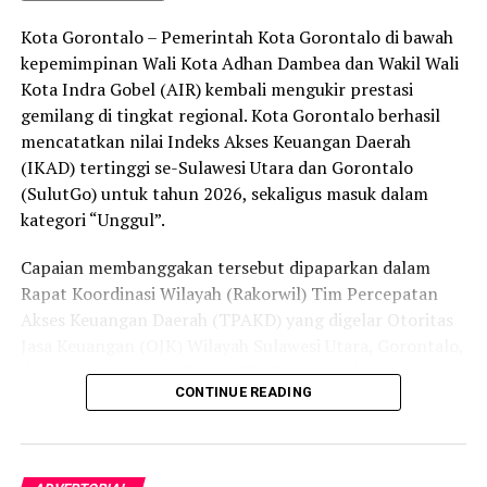
peredaran minuman keras (miras). Penindakan dilakukan
Kota Gorontalo – Pemerintah Kota Gorontalo di bawah
secara menyeluruh, tidak hanya menyasar pengecer
kepemimpinan Wali Kota Adhan Dambea dan Wakil Wali
skala kecil tetapi juga distributor dan toko-toko besar
Kota Indra Gobel (AIR) kembali mengukir prestasi
yang melanggar aturan.
gemilang di tingkat regional. Kota Gorontalo berhasil
Dalam daftar pemeringkatan nasional tersebut, Kota
mencatatkan nilai Indeks Akses Keuangan Daerah
Denpasar menempati posisi puncak dengan tingkat rasa
(IKAD) tertinggi se-Sulawesi Utara dan Gorontalo
aman masyarakat melebihi 81 persen, disusul oleh Kota
(SulutGo) untuk tahun 2026, sekaligus masuk dalam
Yogyakarta, Surakarta, Semarang, Magelang, dan
kategori “Unggul”.
Salatiga.
Capaian membanggakan tersebut dipaparkan dalam
Kota Gorontalo yang berada di urutan ketujuh berhasil
Rapat Koordinasi Wilayah (Rakorwil) Tim Percepatan
mengungguli sejumlah kota berkembang lainnya di
Akses Keuangan Daerah (TPAKD) yang digelar Otoritas
Indonesia, seperti Batam, Tanjung Pinang, dan
Jasa Keuangan (OJK) Wilayah Sulawesi Utara, Gorontalo,
Singkawang. Capaian ini menjadi bukti konkret bahwa
dan Maluku Utara di Hotel NDC Resort and Spa,
CONTINUE READING
Kota Gorontalo terus bertransformasi menjadi daerah
Manado, Sulawesi Utara, Rabu (29/7/2026).
yang aman, nyaman, dan ramah bagi semua.
Delegasi Pemkot Gorontalo dipimpin langsung oleh
Wakil Wali Kota Gorontalo Indra Gobel, didampingi