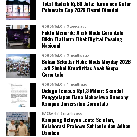
Total Hadiah Rp60 Juta: Turnamen Catur
Pohuwato Cup 2026 Resmi Dimulai
Perwakilan DPL KKN-PK, Dr. dr. Vivien Novarina A.
Kasim, M.Kes., menegaskan bahwa keterlibatan
mahasiswa merupakan bentuk perwujudan Tri Dharma
GORONTALO
3 weeks ago
Fakta Menarik: Anak Muda Gorontalo
Perguruan Tinggi dalam mengawal transformasi
Bikin Platform Tiket Digital Pesaing
layanan kesehatan primer.
Nasional
“Kehadiran mahasiswa mempercepat jangkauan skema
GORONTALO
3 months ago
Bukan Sekadar Hobi: Mods Mayday 2026
active case finding
TBC yang dicanangkan pemerintah.
Jadi Simbol Kreativitas Anak Vespa
Sinergi multisektor antara perguruan tinggi, dinas
Gorontalo
kesehatan, puskesmas, dan pemerintah desa seperti
inilah yang menjadi kunci sukses pembentukan
GORONTALO
1 month ago
Diduga Tembus Rp1,3 Miliar: Skandal
masyarakat sadar sehat,” jelas Dr. Vivien.
Penggelapan Dana Mahasiswa Guncang
Kampus Universitas Gorontalo
Masyarakat Desa Luwoo menyambut antusias agenda
terpadu ini. Ratusan warga memanfaatkan layanan
DAERAH
3 months ago
Kampung Nelayan Leato Selatan,
pemeriksaan kesehatan gratis sekaligus berkonsultasi
Kolaborasi Prabowo Subianto dan Adhan
mengenai pola hidup bersih dan sehat (PHBS)
Dambea
pencegahan tuberkulosis.