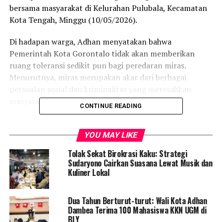
bersama masyarakat di Kelurahan Pulubala, Kecamatan
Kota Tengah, Minggu (10/05/2026).
Di hadapan warga, Adhan menyatakan bahwa
Pemerintah Kota Gorontalo tidak akan memberikan
ruang toleransi sedikit pun bagi peredaran miras.
Menurutnya, miras merupakan akar dari berbagai
persoalan sosial dan kriminalitas yang meresahkan
masyarakat.
CONTINUE READING
“Minuman keras adalah sumber dari segala masalah.
Tidak ada kata kompromi untuk urusan ini,” tegas Adhan
YOU MAY LIKE
disambut antusias warga.
Tolak Sekat Birokrasi Kaku: Strategi
Sudaryono Cairkan Suasana Lewat Musik dan
Ia memaparkan bahwa berdasarkan evaluasi di lapangan,
Kuliner Lokal
mayoritas kasus perkelahian, kekerasan dalam rumah
tangga (KDRT), hingga penyalahgunaan narkoba sering
Dua Tahun Berturut-turut: Wali Kota Adhan
kali dipicu oleh konsumsi miras.
Dambea Terima 100 Mahasiswa KKN UGM di
BLY