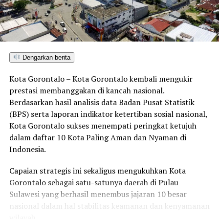
PEMKOT GORONTALO
PENERTIBAN MIRAS
PEREDARAN MIRAS
PULUBALA KOTA TENGAH
SOSIALISASI MASYARAKAT
WALI KOTA GORONTALO
UP NEXT
HARGA MENCEKIK: Perindagkop Pohuwato Temukan
Pertalite Botolan Tembus Rp25 Ribu
Dengarkan berita
DON'T MISS
Kota Gorontalo – Kota Gorontalo kembali mengukir
STOP KEKERASAN: Satgas PPKPT UNG Gandeng Polda
prestasi membanggakan di kancah nasional.
Gorontalo Bersihkan Kampus dari Perundungan
Berdasarkan hasil analisis data Badan Pusat Statistik
(BPS) serta laporan indikator ketertiban sosial nasional,
Kota Gorontalo sukses menempati peringkat ketujuh
dalam daftar 10 Kota Paling Aman dan Nyaman di
Indonesia.
Capaian strategis ini sekaligus mengukuhkan Kota
Gorontalo sebagai satu-satunya daerah di Pulau
Sulawesi yang berhasil menembus jajaran 10 besar
nasional dalam hal stabilitas keamanan dan kenyamanan
wilayah.