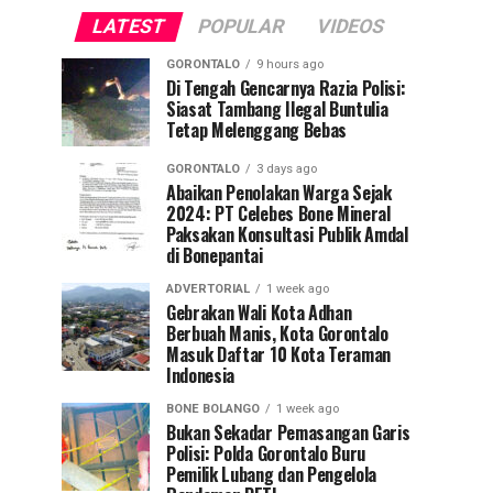
LATEST
POPULAR
VIDEOS
GORONTALO
9 hours ago
Di Tengah Gencarnya Razia Polisi:
Siasat Tambang Ilegal Buntulia
Tetap Melenggang Bebas
GORONTALO
3 days ago
Abaikan Penolakan Warga Sejak
2024: PT Celebes Bone Mineral
Paksakan Konsultasi Publik Amdal
di Bonepantai
ADVERTORIAL
1 week ago
Gebrakan Wali Kota Adhan
Berbuah Manis, Kota Gorontalo
Masuk Daftar 10 Kota Teraman
Indonesia
BONE BOLANGO
1 week ago
Bukan Sekadar Pemasangan Garis
Polisi: Polda Gorontalo Buru
Pemilik Lubang dan Pengelola