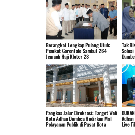
Berangkat Lengkap Pulang Utuh:
Tak Bi
Pemkot Gorontalo Sambut 264
Solusi
Jemaah Haji Kloter 28
Dambea
Pangkas Jalur Birokrasi: Target Wali
BUKAN 
Kota Adhan Dambea Hadirkan Mal
Adhan
Pelayanan Publik di Pusat Kota
Live T