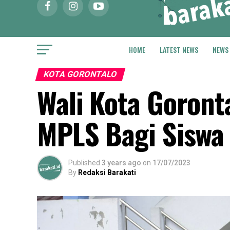
HOME
LATEST NEWS
NEWS
KOTA GORONTALO
Wali Kota Goron
MPLS Bagi Siswa
Published
3 years ago
on
17/07/2023
By
Redaksi Barakati