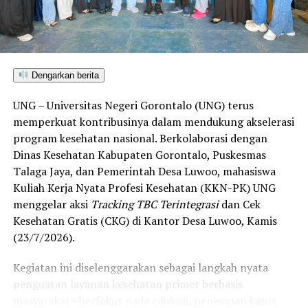
satu-satunya daerah di wilayah tersebut yang
menembus kategori “Unggul”. Sementara kabupaten lain
di Gorontalo masih berada pada kategori “Berkembang”
hingga menuju “Unggul”.
Dengarkan berita
“Alhamdulillah, nilai IKAD Kota Gorontalo tercatat yang
UNG – Universitas Negeri Gorontalo (UNG) terus
tertinggi di kawasan SulutGo sebagaimana dipaparkan
memperkuat kontribusinya dalam mendukung akselerasi
dalam Rakorwil TPAKD,” ungkap Wawali Indra Gobel
program kesehatan nasional. Berkolaborasi dengan
usai kegiatan.
Dinas Kesehatan Kabupaten Gorontalo, Puskesmas
Talaga Jaya, dan Pemerintah Desa Luwoo, mahasiswa
Indra menambahkan, skor IKAD ini membuktikan bahwa
Kuliah Kerja Nyata Profesi Kesehatan (KKN-PK) UNG
tingkat keterjangkauan, pemanfaatan, serta inklusivitas
menggelar aksi
Tracking TBC Terintegrasi
dan Cek
layanan keuangan bagi masyarakat di Kota Gorontalo
Kesehatan Gratis (CKG) di Kantor Desa Luwoo, Kamis
berada di posisi terdepan.
(23/7/2026).
Predikat “Unggul” yang diraih Pemerintahan AIR
Kegiatan ini diselenggarakan sebagai langkah nyata
menjadi indikator kuat atas keberhasilan pemerintah
penguatan layanan kesehatan primer berbasis
daerah dalam mendorong masyarakat agar makin
masyarakat—berfokus pada edukasi, penemuan kasus
mudah, merata, dan aman dalam mengakses berbagai