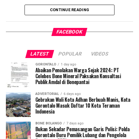
(
case finding
), deteksi dini, serta pemutusan rantai
fasilitas jasa keuangan yang berkelanjutan.
CONTINUE READING
penularan tuberkulosis (TBC) yang masih menjadi salah
satu tantangan kesehatan terbesar di Indonesia.
FACEBOOK
Pelaksanaan program ini didampingi secara langsung
oleh tim Dosen Pembimbing Lapangan (DPL) KKN-PK
Desa Luwoo, yakni Dr. dr. Vivien Novarina A. Kasim,
LATEST
POPULAR
VIDEOS
M.Kes., dr. Siti Rakhmatia P. Th. Kum, M.Biomed., Ns. Nur
Ayun R. Yusuf, S.Kep., M.Kep., dan Ns. Sartika, S.Kep.,
GORONTALO
1 day ago
M.Kep. Pendampingan akademis ini memastikan seluruh
Abaikan Penolakan Warga Sejak 2024: PT
Celebes Bone Mineral Paksakan Konsultasi
alur intervensi medis dan edukasi berjalan sesuai standar
Publik Amdal di Bonepantai
prosedur operasional.
ADVERTORIAL
6 days ago
Koordinator Desa KKN-PK UNG Desa Luwoo, Taufik
Gebrakan Wali Kota Adhan Berbuah Manis, Kota
Gorontalo Masuk Daftar 10 Kota Teraman
Mohamad Nur, menyampaikan bahwa selain mengawal
Indonesia
teknis pelayanan medis, mahasiswa bertindak sebagai
edukator kesehatan masyarakat.
BONE BOLANGO
7 days ago
Bukan Sekadar Pemasangan Garis Polisi: Polda
Penyuluhan difokuskan pada pemahaman mekanisme
Gorontalo Buru Pemilik Lubang dan Pengelola