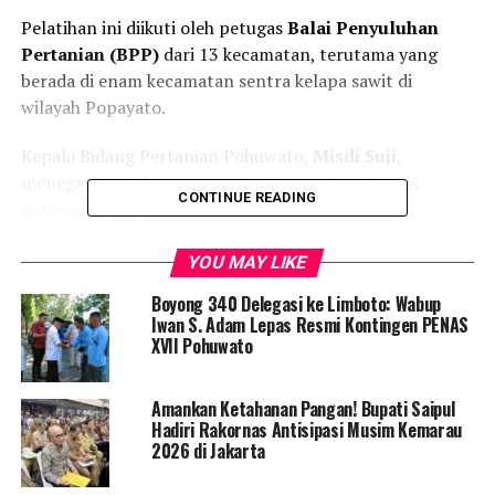
Pelatihan ini diikuti oleh petugas
Balai Penyuluhan
Pertanian (BPP)
dari 13 kecamatan, terutama yang
berada di enam kecamatan sentra kelapa sawit di
wilayah Popayato.
Kepala Bidang Pertanian Pohuwato,
Misdi Suji
,
menegaskan bahwa penguatan kompetensi teknis
CONTINUE READING
petugas lapangan menjadi kunci keberhasilan
pendataan STDB.
YOU MAY LIKE
“Petugas kita butuh penguatan kemampuan pemetaan
Boyong 340 Delegasi ke Limboto: Wabup
secara teknis agar proses pendataan STDB lebih akurat,
Iwan S. Adam Lepas Resmi Kontingen PENAS
sah, dan sesuai aturan. Karena itu, pelatihan ini
XVII Pohuwato
dirancang dengan pendekatan praktik langsung di
lapangan,”
jelas Misdi.
Amankan Ketahanan Pangan! Bupati Saipul
Hadiri Rakornas Antisipasi Musim Kemarau
Pelatihan menghadirkan pemateri dari berbagai instansi,
2026 di Jakarta
antara lain:
Direktorat Aneka Palma dan Kelapa Sawit