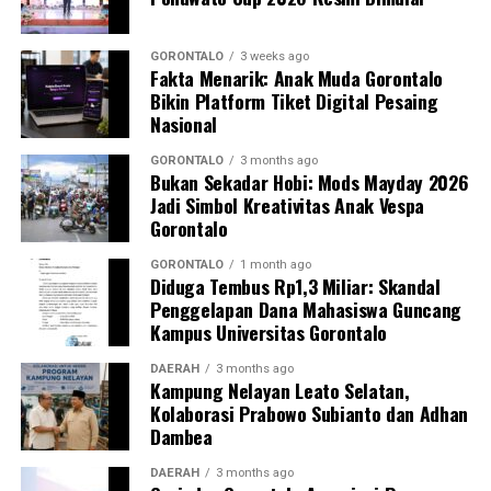
Perwakilan DPL KKN-PK, Dr. dr. Vivien Novarina A.
Kasim, M.Kes., menegaskan bahwa keterlibatan
mahasiswa merupakan bentuk perwujudan Tri Dharma
GORONTALO
3 weeks ago
Fakta Menarik: Anak Muda Gorontalo
Perguruan Tinggi dalam mengawal transformasi
Bikin Platform Tiket Digital Pesaing
layanan kesehatan primer.
Nasional
“Kehadiran mahasiswa mempercepat jangkauan skema
GORONTALO
3 months ago
Bukan Sekadar Hobi: Mods Mayday 2026
active case finding
TBC yang dicanangkan pemerintah.
Jadi Simbol Kreativitas Anak Vespa
Sinergi multisektor antara perguruan tinggi, dinas
Gorontalo
kesehatan, puskesmas, dan pemerintah desa seperti
inilah yang menjadi kunci sukses pembentukan
GORONTALO
1 month ago
Diduga Tembus Rp1,3 Miliar: Skandal
masyarakat sadar sehat,” jelas Dr. Vivien.
Penggelapan Dana Mahasiswa Guncang
Kampus Universitas Gorontalo
Masyarakat Desa Luwoo menyambut antusias agenda
terpadu ini. Ratusan warga memanfaatkan layanan
DAERAH
3 months ago
Kampung Nelayan Leato Selatan,
pemeriksaan kesehatan gratis sekaligus berkonsultasi
Kolaborasi Prabowo Subianto dan Adhan
mengenai pola hidup bersih dan sehat (PHBS)
Dambea
pencegahan tuberkulosis.
DAERAH
3 months ago