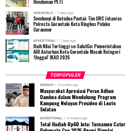
Rendaman PETI
penularan, pengenalan gejala awal, pentingnya
pemeriksaan Dahak/TCM, kepatuhan minum obat
GORONTALO
7 days ago
hingga tuntas, serta pengikisan stigma negatif terhadap
Sembunyi di Batudaa Pantai: Tim URC Jatanras
penyintas TBC di lingkungan warga.
Polresta Gorontalo Kota Ringkus Pelaku
Curanmor
“Literasi kesehatan warga adalah fondasi utama dalam
ADVERTORIAL
7 days ago
memutus rantai penularan TBC. Kami berupaya
Raih Nilai Tertinggi se-SulutGo: Pemerintahan
menyampaikan edukasi yang persuasif dan mudah
AIR Antarkan Kota Gorontalo Masuk Kategori
‘Unggul’ IKAD 2026
dipahami agar warga tidak ragu melakukan pemeriksaan
apabila mengalami gejala batuk berkepanjangan,”
terang Taufik.
TERPOPULER
Selain skrining TBC, mahasiswa turut mendampingi
DAERAH
3 months ago
Masyarakat Apresiasi Peran Adhan
nakes Puskesmas Talaga Jaya dalam memberikan
Dambea dalam Mendukung Program
pelayanan Cek Kesehatan Gratis (CKG), meliputi
Kampung Nelayan Presiden di Leato
pengukuran tekanan darah, cek kadar gula darah, dan
Selatan
penapisan faktor risiko penyakit tidak menular (PTM)
sebagai upaya promotif-preventif.
ADVERTORIAL
3 months ago
Total Hadiah Rp60 Juta: Turnamen Catur
Pohuwato Cup 2026 Resmi Dimulai