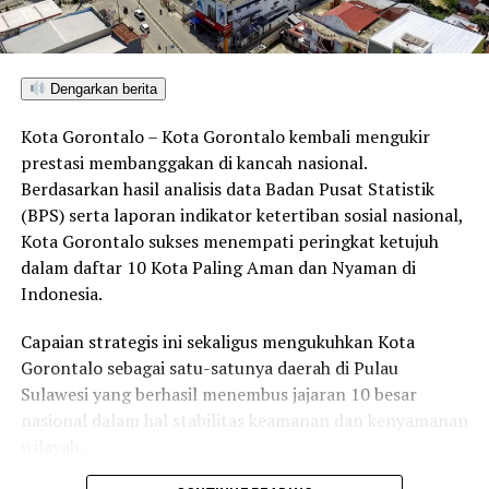
Budaya, dan Gebyar Hadiah
DON'T MISS
Upacara Pembukaan Pendidikan Bintara Polri, Bupati
Pohuwato Ikut Tradisi Penyiraman
Dengarkan berita
Kota Gorontalo – Kota Gorontalo kembali mengukir
prestasi membanggakan di kancah nasional.
Berdasarkan hasil analisis data Badan Pusat Statistik
(BPS) serta laporan indikator ketertiban sosial nasional,
Kota Gorontalo sukses menempati peringkat ketujuh
dalam daftar 10 Kota Paling Aman dan Nyaman di
Indonesia.
Capaian strategis ini sekaligus mengukuhkan Kota
Gorontalo sebagai satu-satunya daerah di Pulau
Sulawesi yang berhasil menembus jajaran 10 besar
nasional dalam hal stabilitas keamanan dan kenyamanan
wilayah.