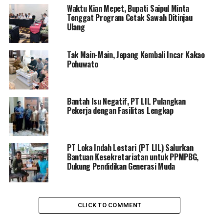
Waktu Kian Mepet, Bupati Saipul Minta
Kementerian Pertanian
Tenggat Program Cetak Sawah Ditinjau
Dinas Pertanian Provinsi Gorontalo
Ulang
Badan Pemantapan Kawasan Hutan (BPKH)
Provinsi Gorontalo
Tak Main-Main, Jepang Kembali Incar Kakao
Badan Pertanahan Nasional (BPN) Pohuwato
Pohuwato
Perwakilan swasta dari
PT. Loka Indah Lestari
Materi yang diberikan mencakup
Kebijakan Kelapa
Bantah Isu Negatif, PT LIL Pulangkan
Sawit, Tata Cara Pendataan, Teknik Pemetaan,
Pekerja dengan Fasilitas Lengkap
Legalitas Lahan
, hingga
prosedur pengisian data
STDB
.
Pelatihan ini dibagi dalam tiga tahap:
PT Loka Indah Lestari (PT LIL) Salurkan
Bantuan Kesekretariatan untuk PPMPBG,
Dukung Pendidikan Generasi Muda
Hari pertama
: Pemaparan materi oleh
narasumber.
CLICK TO COMMENT
Hari kedua
: Praktik langsung pemetaan di