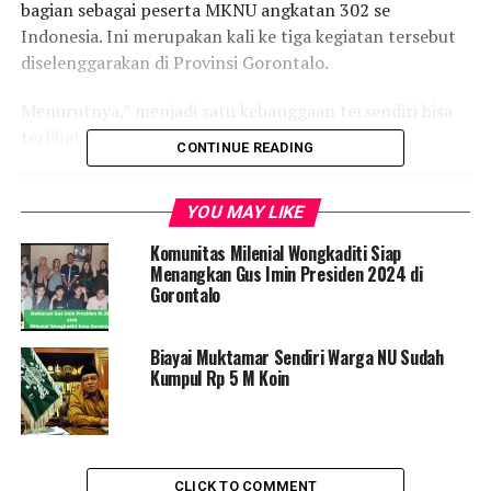
bagian sebagai peserta MKNU angkatan 302 se
Indonesia. Ini merupakan kali ke tiga kegiatan tersebut
diselenggarakan di Provinsi Gorontalo.
Menurutnya,” menjadi satu kebanggaan tersendiri bisa
terlibat langsung pada kegiatan MKNU”.
CONTINUE READING
YOU MAY LIKE
Komunitas Milenial Wongkaditi Siap
Menangkan Gus Imin Presiden 2024 di
Gorontalo
Biayai Muktamar Sendiri Warga NU Sudah
Kumpul Rp 5 M Koin
CLICK TO COMMENT