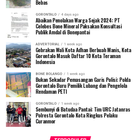
Bebas
proses penegakan hukum secara tuntas terhadap
praktik PETI di wilayah Kabupaten Bone Bolango,” tegas
GORONTALO
4 days ago
Kombes Pol. Maruly Pardede.
Abaikan Penolakan Warga Sejak 2024: PT
Celebes Bone Mineral Paksakan Konsultasi
Publik Amdal di Bonepantai
Dari hasil penyisiran di Tempat Kejadian Perkara (TKP),
tim gabungan mengamankan sejumlah barang bukti
ADVERTORIAL
1 week ago
operasional, meliputi dua karung material batu galian,
Gebrakan Wali Kota Adhan Berbuah Manis, Kota
dua buah pipa karbon, tiga mata bor
jet hammer
, serta
Gorontalo Masuk Daftar 10 Kota Teraman
Indonesia
satu buah mangkuk plastik warna biru.
BONE BOLANGO
1 week ago
Selain menyegel lubang tambang dan mengamankan
Bukan Sekadar Pemasangan Garis Polisi: Polda
barang bukti material serta alat pengolahan, petugas
Gorontalo Buru Pemilik Lubang dan Pengelola
Rendaman PETI
turut menempelkan surat imbauan tertulis di sekitar
area penambangan agar tidak ada lagi aktivitas ilegal
GORONTALO
1 week ago
yang berlangsung.
Sembunyi di Batudaa Pantai: Tim URC Jatanras
Polresta Gorontalo Kota Ringkus Pelaku
Kendati saat tim tiba di lokasi tidak ditemukan adanya
Curanmor
aktivitas penambangan yang tengah berjalan, seluruh
rangkaian kegiatan penyelidikan berlangsung aman,