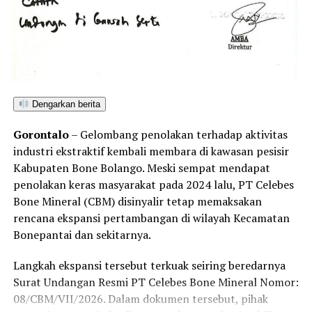
aktivitas PETI secara masif dampaknya langsung
mengancam kelestarian lingkungan, memicu
sedimentasi sungai, serta meningkatkan risiko bencana
ekologis bagi masyarakat sekitar.
Penegakan hukum yang adil, transparan, dan tanpa
Dengarkan berita
pandang bulu menjadi kunci utama untuk menepis
anggapan publik mengenai adanya tebang pilih dalam
Gorontalo
– Gelombang penolakan terhadap aktivitas
penindakan tambang ilegal di Kabupaten Pohuwato.
industri ekstraktif kembali membara di kawasan pesisir
Kabupaten Bone Bolango. Meski sempat mendapat
Hingga berita ini diterbitkan, redaksi Barakati.id telah
penolakan keras masyarakat pada 2024 lalu, PT Celebes
berupaya melayangkan konfirmasi kepada pihak yang
Bone Mineral (CBM) disinyalir tetap memaksakan
diduga bertanggung jawab atas aktivitas tersebut,
rencana ekspansi pertambangan di wilayah Kecamatan
namun belum mendapatkan tanggapan. Sesuai kode etik
Bonepantai dan sekitarnya.
jurnalistik, ruang klarifikasi dan hak jawab tetap terbuka
untuk memelihara keberimbangan berita.
Langkah ekspansi tersebut terkuak seiring beredarnya
Surat Undangan Resmi PT Celebes Bone Mineral Nomor:
08/CBM/VII/2026. Dalam dokumen tersebut, pihak