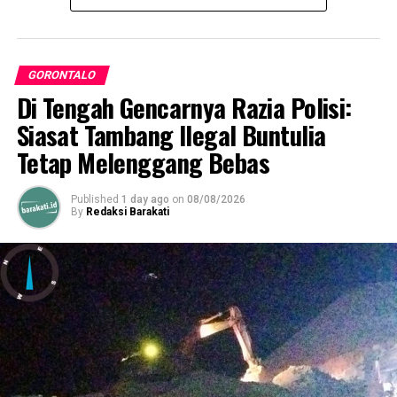
GORONTALO
Di Tengah Gencarnya Razia Polisi:
Siasat Tambang Ilegal Buntulia
Tetap Melenggang Bebas
Published
1 day ago
on
08/08/2026
By
Redaksi Barakati
Muhammad Awaluddin Kasim, S.H Ketua Dewan Pimpinan Cabang
Partai Kebangkitan Bangsa (PKB) Kota Gorontalo
Ia juga menyampaikan “Sebagai warga NU, kegiatan ini
menambah wawasan serta memantapkan kader-kader