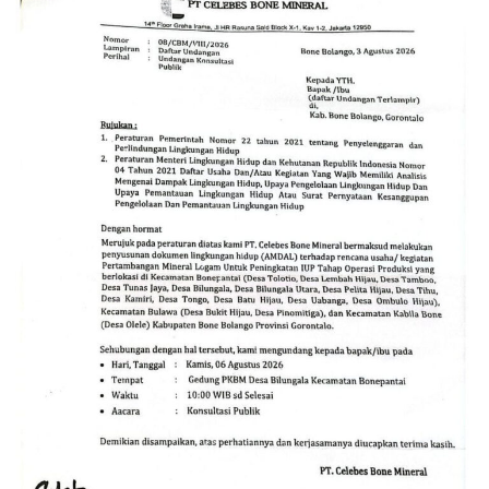
area tersebut terpasang papan bertuliskan
“Tidak
Menerima Tamu”
. Tulisan itu memicu spekulasi bahwa
operasional di dalam kawasan disengaja tertutup dari
jangkauan dan pengawasan pihak luar.
Fenomena ini menyisakan persoalan serius bagi aparat
penegak hukum (APH). Publik mempertanyakan alasan
di balik melenggangnya aktivitas PETI di Jahiya–Hulawa.
Muncul dugaan apakah lokasi tersebut memang belum
terjangkau operasi, atau terdapat faktor lain yang
membuat kegiatan ilegal itu seolah kebal hukum.
Kondisi ini menjadi tantangan besar bagi kepolisian
untuk membongkar aktor intelektual maupun pihak-
pihak di balik layar, termasuk menelisik potensi adanya
oknum yang memberikan perlindungan (
back-up
) atas
praktik penambangan liar tersebut.
Selain melanggar regulasi perundang-undangan,