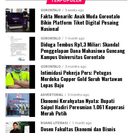
TERPOPULER
kondusif, dan tanpa hambatan.
GORONTALO
3 weeks ago
Fakta Menarik: Anak Muda Gorontalo
Kombes Pol. Maruly menegaskan, Polda Gorontalo tidak
Bikin Platform Tiket Digital Pesaing
akan berhenti pada tindakan penyegelan semata.
Nasional
Pihaknya kini tengah melakukan penelusuran mendalam
terhadap pihak-pihak yang terafiliasi dengan aktivitas
GORONTALO
1 month ago
Diduga Tembus Rp1,3 Miliar: Skandal
tambang ilegal tersebut.
Penggelapan Dana Mahasiswa Guncang
Kampus Universitas Gorontalo
“Sebagai tindak lanjut, Ditreskrimsus Polda Gorontalo
akan menelusuri seluruh pihak yang terlibat, mulai dari
GORONTALO
3 months ago
pemilik lubang tambang, para pekerja di lapangan,
Intimidasi Pekerja Pers: Petugas
Merdeka Copper Gold Suruh Wartawan
hingga pengelola tempat rendaman material,” pungkas
Lepas Baju
Maruly.
ADVERTORIAL
3 months ago
Ekonomi Kerakyatan Nyata: Bupati
Saipul Hadiri Peresmian 1.061 Koperasi
Merah Putih
RUANG LITERASI
1 month ago
Dosen Fakultas Ekonomi dan Bisnis