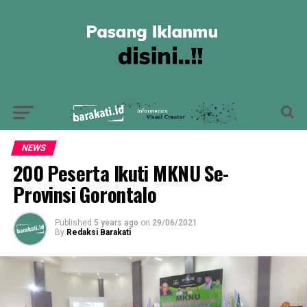
NEWS
200 Peserta Ikuti MKNU Se-
Provinsi Gorontalo
Published
5 years ago
on
29/06/2021
By
Redaksi Barakati