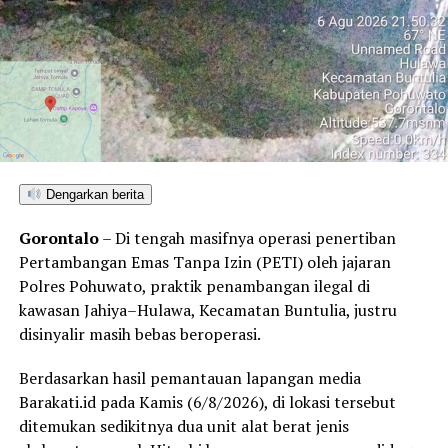
NU dalam masalah Fikrah, Harakah, dan Amaliah yang
sejalan dengan nilai-nilai Nahdlatul Ulama.”
“Sehingga kader yang dilahirkan oleh MKNU, menjadi
Kader yg kompeten dalam melaksanakan dan
menjalankan visi misi NU kedepannya” Ujar Didin sapaan
akrabnya, (28/6/2021).
Dengarkan berita
Sebelumnya para peserta yang akan mengikuti kegiatan
ini dilakukan Swab antigen oleh pihak panitia, hal
Gorontalo
– Di tengah masifnya operasi penertiban
tersebut bertujuan untuk menghindari penyebaran
Pertambangan Emas Tanpa Izin (PETI) oleh jajaran
Covid 19. Dalam pelaksanaannya pun, pihak panitia
Polres Pohuwato, praktik penambangan ilegal di
menerapkan protokol kesehatan secara ketat agar
kawasan Jahiya–Hulawa, Kecamatan Buntulia, justru
benar-benar kegiatan ini berjalan dengan sesuai
disinyalir masih bebas beroperasi.
harapan.
Berdasarkan hasil pemantauan lapangan media
Kegiatan ini dibuka oleh Wakil Gubernur Provinsi
Barakati.id pada Kamis (6/8/2026), di lokasi tersebut
Gorontalo, Bpk. Idris Rahim, juga turut disaksikan Ketua
ditemukan sedikitnya dua unit alat berat jenis
Umum Pimpinan Pusat Muslimat NU, Khofifah Indar