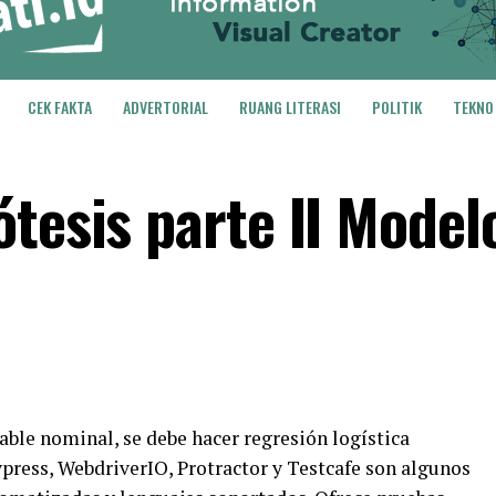
CEK FAKTA
ADVERTORIAL
RUANG LITERASI
POLITIK
TEKNO
tesis parte II Model
iable nominal, se debe hacer regresión logística
press, WebdriverIO, Protractor y Testcafe son algunos