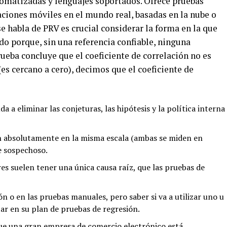
omatizadas y lenguajes soportados. Ofrece pruebas
iones móviles en el mundo real, basadas en la nube o
se habla de PRV es crucial considerar la forma en la que
ado porque, sin una referencia confiable, ninguna
prueba concluye que el coeficiente de correlación no es
(es cercano a cero), decimos que el coeficiente de
a a eliminar las conjeturas, las hipótesis y la política interna
án absolutamente en la misma escala (ambas se miden en
e sospechoso.
es suelen tener una única causa raíz, que las pruebas de
n o en las pruebas manuales, pero saber si va a utilizar uno u
ar en su plan de pruebas de regresión.
e una gran empresa de comercio electrónico está