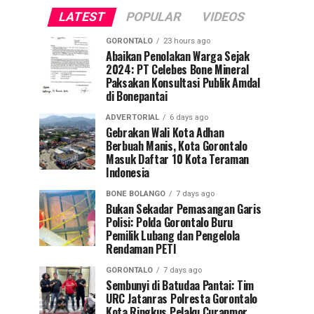
LATEST
POPULAR
VIDEOS
GORONTALO
23 hours ago
Abaikan Penolakan Warga Sejak
2024: PT Celebes Bone Mineral
Paksakan Konsultasi Publik Amdal
di Bonepantai
ADVERTORIAL
6 days ago
Gebrakan Wali Kota Adhan
Berbuah Manis, Kota Gorontalo
Masuk Daftar 10 Kota Teraman
Indonesia
BONE BOLANGO
7 days ago
Bukan Sekadar Pemasangan Garis
Polisi: Polda Gorontalo Buru
Pemilik Lubang dan Pengelola
Rendaman PETI
GORONTALO
7 days ago
Sembunyi di Batudaa Pantai: Tim
URC Jatanras Polresta Gorontalo
Kota Ringkus Pelaku Curanmor