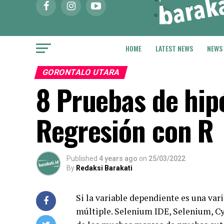
HOME
LATEST NEWS
NEWS
GORONTALO UTARA
8 Pruebas de hipó
Regresión con R
Published
4 years ago
on
25/03/2022
By
Redaksi Barakati
Si la variable dependiente es una var
múltiple. Selenium IDE, Selenium, Cy