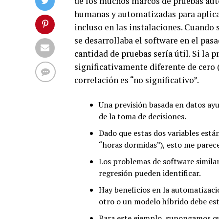
de los muchos marcos de pruebas aut
humanas y automatizadas para aplicac
incluso en las instalaciones. Cuando 
se desarrollaba el software en el pas
cantidad de pruebas sería útil. Si la 
significativamente diferente de cero 
correlación es “no significativo”.
Una previsión basada en datos ayud
de la toma de decisiones.
Dado que estas dos variables est
“horas dormidas”), esto me parec
Los problemas de software similar
regresión pueden identificar.
Hay beneficios en la automatizació
otro o un modelo híbrido debe est
Para este ejemplo, supongamos qu