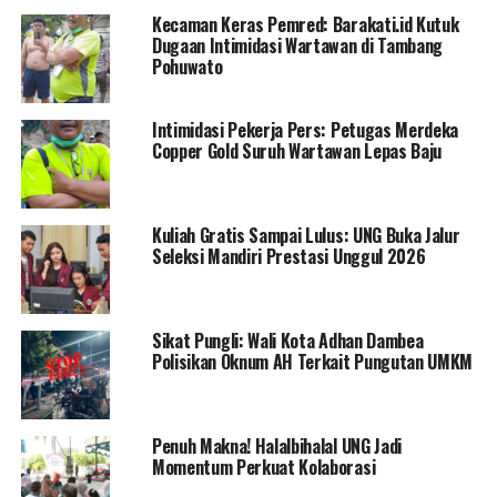
kepolisian. Petugas yang mendatangi lokasi menemukan
Kecaman Keras Pemred: Barakati.id Kutuk
sejumlah karyawan proyek telah mengamankan galon
Dugaan Intimidasi Wartawan di Tambang
kosong dan beberapa kendaraan yang diduga kuat
Pohuwato
digunakan para pelaku untuk melancarkan aksinya.
Intimidasi Pekerja Pers: Petugas Merdeka
Barang bukti yang diamankan di lokasi kejadian antara
Copper Gold Suruh Wartawan Lepas Baju
lain:
15 galon ukuran 35 liter
3 galon ukuran 10 liter
Kuliah Gratis Sampai Lulus: UNG Buka Jalur
5 unit sepeda motor berbagai jenis
Seleksi Mandiri Prestasi Unggul 2026
Seluruh barang bukti telah diamankan pihak kepolisian
untuk kepentingan penyelidikan lebih lanjut. Sementara
Sikat Pungli: Wali Kota Adhan Dambea
itu, laporan resmi dari pihak perusahaan sudah diterima
Polisikan Oknum AH Terkait Pungutan UMKM
aparat penegak hukum dan saat ini tengah ditangani
sesuai prosedur yang berlaku.
Penelusuran terhadap para pelaku terus dilakukan
Penuh Makna! Halalbihalal UNG Jadi
Momentum Perkuat Kolaborasi
untuk mengungkap kemungkinan keterlibatan jaringan