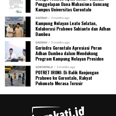
Penggelapan Dana Mahasiswa Guncang
berwajib apabila menemukan indikasi kegiatan PETI di
Kampus Universitas Gorontalo
wilayahnya.
DAERAH
3 months ago
Kampung Nelayan Leato Selatan,
Kolaborasi Prabowo Subianto dan Adhan
Dambea
DAERAH
3 months ago
Gerindra Gorontalo Apresiasi Peran
Adhan Dambea dalam Mendukung
Program Kampung Nelayan Presiden
GORONTALO
3 months ago
POTRET IRONI: Di Balik Kunjungan
Prabowo ke Gorontalo, Rakyat
Pohuwato Merasa Terusir