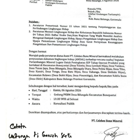
PUSAT PERKANTORAN KECAMATAN
TERBARU
TINDAK KRIMINAL
UP NEXT
Polemik GHM: Mengapa Jalan Kota Gorontalo Dilarang
Dipakai?
DON'T MISS
Polemik Semakin Panas! Komisi IV DPRD Provinsi
Gorontalo Akan Panggil Kadispora