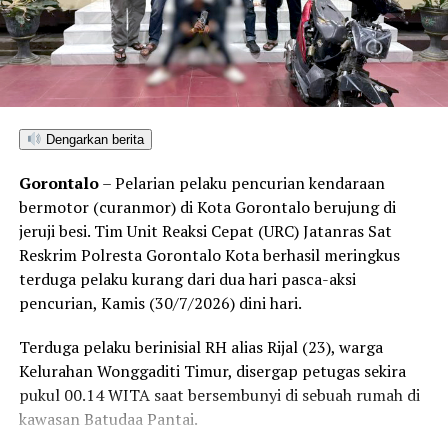
rangkaian kegiatan maupun forum dialog yang
bertujuan membuka jalan bagi industri pertambangan di
tanah kelahiran mereka.
“Kami menolak keras kegiatan atau acara dalam bentuk
apa pun yang membahas isu pembukaan tambang oleh
Dengarkan berita
pihak perusahaan mana pun di wilayah Kecamatan
Bonepantai,” tegas Rahmat Husain.
Gorontalo
– Pelarian pelaku pencurian kendaraan
bermotor (curanmor) di Kota Gorontalo berujung di
Penolakan masif yang konsisten disuarakan warga
jeruji besi. Tim Unit Reaksi Cepat (URC) Jatanras Sat
pesisir ini berlandaskan kekhawatiran atas dampak
Reskrim Polresta Gorontalo Kota berhasil meringkus
kerusakan lingkungan. Kehadiran industri ekstraktif di
terduga pelaku kurang dari dua hari pasca-aksi
wilayah Bonepantai, Bulawa, dan Kabila Bone dinilai
pencurian, Kamis (30/7/2026) dini hari.
berpotensi merusak ekosistem pesisir serta perairan
Teluk Tomini, menghancurkan daerah resapan air, dan
Terduga pelaku berinisial RH alias Rijal (23), warga
mengancam ruang hidup nelayan serta petani lokal.
Kelurahan Wonggaditi Timur, disergap petugas sekira
pukul 00.14 WITA saat bersembunyi di sebuah rumah di
Rencana konsultasi publik PT CBM diprediksi bakal
kawasan Batudaa Pantai.
mendapat perlawanan ketat dari koalisi masyarakat sipil
dan warga lintas desa yang bersiap menghadang