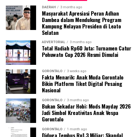
berkelanjutan,” tegas IPTU Renly.
DAERAH
3 months ago
Masyarakat Apresiasi Peran Adhan
Dambea dalam Mendukung Program
Saat ini seluruh barang bukti beserta kedua terduga
Kampung Nelayan Presiden di Leato
pelaku telah digelandang ke Mapolres Pohuwato guna
Selatan
menjalani pemeriksaan intensif. Penyidik Satreskrim
masih melengkapi administrasi penyidikan (mindik) dan
ADVERTORIAL
3 months ago
Total Hadiah Rp60 Juta: Turnamen Catur
menginterogasi sejumlah saksi untuk membongkar
Pohuwato Cup 2026 Resmi Dimulai
jaringan penambangan ilegal tersebut secara
menyeluruh.
GORONTALO
3 weeks ago
Fakta Menarik: Anak Muda Gorontalo
“Kami mengapresiasi keberanian warga yang
Bikin Platform Tiket Digital Pesaing
melaporkan aktivitas ilegal ini. Partisipasi aktif
Nasional
masyarakat sangat krusial dalam menjaga kondusivitas
keamanan serta kelestarian ekosistem lingkungan di
GORONTALO
3 months ago
Bukan Sekadar Hobi: Mods Mayday 2026
Kabupaten Pohuwato,” tambah IPTU Renly.
Jadi Simbol Kreativitas Anak Vespa
Gorontalo
Polres Pohuwato mengimbau seluruh elemen
masyarakat agar tidak tergiur terlibat dalam aktivitas
GORONTALO
1 month ago
Diduga Tembus Rp1,3 Miliar: Skandal
pertambangan ilegal dan segera melapor ke pihak