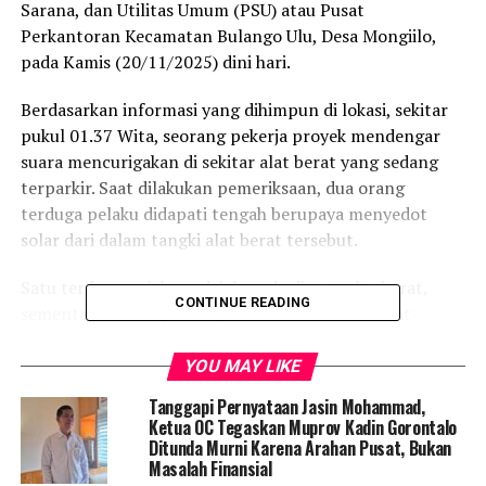
Sarana, dan Utilitas Umum (PSU) atau Pusat
Perkantoran Kecamatan Bulango Ulu, Desa Mongiilo,
pada Kamis (20/11/2025) dini hari.
Berdasarkan informasi yang dihimpun di lokasi, sekitar
pukul 01.37 Wita, seorang pekerja proyek mendengar
suara mencurigakan di sekitar alat berat yang sedang
terparkir. Saat dilakukan pemeriksaan, dua orang
terduga pelaku didapati tengah berupaya menyedot
solar dari dalam tangki alat berat tersebut.
Satu terduga pelaku sudah berada di atas alat berat,
CONTINUE READING
sementara seorang lainnya berada di bawah dekat
tangki. Menyadari adanya aksi ilegal tersebut, para
pekerja proyek langsung berusaha melakukan
YOU MAY LIKE
pengejaran. Namun, kedua pelaku berhasil melarikan diri
Tanggapi Pernyataan Jasin Mohammad,
dan meninggalkan lokasi kejadian.
Ketua OC Tegaskan Muprov Kadin Gorontalo
Ditunda Murni Karena Arahan Pusat, Bukan
Informasi itu kemudian diteruskan kepada pihak
Masalah Finansial