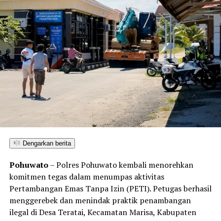
membuat laporan resmi di SPKT Polresta Gorontalo
Kota.
Menindaklanjuti laporan korban, Tim URC Jatanras
bergerak cepat melakukan penyelidikan hingga berhasil
mendeteksi keberadaan pelaku dan melakukan
penangkapan tanpa perlawanan. Saat ini pelaku beserta
barang bukti telah diamankan di Mako Polresta
Gorontalo Kota guna menjalani proses hukum lebih
lanjut.
Dengarkan berita
Pohuwato
– Polres Pohuwato kembali menorehkan
komitmen tegas dalam menumpas aktivitas
Pertambangan Emas Tanpa Izin (PETI). Petugas berhasil
menggerebek dan menindak praktik penambangan
ilegal di Desa Teratai, Kecamatan Marisa, Kabupaten