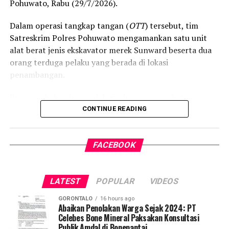
Pohuwato, Rabu (29/7/2026).
Dalam operasi tangkap tangan (
OTT
) tersebut, tim
Satreskrim Polres Pohuwato mengamankan satu unit
alat berat jenis ekskavator merek Sunward beserta dua
orang terduga pelaku yang berada di lokasi
penambangan.
Penggerebekan berawal dari aduan masyarakat yang
resah terhadap maraknya aktivitas PETI di wilayah
CONTINUE READING
tersebut. Menindaklanjuti laporan itu, Tim Satreskrim
Polres Pohuwato yang dipimpin langsung oleh Kasat
FACEBOOK
Reskrim IPTU Renly H. Turangan, S.H. bergerak cepat
menyisir lokasi dan mendapati ekskavator tengah
beroperasi menyedot material tambang secara ilegal.
LATEST
POPULAR
VIDEOS
Selain alat berat, petugas menyita sederet barang bukti
GORONTALO
16 hours ago
operasional tambang ilegal, di antaranya mesin alkon,
Abaikan Penolakan Warga Sejak 2024: PT
Celebes Bone Mineral Paksakan Konsultasi
karpet penyaring emas, pipa sambungan, selang
Publik Amdal di Bonepantai