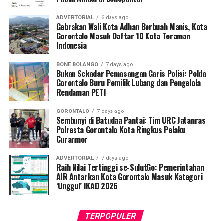
gabang, linggis, ember berisi sampel material tanah,
serta dua unit radio komunikasi (
handy talky
/HT).
ADVERTORIAL
6 days ago
Gebrakan Wali Kota Adhan Berbuah Manis, Kota
Polisi turut mengamankan dua pria berinisial KR, yang
Gorontalo Masuk Daftar 10 Kota Teraman
Indonesia
bertindak sebagai operator ekskavator, serta FM, yang
diduga kuat berperan sebagai pemodal sekaligus pemilik
BONE BOLANGO
7 days ago
alat berat tersebut.
Bukan Sekadar Pemasangan Garis Polisi: Polda
Gorontalo Buru Pemilik Lubang dan Pengelola
Kapolres Pohuwato AKBP H. Busroni, S.I.K., M.H.
Rendaman PETI
melalui Kasat Reskrim IPTU Renly H. Turangan, S.H.
GORONTALO
7 days ago
menegaskan bahwa operasi penindakan ini merupakan
Sembunyi di Batudaa Pantai: Tim URC Jatanras
bukti nyata komitmen kepolisian dalam menegakkan
Polresta Gorontalo Kota Ringkus Pelaku
Curanmor
hukum tanpa pandang bulu terhadap segala bentuk
perusakan lingkungan.
ADVERTORIAL
7 days ago
Raih Nilai Tertinggi se-SulutGo: Pemerintahan
“Kami tidak akan mentoleransi aktivitas pertambangan
AIR Antarkan Kota Gorontalo Masuk Kategori
tanpa izin di wilayah Pohuwato. Siapa pun yang terbukti
‘Unggul’ IKAD 2026
melanggar hukum akan kami tindak tegas dan proses
sesuai ketentuan yang berlaku. Komitmen kami jelas,
TERPOPULER
penegakan hukum terhadap PETI dilakukan secara