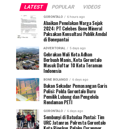
LATEST
POPULAR
VIDEOS
GORONTALO
6 hours ago
Abaikan Penolakan Warga Sejak
2024: PT Celebes Bone Mineral
Paksakan Konsultasi Publik Amdal
di Bonepantai
ADVERTORIAL
5 days ago
Gebrakan Wali Kota Adhan
Berbuah Manis, Kota Gorontalo
Masuk Daftar 10 Kota Teraman
Indonesia
BONE BOLANGO
6 days ago
Bukan Sekadar Pemasangan Garis
Polisi: Polda Gorontalo Buru
Pemilik Lubang dan Pengelola
Rendaman PETI
GORONTALO
6 days ago
Sembunyi di Batudaa Pantai: Tim
URC Jatanras Polresta Gorontalo
Kota Ringkus Pelaku Curanmor