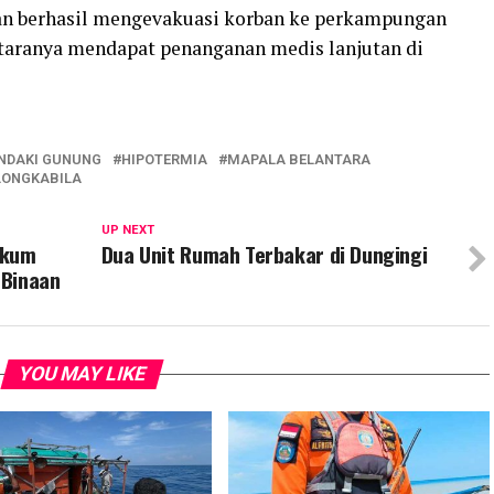
an berhasil mengevakuasi korban ke perkampungan
taranya mendapat penanganan medis lanjutan di
ENDAKI GUNUNG
HIPOTERMIA
MAPALA BELANTARA
LONGKABILA
UP NEXT
ukum
Dua Unit Rumah Terbakar di Dungingi
 Binaan
YOU MAY LIKE