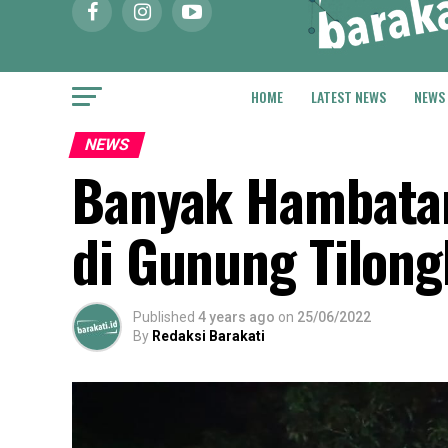
HOME
LATEST NEWS
NEWS
NEWS
Banyak Hambatan
di Gunung Tilong
Published
4 years ago
on
25/06/2022
By
Redaksi Barakati