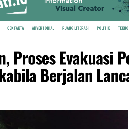
CEK FAKTA
ADVERTORIAL
RUANG LITERASI
POLITIK
TEKNO
, Proses Evakuasi P
kabila Berjalan Lanc