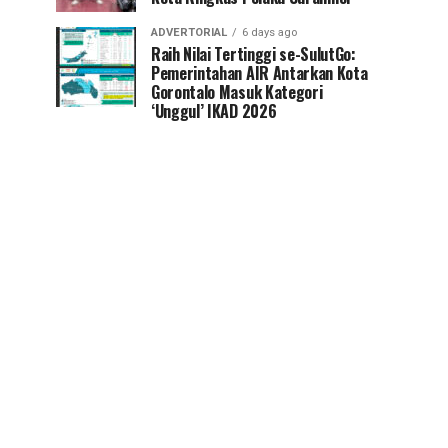
ADVERTORIAL
6 days ago
Raih Nilai Tertinggi se-SulutGo:
Pemerintahan AIR Antarkan Kota
Gorontalo Masuk Kategori
‘Unggul’ IKAD 2026