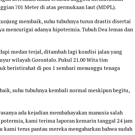
nggian 701 Meter di atas permukaan laut (MDPL).
kunjung membaik, suhu tubuhnya turun drastis disertai
a mencurigai adanya hipotermia. Tubuh Dea lemas dan
i medan terjal, ditambah lagi kondisi jalan yang
uyur wilayah Gorontalo. Pukul 21.00 Wita tim
k beristirahat di pos 1 sembari menunggu tenaga
baik, suhu tubuhnya kembali normal meskipun begitu,
wasanya ada kejadian membahayakan manusia salah
ipotermia, kami terima laporan kemarin tanggal 24 jam
 itu kami terus pantau mereka mengabarkan bahwa sudah