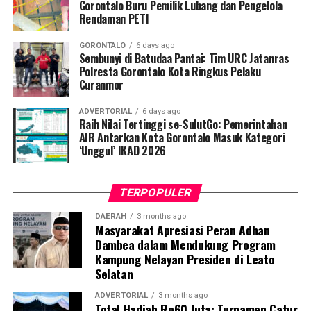
Penyuluhan difokuskan pada pemahaman mekanisme
Gorontalo Buru Pemilik Lubang dan Pengelola
Rendaman PETI
penularan, pengenalan gejala awal, pentingnya
pemeriksaan Dahak/TCM, kepatuhan minum obat
GORONTALO
6 days ago
hingga tuntas, serta pengikisan stigma negatif terhadap
Sembunyi di Batudaa Pantai: Tim URC Jatanras
penyintas TBC di lingkungan warga.
Polresta Gorontalo Kota Ringkus Pelaku
Curanmor
“Literasi kesehatan warga adalah fondasi utama dalam
ADVERTORIAL
6 days ago
memutus rantai penularan TBC. Kami berupaya
Raih Nilai Tertinggi se-SulutGo: Pemerintahan
menyampaikan edukasi yang persuasif dan mudah
AIR Antarkan Kota Gorontalo Masuk Kategori
‘Unggul’ IKAD 2026
dipahami agar warga tidak ragu melakukan pemeriksaan
apabila mengalami gejala batuk berkepanjangan,”
terang Taufik.
TERPOPULER
Selain skrining TBC, mahasiswa turut mendampingi
DAERAH
3 months ago
Masyarakat Apresiasi Peran Adhan
nakes Puskesmas Talaga Jaya dalam memberikan
Dambea dalam Mendukung Program
pelayanan Cek Kesehatan Gratis (CKG), meliputi
Kampung Nelayan Presiden di Leato
pengukuran tekanan darah, cek kadar gula darah, dan
Selatan
penapisan faktor risiko penyakit tidak menular (PTM)
sebagai upaya promotif-preventif.
ADVERTORIAL
3 months ago
Total Hadiah Rp60 Juta: Turnamen Catur