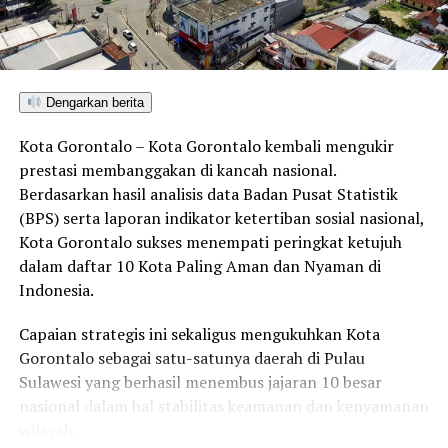
EDUART WOLOK
HARI PENDIDIKAN NASIONAL
INOVASI PERGURUAN TINGGI
KAMPUS BERDAMPAK
KARAKTER MAHASISWA
MRPTNI
MUTU PENDIDIKAN TINGGI
PENDIDIKAN ADAPTIF
REKTOR UNG HARDIKNAS 2026
REKTORAT UNG
SIVITAS AKADEMIKA UNG
TRANSFORMASI PENDIDIKAN
Dengarkan berita
UNIVERSITAS NEGERI GORONTALO
UPACARA HARDIKNAS UNG
Kota Gorontalo – Kota Gorontalo kembali mengukir
UP NEXT
prestasi membanggakan di kancah nasional.
Lepas Landas 9 Mei: Jadwal Keberangkatan 12 ASN Calon
Jemaah Haji Kabupaten Pohuwato
Berdasarkan hasil analisis data Badan Pusat Statistik
(BPS) serta laporan indikator ketertiban sosial nasional,
DON'T MISS
Kota Gorontalo sukses menempati peringkat ketujuh
Soroti Angka Putus Sekolah! Kadisdik Pohuwato
dalam daftar 10 Kota Paling Aman dan Nyaman di
Gaungkan Program ‘Ayo Kembali ke Sekolah’
Indonesia.
Capaian strategis ini sekaligus mengukuhkan Kota
Gorontalo sebagai satu-satunya daerah di Pulau
Sulawesi yang berhasil menembus jajaran 10 besar
nasional dalam hal stabilitas keamanan dan kenyamanan
wilayah.