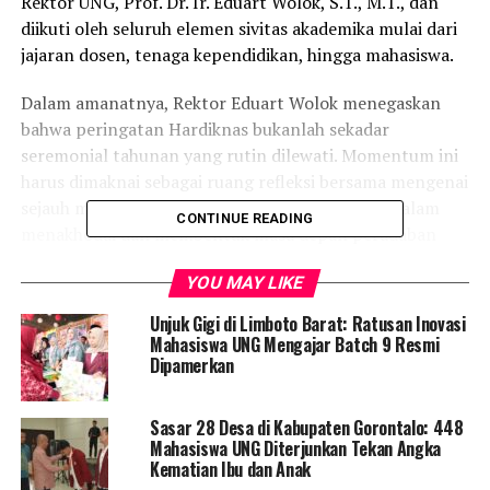
Rektor UNG, Prof. Dr. Ir. Eduart Wolok, S.T., M.T., dan
diikuti oleh seluruh elemen sivitas akademika mulai dari
jajaran dosen, tenaga kependidikan, hingga mahasiswa.
Dalam amanatnya, Rektor Eduart Wolok menegaskan
bahwa peringatan Hardiknas bukanlah sekadar
seremonial tahunan yang rutin dilewati. Momentum ini
harus dimaknai sebagai ruang refleksi bersama mengenai
sejauh mana peran strategis pendidikan tinggi dalam
CONTINUE READING
menakhodai dan membentuk masa depan peradaban
bangsa.
YOU MAY LIKE
“Pendidikan adalah jawaban paling mendasar dan paling
Unjuk Gigi di Limboto Barat: Ratusan Inovasi
strategis bagi kemajuan suatu bangsa. Institusi
Mahasiswa UNG Mengajar Batch 9 Resmi
pendidikan bukan sekadar tempat mentransfer ilmu,
Dipamerkan
melainkan jantung peradaban—tempat di mana akal,
karakter, dan masa depan generasi penerus dibentuk,”
Sasar 28 Desa di Kabupaten Gorontalo: 448
ujar Eduart dengan tegas.
Mahasiswa UNG Diterjunkan Tekan Angka
Kematian Ibu dan Anak
Menurut Eduart, penguasaan sektor pendidikan