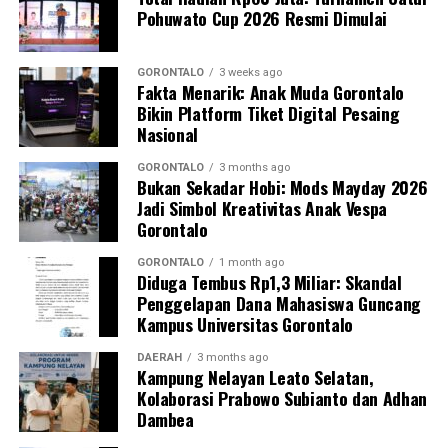
Pohuwato Cup 2026 Resmi Dimulai
Perwakilan DPL KKN-PK, Dr. dr. Vivien Novarina A.
Kasim, M.Kes., menegaskan bahwa keterlibatan
mahasiswa merupakan bentuk perwujudan Tri Dharma
GORONTALO
3 weeks ago
Fakta Menarik: Anak Muda Gorontalo
Perguruan Tinggi dalam mengawal transformasi
Bikin Platform Tiket Digital Pesaing
layanan kesehatan primer.
Nasional
“Kehadiran mahasiswa mempercepat jangkauan skema
GORONTALO
3 months ago
Bukan Sekadar Hobi: Mods Mayday 2026
active case finding
TBC yang dicanangkan pemerintah.
Jadi Simbol Kreativitas Anak Vespa
Sinergi multisektor antara perguruan tinggi, dinas
Gorontalo
kesehatan, puskesmas, dan pemerintah desa seperti
inilah yang menjadi kunci sukses pembentukan
GORONTALO
1 month ago
Diduga Tembus Rp1,3 Miliar: Skandal
masyarakat sadar sehat,” jelas Dr. Vivien.
Penggelapan Dana Mahasiswa Guncang
Kampus Universitas Gorontalo
Masyarakat Desa Luwoo menyambut antusias agenda
terpadu ini. Ratusan warga memanfaatkan layanan
DAERAH
3 months ago
Kampung Nelayan Leato Selatan,
pemeriksaan kesehatan gratis sekaligus berkonsultasi
Kolaborasi Prabowo Subianto dan Adhan
mengenai pola hidup bersih dan sehat (PHBS)
Dambea
pencegahan tuberkulosis.