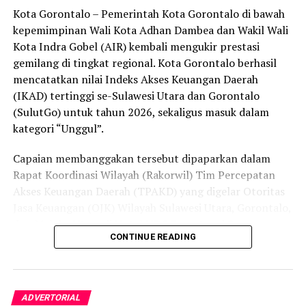
Kota Gorontalo – Pemerintah Kota Gorontalo di bawah
secara menyeluruh, tidak hanya menyasar pengecer
kepemimpinan Wali Kota Adhan Dambea dan Wakil Wali
skala kecil tetapi juga distributor dan toko-toko besar
Kota Indra Gobel (AIR) kembali mengukir prestasi
yang melanggar aturan.
gemilang di tingkat regional. Kota Gorontalo berhasil
Dalam daftar pemeringkatan nasional tersebut, Kota
mencatatkan nilai Indeks Akses Keuangan Daerah
Denpasar menempati posisi puncak dengan tingkat rasa
(IKAD) tertinggi se-Sulawesi Utara dan Gorontalo
aman masyarakat melebihi 81 persen, disusul oleh Kota
(SulutGo) untuk tahun 2026, sekaligus masuk dalam
Yogyakarta, Surakarta, Semarang, Magelang, dan
kategori “Unggul”.
Salatiga.
Capaian membanggakan tersebut dipaparkan dalam
Kota Gorontalo yang berada di urutan ketujuh berhasil
Rapat Koordinasi Wilayah (Rakorwil) Tim Percepatan
mengungguli sejumlah kota berkembang lainnya di
Akses Keuangan Daerah (TPAKD) yang digelar Otoritas
Indonesia, seperti Batam, Tanjung Pinang, dan
Jasa Keuangan (OJK) Wilayah Sulawesi Utara, Gorontalo,
Singkawang. Capaian ini menjadi bukti konkret bahwa
dan Maluku Utara di Hotel NDC Resort and Spa,
CONTINUE READING
Kota Gorontalo terus bertransformasi menjadi daerah
Manado, Sulawesi Utara, Rabu (29/7/2026).
yang aman, nyaman, dan ramah bagi semua.
Delegasi Pemkot Gorontalo dipimpin langsung oleh
Wakil Wali Kota Gorontalo Indra Gobel, didampingi
ADVERTORIAL
Kepala Badan Pendapatan Daerah (Bapenda) Zamronie