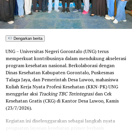
ditetapkan dan mengantarkan Kota Gorontalo menjadi
satu-satunya daerah di wilayah tersebut yang
menembus kategori “Unggul”. Sementara kabupaten lain
di Gorontalo masih berada pada kategori “Berkembang”
hingga menuju “Unggul”.
Dengarkan berita
“Alhamdulillah, nilai IKAD Kota Gorontalo tercatat yang
UNG – Universitas Negeri Gorontalo (UNG) terus
tertinggi di kawasan SulutGo sebagaimana dipaparkan
memperkuat kontribusinya dalam mendukung akselerasi
dalam Rakorwil TPAKD,” ungkap Wawali Indra Gobel
program kesehatan nasional. Berkolaborasi dengan
usai kegiatan.
Dinas Kesehatan Kabupaten Gorontalo, Puskesmas
Talaga Jaya, dan Pemerintah Desa Luwoo, mahasiswa
Indra menambahkan, skor IKAD ini membuktikan bahwa
Kuliah Kerja Nyata Profesi Kesehatan (KKN-PK) UNG
tingkat keterjangkauan, pemanfaatan, serta inklusivitas
menggelar aksi
Tracking TBC Terintegrasi
dan Cek
layanan keuangan bagi masyarakat di Kota Gorontalo
Kesehatan Gratis (CKG) di Kantor Desa Luwoo, Kamis
berada di posisi terdepan.
(23/7/2026).
Predikat “Unggul” yang diraih Pemerintahan AIR
Kegiatan ini diselenggarakan sebagai langkah nyata
menjadi indikator kuat atas keberhasilan pemerintah
penguatan layanan kesehatan primer berbasis
daerah dalam mendorong masyarakat agar makin