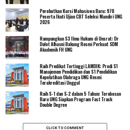
merupakan kunci utama dalam membuka gerbang masa
Perebutkan Kursi Mahasiswa Baru: 970
depan yang lebih inklusif. Oleh karena itu, spirit
Peserta Ikuti Ujian CBT Seleksi Mandiri UNG
Hardiknas sudah sepatutnya bertransformasi menjadi
2026
bahan bakar bagi seluruh sivitas akademika UNG untuk
konsisten menelurkan karya, memacu inovasi, dan
Rampungkan S3 Ilmu Hukum di Unsrat: Dr
memperluas pengabdian demi kemajuan ibu pertiwi.
Dolot Alhasni Bakung Resmi Perkuat SDM
Akademik FH UNG
Pada kesempatan tersebut, Ketua Majelis Rektor
Perguruan Tinggi Negeri Indonesia (MRPTNI) ini juga
Raih Predikat Tertinggi LAMDIK: Prodi S1
mengajak seluruh elemen kampus untuk mempererat
Manajemen Pendidikan dan S1 Pendidikan
sinergi lintas sektor guna menghadirkan sistem
Kepelatihan Olahraga UNG Resmi
instruksional yang lebih berkualitas, relevan, serta
Terakreditasi Unggul
adaptif terhadap disrupsi zaman.
Raih S-1 dan S-2 dalam 5 Tahun: Terobosan
Baru UNG Siapkan Program Fast Track
“Mari kita jadikan Hari Pendidikan Nasional ini sebagai
Double Degree
titik tolak untuk memperkuat komitmen kolektif dalam
membangun iklim pendidikan yang tidak hanya bermutu
tinggi, tetapi juga merata dan berpihak pada masa
CLICK TO COMMENT
depan,” tambahnya.