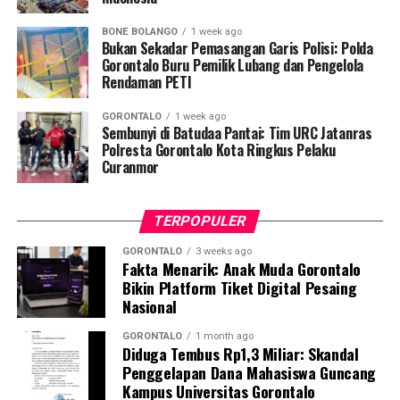
pemeriksaan Dahak/TCM, kepatuhan minum obat
BONE BOLANGO
1 week ago
hingga tuntas, serta pengikisan stigma negatif terhadap
Bukan Sekadar Pemasangan Garis Polisi: Polda
penyintas TBC di lingkungan warga.
Gorontalo Buru Pemilik Lubang dan Pengelola
Rendaman PETI
“Literasi kesehatan warga adalah fondasi utama dalam
GORONTALO
1 week ago
memutus rantai penularan TBC. Kami berupaya
Sembunyi di Batudaa Pantai: Tim URC Jatanras
menyampaikan edukasi yang persuasif dan mudah
Polresta Gorontalo Kota Ringkus Pelaku
Curanmor
dipahami agar warga tidak ragu melakukan pemeriksaan
apabila mengalami gejala batuk berkepanjangan,”
terang Taufik.
TERPOPULER
Selain skrining TBC, mahasiswa turut mendampingi
GORONTALO
3 weeks ago
Fakta Menarik: Anak Muda Gorontalo
nakes Puskesmas Talaga Jaya dalam memberikan
Bikin Platform Tiket Digital Pesaing
pelayanan Cek Kesehatan Gratis (CKG), meliputi
Nasional
pengukuran tekanan darah, cek kadar gula darah, dan
penapisan faktor risiko penyakit tidak menular (PTM)
GORONTALO
1 month ago
Diduga Tembus Rp1,3 Miliar: Skandal
sebagai upaya promotif-preventif.
Penggelapan Dana Mahasiswa Guncang
Kampus Universitas Gorontalo
Perwakilan DPL KKN-PK, Dr. dr. Vivien Novarina A.