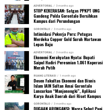
Kasim, M.Kes., menegaskan bahwa keterlibatan
ADVERTORIAL
3 months ago
STOP KEKERASAN: Satgas PPKPT UNG
mahasiswa merupakan bentuk perwujudan Tri Dharma
Gandeng Polda Gorontalo Bersihkan
Perguruan Tinggi dalam mengawal transformasi
Kampus dari Perundungan
layanan kesehatan primer.
GORONTALO
3 months ago
“Kehadiran mahasiswa mempercepat jangkauan skema
Intimidasi Pekerja Pers: Petugas
Merdeka Copper Gold Suruh Wartawan
active case finding
TBC yang dicanangkan pemerintah.
Lepas Baju
Sinergi multisektor antara perguruan tinggi, dinas
kesehatan, puskesmas, dan pemerintah desa seperti
ADVERTORIAL
3 months ago
Ekonomi Kerakyatan Nyata: Bupati
inilah yang menjadi kunci sukses pembentukan
Saipul Hadiri Peresmian 1.061 Koperasi
masyarakat sadar sehat,” jelas Dr. Vivien.
Merah Putih
Masyarakat Desa Luwoo menyambut antusias agenda
RUANG LITERASI
1 month ago
terpadu ini. Ratusan warga memanfaatkan layanan
Dosen Fakultas Ekonomi dan Bisnis
Islam IAIN Sultan Amai Gorontalo
pemeriksaan kesehatan gratis sekaligus berkonsultasi
Luncurkan “Manjonongki”, Aplikasi
mengenai pola hidup bersih dan sehat (PHBS)
Karya Anak Daerah dari Riset Kampus
pencegahan tuberkulosis.
GORONTALO
3 months ago
DUGAAN ARONGANSI: Warga Sebut Pani