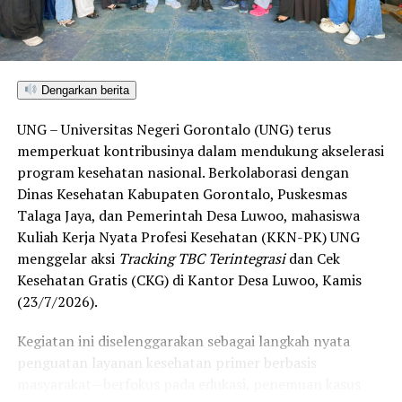
satu-satunya daerah di wilayah tersebut yang
menembus kategori “Unggul”. Sementara kabupaten lain
di Gorontalo masih berada pada kategori “Berkembang”
hingga menuju “Unggul”.
Dengarkan berita
“Alhamdulillah, nilai IKAD Kota Gorontalo tercatat yang
UNG – Universitas Negeri Gorontalo (UNG) terus
tertinggi di kawasan SulutGo sebagaimana dipaparkan
memperkuat kontribusinya dalam mendukung akselerasi
dalam Rakorwil TPAKD,” ungkap Wawali Indra Gobel
program kesehatan nasional. Berkolaborasi dengan
usai kegiatan.
Dinas Kesehatan Kabupaten Gorontalo, Puskesmas
Talaga Jaya, dan Pemerintah Desa Luwoo, mahasiswa
Indra menambahkan, skor IKAD ini membuktikan bahwa
Kuliah Kerja Nyata Profesi Kesehatan (KKN-PK) UNG
tingkat keterjangkauan, pemanfaatan, serta inklusivitas
menggelar aksi
Tracking TBC Terintegrasi
dan Cek
layanan keuangan bagi masyarakat di Kota Gorontalo
Kesehatan Gratis (CKG) di Kantor Desa Luwoo, Kamis
berada di posisi terdepan.
(23/7/2026).
Predikat “Unggul” yang diraih Pemerintahan AIR
Kegiatan ini diselenggarakan sebagai langkah nyata
menjadi indikator kuat atas keberhasilan pemerintah
penguatan layanan kesehatan primer berbasis
daerah dalam mendorong masyarakat agar makin
masyarakat—berfokus pada edukasi, penemuan kasus
mudah, merata, dan aman dalam mengakses berbagai