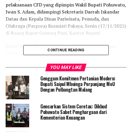
pelaksanaan CFD yang dipimpin Wakil Bupati Pohuwato,
Iwan S. Adam, didampingi Sekretaris Daerah Iskandar
Datau dan Kepala Dinas Pariwisata, Pemuda, dan
Olahraga (Parpora) Rusmiati Pakaya, Senin (17/11/2025)
di Ruang Rapat Gunung Pani, Kantor Bupati.
Rapat turut dihadiri oleh unsur Dinas Perhubungan,
CONTINUE READING
Dinas Lingkungan Hidup, Dinas Pendidikan dan
Kebudayaan, Satpol PP, Dinas Kominfo dan Statistik,
Dinas Kesehatan, Dinas Perindustrian, Perdagangan,
YOU MAY LIKE
Koperasi, dan UKM, serta Bagian Umum Setda
Genggam Komitmen Pertanian Modern:
Pohuwato. Setiap instansi diberi peran dan tanggung
Bupati Saipul Mbuinga Perpanjang MoU
jawab masing-masing untuk menyukseskan kegiatan
Dengan Polbangtan Malang
tersebut.
Gencarkan Sistem Coretax: Dikbud
Dalam rapat disepakati bahwa lokasi CFD akan berpusat
Pohuwato Sabet Penghargaan dari
di Bundaran Burung Maleo dengan pemanfaatan empat
Kementerian Keuangan
arah ruas jalan utama di kawasan tersebut. Adapun
pelaksanaan kegiatan dijadwalkan pada Ahad, 23