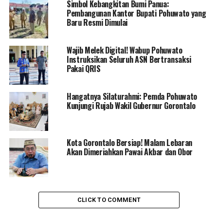
Simbol Kebangkitan Bumi Panua:
November 2025, mulai pukul 06.00 hingga 09.00 WITA.
Pembangunan Kantor Bupati Pohuwato yang
Baru Resmi Dimulai
“Masing-masing OPD yang terlibat diharapkan dapat
melaksanakan tugas sesuai tupoksi guna mendukung
Wajib Melek Digital! Wabup Pohuwato
kesuksesan kegiatan ini,” ujar Wakil Bupati Iwan Adam.
Instruksikan Seluruh ASN Bertransaksi
Pakai QRIS
Ia menegaskan, dukungan semua pihak sangat
dibutuhkan agar pelaksanaan CFD berjalan sukses,
Hangatnya Silaturahmi: Pemda Pohuwato
terutama kehadiran ASN dan PPPK dari seluruh OPD
Kunjungi Rujab Wakil Gubernur Gorontalo
serta pegawai kecamatan terdekat.
“Kalau bukan kita yang memulai, siapa lagi. Melalui
rapat ini kami mengajak seluruh OPD, pegawai
Kota Gorontalo Bersiap! Malam Lebaran
Akan Dimeriahkan Pawai Akbar dan Obor
kecamatan, para kepala desa, dan masyarakat untuk
bersama-sama memeriahkan kegiatan di Bundaran
Burung Maleo,” tutur Iwan Adam.
Lebih lanjut, ia menjelaskan bahwa pemerintah daerah
CLICK TO COMMENT
mendukung penuh pelaksanaan CFD agar setiap akhir