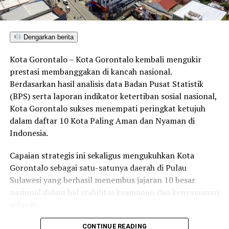
Rusmiati juga mengajak pelaku UMKM lokal agar turut
berpartisipasi memeriahkan CFD dengan membuka stan
dagang sebagai sarana menggeliatkan ekonomi
masyarakat.
Dengarkan berita
Selain itu, mantan Kepala Dinas Lingkungan Hidup itu
Kota Gorontalo – Kota Gorontalo kembali mengukir
mengimbau seluruh peserta CFD agar menjaga
prestasi membanggakan di kancah nasional.
kebersihan lingkungan selama kegiatan berlangsung.
Berdasarkan hasil analisis data Badan Pusat Statistik
(BPS) serta laporan indikator ketertiban sosial nasional,
“Selama berada di lokasi CFD, kiranya semua pihak dapat
Kota Gorontalo sukses menempati peringkat ketujuh
mengurangi pembuangan sampah sembarangan dengan
dalam daftar 10 Kota Paling Aman dan Nyaman di
memanfaatkan tempat sampah yang kami siapkan di
Indonesia.
sejumlah titik kegiatan,” pungkasnya.
Capaian strategis ini sekaligus mengukuhkan Kota
Gorontalo sebagai satu-satunya daerah di Pulau
Sulawesi yang berhasil menembus jajaran 10 besar
RELATED TOPICS:
ASN POHUWATO
BUNDARAN BURUNG MALEO
CAR FREE DAY
nasional dalam hal stabilitas keamanan dan kenyamanan
CFD POHUWATO
GORONTALO BARAT
HIDUP SEHAT
wilayah.
IWAN ADAM
KEGIATAN MASYARAKAT
LINGKUNGAN BERSIH
PARPORA POHUWATO
PEMERINTAH POHUWATO
PPPK POHUWATO
RUANG PUBLIK HIJAU
RUSMIATI PAKAYA
Sebagai pusat pemerintahan, pertumbuhan ekonomi,
CONTINUE READING