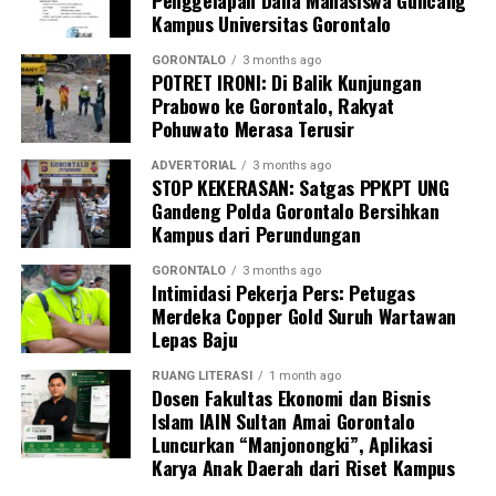
Penggelapan Dana Mahasiswa Guncang
Kampus Universitas Gorontalo
Perwakilan DPL KKN-PK, Dr. dr. Vivien Novarina A.
Kasim, M.Kes., menegaskan bahwa keterlibatan
GORONTALO
3 months ago
POTRET IRONI: Di Balik Kunjungan
mahasiswa merupakan bentuk perwujudan Tri Dharma
Prabowo ke Gorontalo, Rakyat
Perguruan Tinggi dalam mengawal transformasi
Pohuwato Merasa Terusir
layanan kesehatan primer.
ADVERTORIAL
3 months ago
“Kehadiran mahasiswa mempercepat jangkauan skema
STOP KEKERASAN: Satgas PPKPT UNG
Gandeng Polda Gorontalo Bersihkan
active case finding
TBC yang dicanangkan pemerintah.
Kampus dari Perundungan
Sinergi multisektor antara perguruan tinggi, dinas
kesehatan, puskesmas, dan pemerintah desa seperti
GORONTALO
3 months ago
Intimidasi Pekerja Pers: Petugas
inilah yang menjadi kunci sukses pembentukan
Merdeka Copper Gold Suruh Wartawan
masyarakat sadar sehat,” jelas Dr. Vivien.
Lepas Baju
Masyarakat Desa Luwoo menyambut antusias agenda
RUANG LITERASI
1 month ago
terpadu ini. Ratusan warga memanfaatkan layanan
Dosen Fakultas Ekonomi dan Bisnis
Islam IAIN Sultan Amai Gorontalo
pemeriksaan kesehatan gratis sekaligus berkonsultasi
Luncurkan “Manjonongki”, Aplikasi
mengenai pola hidup bersih dan sehat (PHBS)
Karya Anak Daerah dari Riset Kampus
pencegahan tuberkulosis.