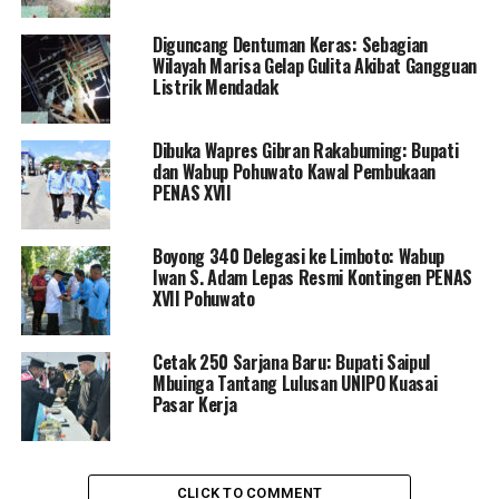
guru dan tenaga kependidikan yang berada di bawah
Diguncang Dentuman Keras: Sebagian
naungan Dikbud Pohuwato.
Wilayah Marisa Gelap Gulita Akibat Gangguan
Listrik Mendadak
Menurut Arman, postur kuantitas ASN di Bumi Panua
hampir separuhnya berstatus sebagai guru dan tenaga
Dibuka Wapres Gibran Rakabuming: Bupati
kependidikan, termasuk di dalamnya Pegawai
dan Wabup Pohuwato Kawal Pembukaan
Pemerintah dengan Perjanjian Kerja (PPPK). Angka
PENAS XVII
makro tersebut menempatkan Dikbud sebagai instansi
dengan jumlah wajib pajak orang pribadi terbesar di
Boyong 340 Delegasi ke Limboto: Wabup
lingkup Pemkab Pohuwato.
Iwan S. Adam Lepas Resmi Kontingen PENAS
XVII Pohuwato
“Sebelumnya, problem utama kami adalah banyaknya
ASN yang menunggak pelaporan SPT Tahunan.
Cetak 250 Sarjana Baru: Bupati Saipul
Faktanya, ini bukan karena mereka tidak taat pajak atau
Mbuinga Tantang Lulusan UNIPO Kuasai
tidak mau melapor, melainkan karena kendala
Pasar Kerja
keterbatasan waktu operasional mengajar. Selain itu,
banyak yang belum familiar dengan arsitektur sistem
administrasi terbaru yakni
Coretax System
,” ungkap
CLICK TO COMMENT
Arman secara transparan.