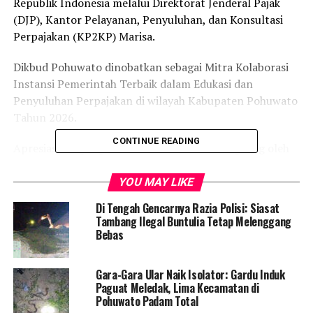
Republik Indonesia melalui Direktorat Jenderal Pajak
(DJP), Kantor Pelayanan, Penyuluhan, dan Konsultasi
Perpajakan (KP2KP) Marisa.
Dikbud Pohuwato dinobatkan sebagai Mitra Kolaborasi
Instansi Pemerintah Terbaik dalam Edukasi dan
Penyuluhan Perpajakan di wilayah Kabupaten Pohuwato
Tahun 2026.
CONTINUE READING
Apresiasi bergengsi tersebut diserahkan langsung oleh
Kepala Kantor Pelayanan Pajak (KPP) Pratama Marisa
Faisal kepada Kepala Dinas Dikbud Pohuwato Arman
YOU MAY LIKE
Mohamad di ruang kerja Kadis, Kamis (18/06/2026).
Di Tengah Gencarnya Razia Polisi: Siasat
Tambang Ilegal Buntulia Tetap Melenggang
Usai menerima penghargaan, Arman Mohamad
Bebas
menjelaskan bahwa rekognisi ini merupakan buah dari
langkah taktis jajarannya dalam melakukan
Gara-Gara Ular Naik Isolator: Gardu Induk
pendampingan masif serta asistensi pengisian Surat
Paguat Meledak, Lima Kecamatan di
Pemberitahuan (SPT) Tahunan bagi Aparatur Sipil
Pohuwato Padam Total
Negara (ASN). Intervensi ini utamanya menyasar para