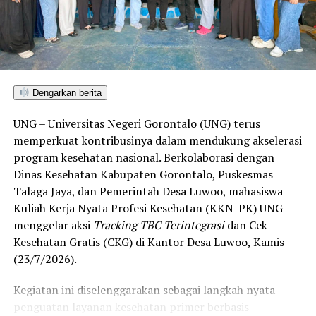
ditetapkan dan mengantarkan Kota Gorontalo menjadi
satu-satunya daerah di wilayah tersebut yang
menembus kategori “Unggul”. Sementara kabupaten lain
di Gorontalo masih berada pada kategori “Berkembang”
hingga menuju “Unggul”.
Dengarkan berita
“Alhamdulillah, nilai IKAD Kota Gorontalo tercatat yang
UNG – Universitas Negeri Gorontalo (UNG) terus
tertinggi di kawasan SulutGo sebagaimana dipaparkan
memperkuat kontribusinya dalam mendukung akselerasi
dalam Rakorwil TPAKD,” ungkap Wawali Indra Gobel
program kesehatan nasional. Berkolaborasi dengan
usai kegiatan.
Dinas Kesehatan Kabupaten Gorontalo, Puskesmas
Talaga Jaya, dan Pemerintah Desa Luwoo, mahasiswa
Indra menambahkan, skor IKAD ini membuktikan bahwa
Kuliah Kerja Nyata Profesi Kesehatan (KKN-PK) UNG
tingkat keterjangkauan, pemanfaatan, serta inklusivitas
menggelar aksi
Tracking TBC Terintegrasi
dan Cek
layanan keuangan bagi masyarakat di Kota Gorontalo
Kesehatan Gratis (CKG) di Kantor Desa Luwoo, Kamis
berada di posisi terdepan.
(23/7/2026).
Predikat “Unggul” yang diraih Pemerintahan AIR
Kegiatan ini diselenggarakan sebagai langkah nyata
menjadi indikator kuat atas keberhasilan pemerintah
penguatan layanan kesehatan primer berbasis
daerah dalam mendorong masyarakat agar makin