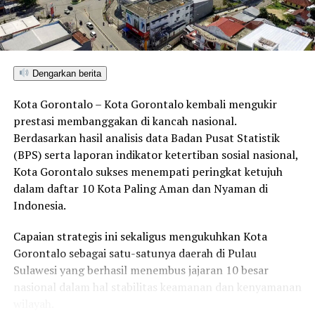
pendampingan bergulir, angka kelalaian tersebut sukses
ditekan secara dramatis.
“Hanya dalam tempo dua pekan sejak awal Februari,
Dengarkan berita
grafik kepatuhan melonjak tajam karena hampir seluruh
ASN sukses melapor. Tersisa sekitar 70 pegawai saja
Kota Gorontalo – Kota Gorontalo kembali mengukir
yang belum terproses karena kendala administratif yang
prestasi membanggakan di kancah nasional.
valid, seperti sudah memasuki masa pensiun, meninggal
Berdasarkan hasil analisis data Badan Pusat Statistik
dunia, atau sebagian kecil memang sudah melaporkan
(BPS) serta laporan indikator ketertiban sosial nasional,
secara mandiri,” rinci Kadis Dikbud.
Kota Gorontalo sukses menempati peringkat ketujuh
dalam daftar 10 Kota Paling Aman dan Nyaman di
Sementara itu, Kepala KPP Pratama Marisa Faisal
Indonesia.
menegaskan bahwa pemberian sertifikat penghargaan
ini bukan sekadar seremonial, melainkan pengakuan
Capaian strategis ini sekaligus mengukuhkan Kota
objektif atas kontribusi konkret Dikbud Pohuwato dalam
Gorontalo sebagai satu-satunya daerah di Pulau
memperluas jangkauan literasi perpajakan.
Sulawesi yang berhasil menembus jajaran 10 besar
nasional dalam hal stabilitas keamanan dan kenyamanan
“Dikbud Pohuwato telah melakukan lompatan besar
wilayah.
dengan melakukan edukasi perpajakan secara mandiri