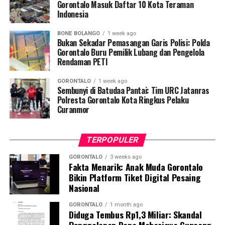
Penyuluhan difokuskan pada pemahaman mekanisme
Gorontalo Masuk Daftar 10 Kota Teraman
Indonesia
penularan, pengenalan gejala awal, pentingnya
pemeriksaan Dahak/TCM, kepatuhan minum obat
BONE BOLANGO
1 week ago
hingga tuntas, serta pengikisan stigma negatif terhadap
Bukan Sekadar Pemasangan Garis Polisi: Polda
penyintas TBC di lingkungan warga.
Gorontalo Buru Pemilik Lubang dan Pengelola
Rendaman PETI
“Literasi kesehatan warga adalah fondasi utama dalam
GORONTALO
1 week ago
memutus rantai penularan TBC. Kami berupaya
Sembunyi di Batudaa Pantai: Tim URC Jatanras
menyampaikan edukasi yang persuasif dan mudah
Polresta Gorontalo Kota Ringkus Pelaku
Curanmor
dipahami agar warga tidak ragu melakukan pemeriksaan
apabila mengalami gejala batuk berkepanjangan,”
terang Taufik.
TERPOPULER
Selain skrining TBC, mahasiswa turut mendampingi
GORONTALO
3 weeks ago
Fakta Menarik: Anak Muda Gorontalo
nakes Puskesmas Talaga Jaya dalam memberikan
Bikin Platform Tiket Digital Pesaing
pelayanan Cek Kesehatan Gratis (CKG), meliputi
Nasional
pengukuran tekanan darah, cek kadar gula darah, dan
penapisan faktor risiko penyakit tidak menular (PTM)
GORONTALO
1 month ago
Diduga Tembus Rp1,3 Miliar: Skandal
sebagai upaya promotif-preventif.