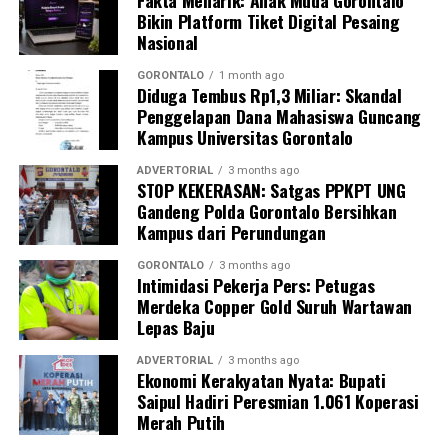
Fakta Menarik: Anak Muda Gorontalo
Guna memastikan kandungan material di dalamnya,
Bikin Platform Tiket Digital Pesaing
penyidik Subdit Gakkum Ditpolairud Polda Gorontalo
Nasional
langsung mengirimkan sampel ke Laboratorium
Forensik (Labfor) Polda Sulawesi Utara di Manado. Hasil
GORONTALO
1 month ago
Diduga Tembus Rp1,3 Miliar: Skandal
pengujian laboratorium mengonfirmasi secara
Penggelapan Dana Mahasiswa Guncang
meyakinkan bahwa butiran putih dalam 39 karung
Kampus Universitas Gorontalo
tersebut positif mengandung sianida.
ADVERTORIAL
3 months ago
STOP KEKERASAN: Satgas PPKPT UNG
Selain menyita 1,9 ton sianida, polisi turut
Gandeng Polda Gorontalo Bersihkan
mengamankan bangkai kapal “SAR.01.1824” yang telah
Kampus dari Perundungan
rusak, beserta sisa serpihan dan mesin kapal sebagai
barang bukti.
GORONTALO
3 months ago
Intimidasi Pekerja Pers: Petugas
Merdeka Copper Gold Suruh Wartawan
Hingga saat ini, pihak kepolisian tengah melakukan
Lepas Baju
penyelidikan intensif dan memburu pihak-pihak yang
bertanggung jawab atas kepemilikan serta aktivitas
ADVERTORIAL
3 months ago
Ekonomi Kerakyatan Nyata: Bupati
pengangkutan barang berbahaya tersebut. Sedikitnya
Saipul Hadiri Peresmian 1.061 Koperasi
enam orang saksi telah dimintai keterangan resmi,
Merah Putih
termasuk personel Ditpolairud yang tiba pertama di