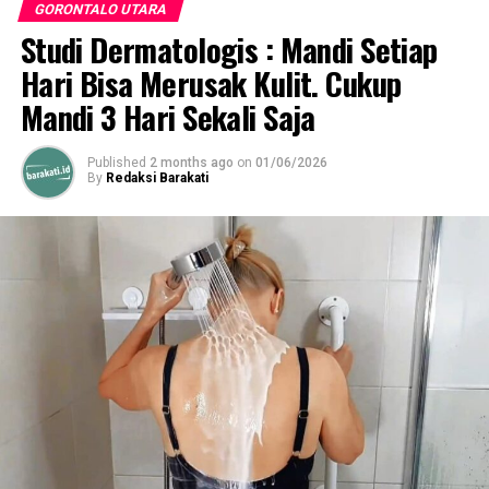
Indra Yasin: Data Penerima Bantuan Harus Valid & Tepat
GORONTALO UTARA
Sasaran
Studi Dermatologis : Mandi Setiap
Hari Bisa Merusak Kulit. Cukup
Mandi 3 Hari Sekali Saja
Published
2 months ago
on
01/06/2026
By
Redaksi Barakati