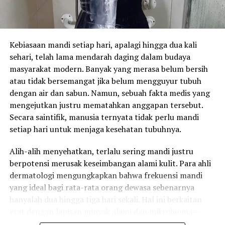
Kebiasaan mandi setiap hari, apalagi hingga dua kali
sehari, telah lama mendarah daging dalam budaya
masyarakat modern. Banyak yang merasa belum bersih
atau tidak bersemangat jika belum mengguyur tubuh
dengan air dan sabun. Namun, sebuah fakta medis yang
mengejutkan justru mematahkan anggapan tersebut.
Secara saintifik, manusia ternyata tidak perlu mandi
setiap hari untuk menjaga kesehatan tubuhnya.
Alih-alih menyehatkan, terlalu sering mandi justru
berpotensi merusak keseimbangan alami kulit. Para ahli
dermatologi mengungkapkan bahwa frekuensi mandi
yang ideal bagi rata-rata orang dewasa sebenarnya
hanyalah dua hingga tiga hari sekali. Hal ini berkaitan
erat dengan lapisan minyak alami dan mikrobioma—
populasi bakteri baik—yang hidup di permukaan kulit