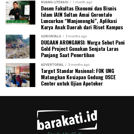
lokasi, Kepala Desa Motihelumo, warga pelapor, serta
RUANG LITERASI
1 month ago
Dosen Fakultas Ekonomi dan Bisnis
masyarakat sekitar.
Islam IAIN Sultan Amai Gorontalo
Luncurkan “Manjonongki”, Aplikasi
Peristiwa ini dipastikan melanggar sejumlah ketentuan
Karya Anak Daerah dari Riset Kampus
pidana berlapis. Para pelaku terancam dijerat atas
tindak pidana pengangkutan barang berbahaya tanpa
GORONTALO
3 months ago
DUGAAN ARONGANSI: Warga Sebut Pani
proses kepabeanan, pelanggaran pelayaran,
Gold Project Gunakan Senjata Laras
perdagangan tanpa izin resmi, serta pelanggaran
Panjang Saat Penertiban
Undang-Undang Perlindungan Konsumen karena
memanipulasi label dan kemasan barang.
ADVERTORIAL
3 months ago
Target Standar Nasional: FOK UNG
Matangkan Kesiapan Gedung OSCE
Menutup keterangannya, Kombes Devy mengimbau
Center untuk Ujian Apoteker
seluruh masyarakat pesisir Gorontalo untuk terus
meningkatkan kewaspadaan dan tidak ragu segera
melapor ke pihak berwajib jika melihat adanya aktivitas
mencurigakan di wilayah perairan.