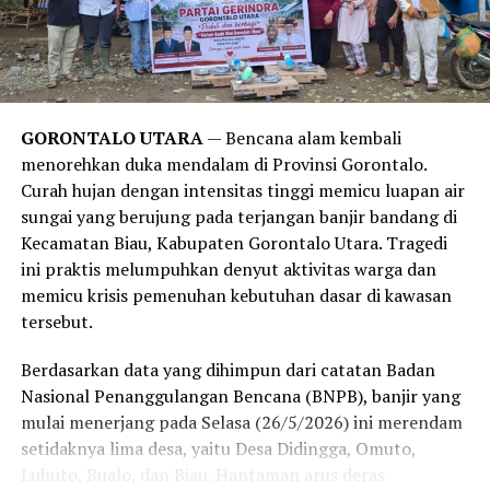
menegaskan bahwa obsesi manusia modern untuk mandi
setiap hari lebih didorong oleh norma sosial, kebiasaan,
serta strategi pemasaran industri sabun kecantikan,
alih-alih kebutuhan medis yang sesungguhnya. Sistem
imun tubuh manusia sejatinya membutuhkan paparan
GORONTALO UTARA
— Bencana alam kembali
kotoran dan bakteri dalam jumlah wajar untuk
menorehkan duka mendalam di Provinsi Gorontalo.
merangsang antibodi agar tetap kuat.
Curah hujan dengan intensitas tinggi memicu luapan air
sungai yang berujung pada terjangan banjir bandang di
Meski demikian, anjuran untuk mandi 2-3 kali seminggu
Kecamatan Biau, Kabupaten Gorontalo Utara. Tragedi
ini memiliki pengecualian. Melansir data tambahan dari
ini praktis melumpuhkan denyut aktivitas warga dan
Healthline
, mereka yang rutin melakukan olahraga
memicu krisis pemenuhan kebutuhan dasar di kawasan
berat, bekerja di luar ruangan yang bersinggungan
tersebut.
langsung dengan kotoran, atau memiliki kondisi medis
tertentu tetap disarankan untuk membersihkan diri
Berdasarkan data yang dihimpun dari catatan Badan
setiap hari.
Nasional Penanggulangan Bencana (BNPB), banjir yang
mulai menerjang pada Selasa (26/5/2026) ini merendam
Bagi Anda yang aktivitasnya lebih banyak dihabiskan di
setidaknya lima desa, yaitu Desa Didingga, Omuto,
dalam ruangan ber-AC, melewatkan waktu mandi sehari
Luhuto, Bualo, dan Biau. Hantaman arus deras
tidak akan membahayakan kesehatan. Pakar