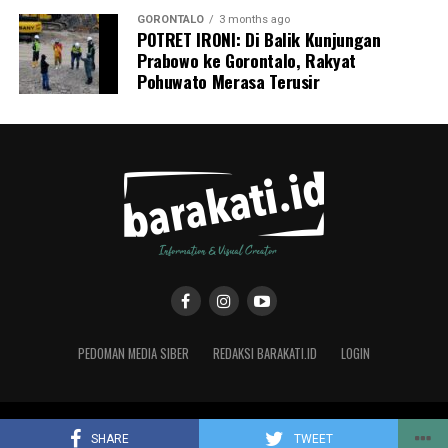
GORONTALO
3 months ago
POTRET IRONI: Di Balik Kunjungan
Prabowo ke Gorontalo, Rakyat
Pohuwato Merasa Terusir
PEDOMAN MEDIA SIBER
REDAKSI BARAKATI.ID
LOGIN
Copyright © 2019 Barakati.ID supported by CMS Studio Design
SHARE
TWEET