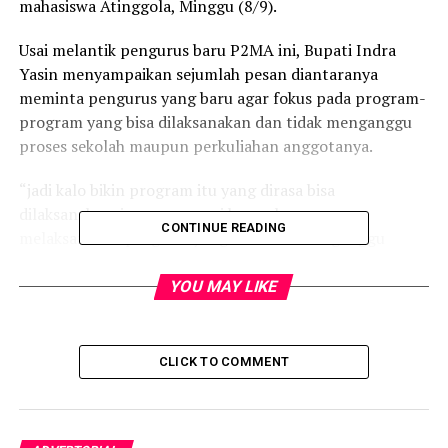
mahasiswa Atinggola, Minggu (8/9).
Usai melantik pengurus baru P2MA ini, Bupati Indra
Yasin menyampaikan sejumlah pesan diantaranya
meminta pengurus yang baru agar fokus pada program-
program yang bisa dilaksanakan dan tidak menganggu
proses sekolah maupun perkuliahan anggotanya.
“jadi kalo bikin program itu yang dirasa bisa
dilaksanakan, jangan sampai hanya karena
CONTINUE READING
melaksanakan program yang sulit lalu menganggu
proses belajar mengajar. Nasihat Bupati Indra
YOU MAY LIKE
Bupati Gorontalo Utara dua periode ini juga
menyampaikan, tugas pengurus adalah memastikan
semua pelajar maupun mahasiswa yang tergabung di
CLICK TO COMMENT
organisasi ini bisa menyelesaikan studi dengan baik.
“itu yang utama, selesaikan sekolah dan kuliah dengan
baik, dan kembali bangun Gorontalo Utara dengan