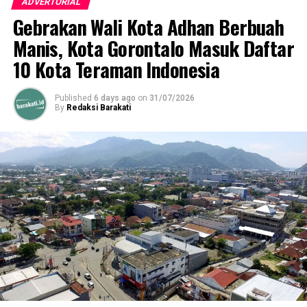
ADVERTORIAL
keilmuan dan kemampuan yang di dapat dari bangku
Gebrakan Wali Kota Adhan Berbuah
sekolah maupun kuliah” ujar Indra Yasin.
Manis, Kota Gorontalo Masuk Daftar
10 Kota Teraman Indonesia
Published
6 days ago
on
31/07/2026
By
Redaksi Barakati
Selama ini, kader-kader yang dihasilkan melalui
organisasi ini bisa bersaing mulai dari tingkat desa
hingga kabupaten, “yang penting setelah kuliah sudah