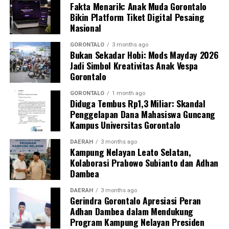
Fakta Menarik: Anak Muda Gorontalo
Perguruan Tinggi dalam mengawal transformasi
Bikin Platform Tiket Digital Pesaing
layanan kesehatan primer.
Nasional
“Kehadiran mahasiswa mempercepat jangkauan skema
GORONTALO
3 months ago
Bukan Sekadar Hobi: Mods Mayday 2026
active case finding
TBC yang dicanangkan pemerintah.
Jadi Simbol Kreativitas Anak Vespa
Sinergi multisektor antara perguruan tinggi, dinas
Gorontalo
kesehatan, puskesmas, dan pemerintah desa seperti
inilah yang menjadi kunci sukses pembentukan
GORONTALO
1 month ago
Diduga Tembus Rp1,3 Miliar: Skandal
masyarakat sadar sehat,” jelas Dr. Vivien.
Penggelapan Dana Mahasiswa Guncang
Kampus Universitas Gorontalo
Masyarakat Desa Luwoo menyambut antusias agenda
terpadu ini. Ratusan warga memanfaatkan layanan
DAERAH
3 months ago
Kampung Nelayan Leato Selatan,
pemeriksaan kesehatan gratis sekaligus berkonsultasi
Kolaborasi Prabowo Subianto dan Adhan
mengenai pola hidup bersih dan sehat (PHBS)
Dambea
pencegahan tuberkulosis.
DAERAH
3 months ago
Gerindra Gorontalo Apresiasi Peran
Adhan Dambea dalam Mendukung
Program Kampung Nelayan Presiden