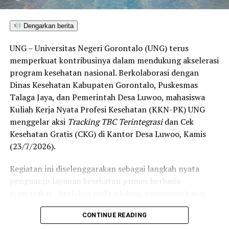
di Gorontalo masih berada pada kategori “Berkembang”
hingga menuju “Unggul”.
Dengarkan berita
“Alhamdulillah, nilai IKAD Kota Gorontalo tercatat yang
UNG – Universitas Negeri Gorontalo (UNG) terus
tertinggi di kawasan SulutGo sebagaimana dipaparkan
memperkuat kontribusinya dalam mendukung akselerasi
dalam Rakorwil TPAKD,” ungkap Wawali Indra Gobel
program kesehatan nasional. Berkolaborasi dengan
usai kegiatan.
Dinas Kesehatan Kabupaten Gorontalo, Puskesmas
Talaga Jaya, dan Pemerintah Desa Luwoo, mahasiswa
Indra menambahkan, skor IKAD ini membuktikan bahwa
Kuliah Kerja Nyata Profesi Kesehatan (KKN-PK) UNG
tingkat keterjangkauan, pemanfaatan, serta inklusivitas
menggelar aksi
Tracking TBC Terintegrasi
dan Cek
layanan keuangan bagi masyarakat di Kota Gorontalo
Kesehatan Gratis (CKG) di Kantor Desa Luwoo, Kamis
berada di posisi terdepan.
(23/7/2026).
Predikat “Unggul” yang diraih Pemerintahan AIR
Kegiatan ini diselenggarakan sebagai langkah nyata
menjadi indikator kuat atas keberhasilan pemerintah
penguatan layanan kesehatan primer berbasis
daerah dalam mendorong masyarakat agar makin
masyarakat—berfokus pada edukasi, penemuan kasus
mudah, merata, dan aman dalam mengakses berbagai
(
case finding
), deteksi dini, serta pemutusan rantai
fasilitas jasa keuangan yang berkelanjutan.
CONTINUE READING
penularan tuberkulosis (TBC) yang masih menjadi salah