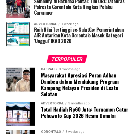
Sembunyi di Batudaa Pantai: Tim URC Jatanras
penyintas TBC di lingkungan warga.
Polresta Gorontalo Kota Ringkus Pelaku
Curanmor
“Literasi kesehatan warga adalah fondasi utama dalam
ADVERTORIAL
1 week ago
memutus rantai penularan TBC. Kami berupaya
Raih Nilai Tertinggi se-SulutGo: Pemerintahan
menyampaikan edukasi yang persuasif dan mudah
AIR Antarkan Kota Gorontalo Masuk Kategori
‘Unggul’ IKAD 2026
dipahami agar warga tidak ragu melakukan pemeriksaan
apabila mengalami gejala batuk berkepanjangan,”
terang Taufik.
TERPOPULER
Selain skrining TBC, mahasiswa turut mendampingi
DAERAH
3 months ago
Masyarakat Apresiasi Peran Adhan
nakes Puskesmas Talaga Jaya dalam memberikan
Dambea dalam Mendukung Program
pelayanan Cek Kesehatan Gratis (CKG), meliputi
Kampung Nelayan Presiden di Leato
pengukuran tekanan darah, cek kadar gula darah, dan
Selatan
penapisan faktor risiko penyakit tidak menular (PTM)
sebagai upaya promotif-preventif.
ADVERTORIAL
3 months ago
Total Hadiah Rp60 Juta: Turnamen Catur
Pohuwato Cup 2026 Resmi Dimulai
Perwakilan DPL KKN-PK, Dr. dr. Vivien Novarina A.
Kasim, M.Kes., menegaskan bahwa keterlibatan
mahasiswa merupakan bentuk perwujudan Tri Dharma
GORONTALO
3 weeks ago