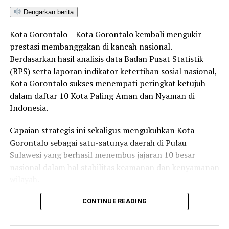
harus siap berguna bagi masyarakat dilingkungan
Dengarkan berita
terdekat, sesuai tri dharma perguruan tinggi, yakni
pengabdian pada masyarakat. Tutup Indra Yasin.
Kota Gorontalo – Kota Gorontalo kembali mengukir
prestasi membanggakan di kancah nasional.
Selain dihadiri langsung Bupati Indra Yasin, pelantikan
Berdasarkan hasil analisis data Badan Pusat Statistik
ini juga turut dihadiri sejumlah alumni, serta pengurus
(BPS) serta laporan indikator ketertiban sosial nasional,
lama Persatuan Pelajar Mahasiswa Atinggola.
Kota Gorontalo sukses menempati peringkat ketujuh
dalam daftar 10 Kota Paling Aman dan Nyaman di
Indonesia.
RELATED TOPICS:
Capaian strategis ini sekaligus mengukuhkan Kota
UP NEXT
Bupati Indra Yasin Hadiri Pelantikan 45 Anggota DPRD
Gorontalo sebagai satu-satunya daerah di Pulau
Provinsi Gorontalo periode 2019-2024
Sulawesi yang berhasil menembus jajaran 10 besar
nasional dalam hal stabilitas keamanan dan kenyamanan
DON'T MISS
Evaluasi Pembangunan di Tingkat Bawah, Bupati Nelson
wilayah.
Akan Turun Ke Desa-desa
Sebagai pusat pemerintahan, pertumbuhan ekonomi,
CONTINUE READING
perdagangan, jasa, serta pendidikan di kawasan Teluk
Tomini, Kota Gorontalo terbukti mampu menjaga