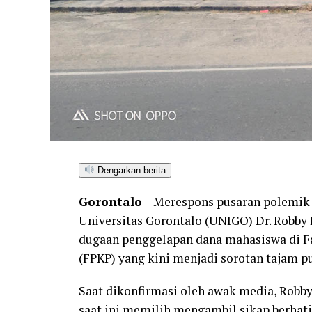
Dengarkan berita
Gorontalo
– Merespons pusaran polemik 
Universitas Gorontalo (UNIGO) Dr. Robby H
dugaan penggelapan dana mahasiswa di Fa
(FPKP) yang kini menjadi sorotan tajam pu
Saat dikonfirmasi oleh awak media, Rob
saat ini memilih mengambil sikap berhat