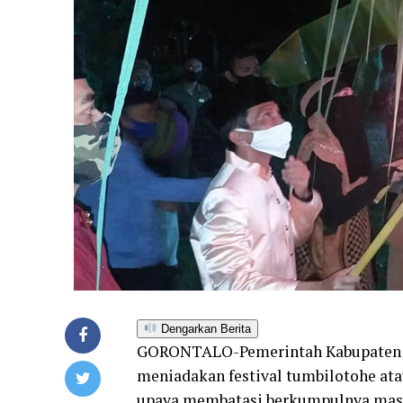
Dengarkan Berita
GORONTALO-Pemerintah Kabupaten G
meniadakan festival tumbilotohe atau
upaya membatasi berkumpulnya massa