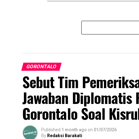
GORONTALO
Sebut Tim Pemeriksa
Jawaban Diplomatis 
Gorontalo Soal Kisr
Published
1 month ago
on
01/07/2026
By
Redaksi Barakati