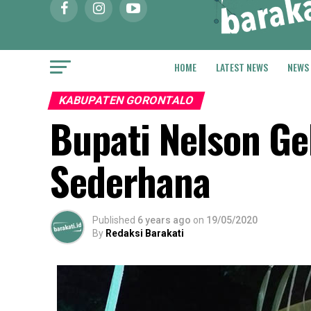
HOME
LATEST NEWS
NEWS
KABUPATEN GORONTALO
Bupati Nelson Ge
Sederhana
Published
6 years ago
on
19/05/2020
By
Redaksi Barakati