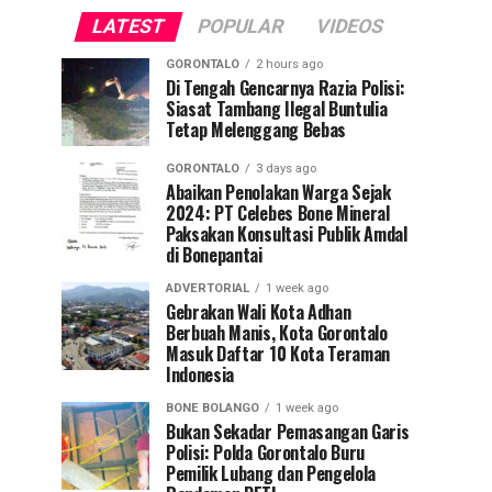
LATEST
POPULAR
VIDEOS
GORONTALO
2 hours ago
Di Tengah Gencarnya Razia Polisi:
Siasat Tambang Ilegal Buntulia
Tetap Melenggang Bebas
GORONTALO
3 days ago
Abaikan Penolakan Warga Sejak
2024: PT Celebes Bone Mineral
Paksakan Konsultasi Publik Amdal
di Bonepantai
ADVERTORIAL
1 week ago
Gebrakan Wali Kota Adhan
Berbuah Manis, Kota Gorontalo
Masuk Daftar 10 Kota Teraman
Indonesia
BONE BOLANGO
1 week ago
Bukan Sekadar Pemasangan Garis
Polisi: Polda Gorontalo Buru
Pemilik Lubang dan Pengelola