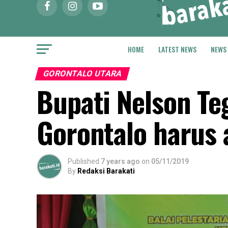
HOME
LATEST NEWS
NEWS
GORONTALO UTARA
Bupati Nelson Te
Gorontalo harus 
Published
7 years ago
on
05/11/2019
By
Redaksi Barakati