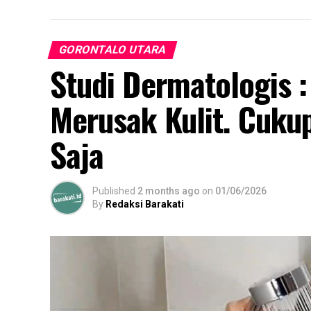
GORONTALO UTARA
Studi Dermatologis :
Merusak Kulit. Cukup
Saja
Published
2 months ago
on
01/06/2026
By
Redaksi Barakati