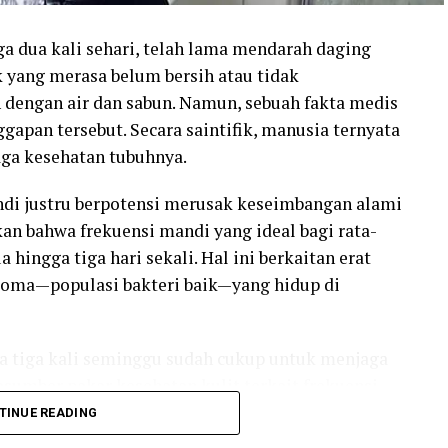
ga dua kali sehari, telah lama mendarah daging
yang merasa belum bersih atau tidak
dengan air dan sabun. Namun, sebuah fakta medis
pan tersebut. Secara saintifik, manusia ternyata
aga kesehatan tubuhnya.
ndi justru berpotensi merusak keseimbangan alami
an bahwa frekuensi mandi yang ideal bagi rata-
hingga tiga hari sekali. Hal ini berkaitan erat
ioma—populasi bakteri baik—yang hidup di
a tiga kali seminggu sudah cukup untuk menjaga
rasumber pakar kesehatan kulit terkait frekuensi
TINUE READING