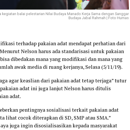
kegiatan balai pelestarian Nilai Budaya Manado Kerja Sama dengan Sanggar
Budaya Jabal Rahmah | Foto Humas
ikasi terhadap pakaian adat mendapat perhatian dari
Menurut Nelson harus ada standarisasi untuk pakaian
ar bisa dibedakan mana yang modifikasi dan mana yang
umlah awak media di ruang kerjanya, Selasa (5/11/19).
ga agar keaslian dari pakaian adat tetap terjaga” tutur
akaian adat ini juga lanjut Nelson harus ditulis
ian adat.
berkan pentingnya sosialisasi terkait pakaian adat
ta lihat cocok diterapkan di SD, SMP atau SMA.”
aya juga ingin disosialisasikan kepada masyarakat