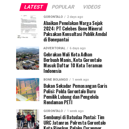
LATEST
POPULAR
VIDEOS
GORONTALO
2 days ago
Abaikan Penolakan Warga Sejak
2024: PT Celebes Bone Mineral
Paksakan Konsultasi Publik Amdal
di Bonepantai
ADVERTORIAL
6 days ago
Gebrakan Wali Kota Adhan
Berbuah Manis, Kota Gorontalo
Masuk Daftar 10 Kota Teraman
Indonesia
BONE BOLANGO
1 week ago
Bukan Sekadar Pemasangan Garis
Polisi: Polda Gorontalo Buru
Pemilik Lubang dan Pengelola
Rendaman PETI
GORONTALO
1 week ago
Sembunyi di Batudaa Pantai: Tim
URC Jatanras Polresta Gorontalo
Kota Ringkus Pelaku Curanmor