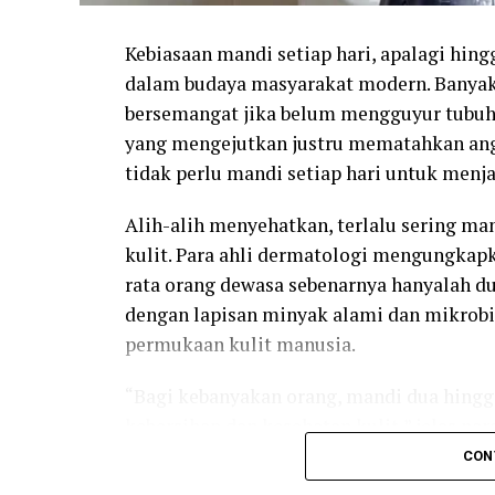
Kebiasaan mandi setiap hari, apalagi hing
dalam budaya masyarakat modern. Banyak 
bersemangat jika belum mengguyur tubuh 
yang mengejutkan justru mematahkan angga
tidak perlu mandi setiap hari untuk menj
Alih-alih menyehatkan, terlalu sering ma
kulit. Para ahli dermatologi mengungkapk
rata orang dewasa sebenarnya hanyalah dua 
dengan lapisan minyak alami dan mikrob
permukaan kulit manusia.
“Bagi kebanyakan orang, mandi dua hingg
kebersihan dan kesehatan kulit,” jelas na
ideal membersihkan tubuh.
CON