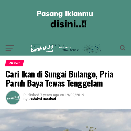
NEWS
Cari Ikan di Sungai Bulango, Pria
Paruh Baya Tewas Tenggelam
Published
7 years ago
on
19/09/2019
By
Redaksi Barakati