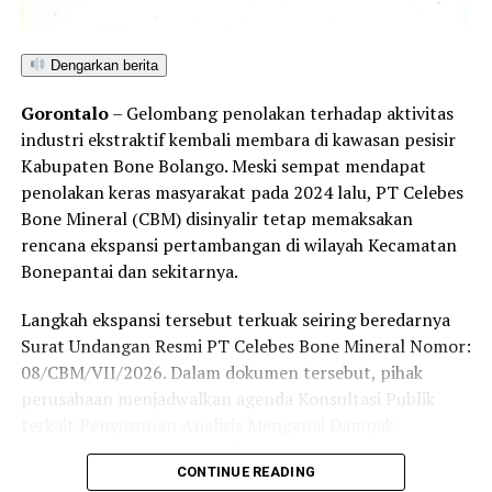
Dengarkan berita
Gorontalo
– Gelombang penolakan terhadap aktivitas
industri ekstraktif kembali membara di kawasan pesisir
Kabupaten Bone Bolango. Meski sempat mendapat
penolakan keras masyarakat pada 2024 lalu, PT Celebes
Bone Mineral (CBM) disinyalir tetap memaksakan
rencana ekspansi pertambangan di wilayah Kecamatan
Bonepantai dan sekitarnya.
Langkah ekspansi tersebut terkuak seiring beredarnya
Surat Undangan Resmi PT Celebes Bone Mineral Nomor:
08/CBM/VII/2026. Dalam dokumen tersebut, pihak
perusahaan menjadwalkan agenda Konsultasi Publik
terkait Penyusunan Analisis Mengenai Dampak
Lingkungan (Amdal) pada Kamis (6/8/2026) di
CONTINUE READING
Kecamatan Bonepantai. Forum ini digelar sebagai