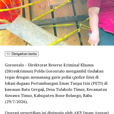
tanah kelahiran mereka.
“Kami menolak keras kegiatan atau acara dalam bentuk
apa pun yang membahas isu pembukaan tambang oleh
pihak perusahaan mana pun di wilayah Kecamatan
Bonepantai,” tegas Rahmat Husain.
Penolakan masif yang konsisten disuarakan warga
pesisir ini berlandaskan kekhawatiran atas dampak
Dengarkan berita
kerusakan lingkungan. Kehadiran industri ekstraktif di
wilayah Bonepantai, Bulawa, dan Kabila Bone dinilai
Gorontalo – Direktorat Reserse Kriminal Khusus
berpotensi merusak ekosistem pesisir serta perairan
(Ditreskrimsus) Polda Gorontalo mengambil tindakan
Teluk Tomini, menghancurkan daerah resapan air, dan
tegas dengan memasang garis polisi (
police line
) di
mengancam ruang hidup nelayan serta petani lokal.
lokasi dugaan Pertambangan Emas Tanpa Izin (PETI) di
kawasan Batu Gergaji, Desa Tulabolo Timur, Kecamatan
Rencana konsultasi publik PT CBM diprediksi bakal
Suwawa Timur, Kabupaten Bone Bolango, Rabu
mendapat perlawanan ketat dari koalisi masyarakat sipil
(29/7/2026).
dan warga lintas desa yang bersiap menghadang
masuknya aktivitas pertambangan demi memelihara
Operasi penertiban ini dipimpin oleh AKP Imam Ansyari