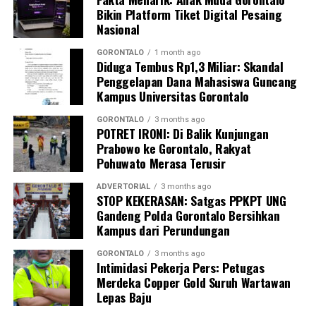
Bikin Platform Tiket Digital Pesaing
Nasional
GORONTALO
1 month ago
Diduga Tembus Rp1,3 Miliar: Skandal
Penggelapan Dana Mahasiswa Guncang
Kampus Universitas Gorontalo
GORONTALO
3 months ago
POTRET IRONI: Di Balik Kunjungan
Prabowo ke Gorontalo, Rakyat
Pohuwato Merasa Terusir
ADVERTORIAL
3 months ago
STOP KEKERASAN: Satgas PPKPT UNG
Gandeng Polda Gorontalo Bersihkan
Kampus dari Perundungan
GORONTALO
3 months ago
Intimidasi Pekerja Pers: Petugas
Merdeka Copper Gold Suruh Wartawan
Lepas Baju