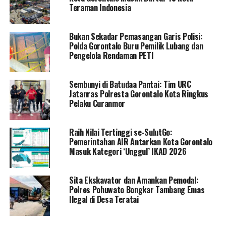
puskesma lalu diserahkan kepada keluarga untuk
Teraman Indonesia
dimakamkan. Djefry juga menghimbau warga yang
berada dibantaran sungai agar berhati-hati terutama
Bukan Sekadar Pemasangan Garis Polisi:
menghindari bagian sungai yang dalam.
Polda Gorontalo Buru Pemilik Lubang dan
Pengelola Rendaman PETI
RELATED TOPICS:
TERBARU
Sembunyi di Batudaa Pantai: Tim URC
Jatanras Polresta Gorontalo Kota Ringkus
UP NEXT
Pelaku Curanmor
Ucapkan Selamat, Rektor UNUGO Siap Kerja Sama
Dengan Eduart Wolok
Raih Nilai Tertinggi se-SulutGo:
DON'T MISS
Pemerintahan AIR Antarkan Kota Gorontalo
Ketua IKA UNG : Dukung dan Kawal Eduart!
Masuk Kategori ‘Unggul’ IKAD 2026
Sita Ekskavator dan Amankan Pemodal:
Polres Pohuwato Bongkar Tambang Emas
Ilegal di Desa Teratai