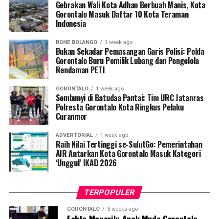
menghubungi atasannya, Kezia Kambey, untuk
Gebrakan Wali Kota Adhan Berbuah Manis, Kota
memeriksa rekaman kamera pengawas (
CCTV
) gudang.
Gorontalo Masuk Daftar 10 Kota Teraman
Indonesia
Hasil analisis rekaman menunjukkan sepeda motor
berpelat nomor DB 3539 AR tersebut telah digondol
BONE BOLANGO
1 week ago
oleh pria tak dikenal. Atas kejadian itu, korban langsung
Bukan Sekadar Pemasangan Garis Polisi: Polda
membuat laporan resmi di SPKT Polresta Gorontalo
Gorontalo Buru Pemilik Lubang dan Pengelola
Rendaman PETI
Kota.
GORONTALO
1 week ago
Menindaklanjuti laporan korban, Tim URC Jatanras
Sembunyi di Batudaa Pantai: Tim URC Jatanras
bergerak cepat melakukan penyelidikan hingga berhasil
Polresta Gorontalo Kota Ringkus Pelaku
Curanmor
mendeteksi keberadaan pelaku dan melakukan
penangkapan tanpa perlawanan. Saat ini pelaku beserta
ADVERTORIAL
1 week ago
barang bukti telah diamankan di Mako Polresta
Raih Nilai Tertinggi se-SulutGo: Pemerintahan
Gorontalo Kota guna menjalani proses hukum lebih
AIR Antarkan Kota Gorontalo Masuk Kategori
‘Unggul’ IKAD 2026
lanjut.
TERPOPULER
GORONTALO
3 weeks ago
Fakta Menarik: Anak Muda Gorontalo