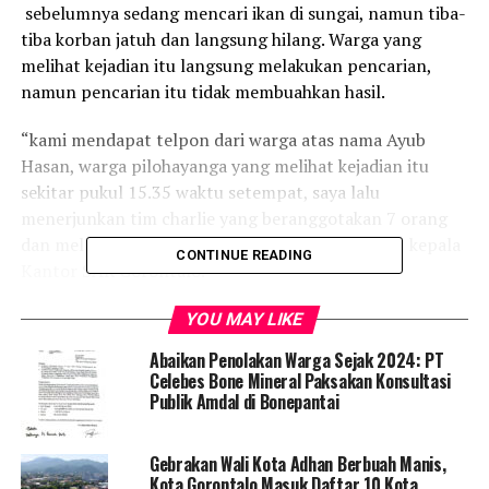
sebelumnya sedang mencari ikan di sungai, namun tiba-
tiba korban jatuh dan langsung hilang. Warga yang
melihat kejadian itu langsung melakukan pencarian,
namun pencarian itu tidak membuahkan hasil.
“kami mendapat telpon dari warga atas nama Ayub
Hasan, warga pilohayanga yang melihat kejadian itu
sekitar pukul 15.35 waktu setempat, saya lalu
menerjunkan tim charlie yang beranggotakan 7 orang
dan melakukan pencarian” ujar Djefry D.T Mewo, kepala
CONTINUE READING
Kantor SAR Gorontalo.
Djefri juga menambahkan, proses pencarian terbilang
YOU MAY LIKE
cepat dan tidak menemui kendala yang menghambat
Abaikan Penolakan Warga Sejak 2024: PT
proses, pencarian hanya berlangsung kurang lebih 10
Celebes Bone Mineral Paksakan Konsultasi
menit, tim langsung menemukan jasad korban di dasar
Publik Amdal di Bonepantai
sungai sedalam 6 meter kata Djefri, tim
Gebrakan Wali Kota Adhan Berbuah Manis,
Usai ditemukan, jasad korban langsung di evakuasi ke
Kota Gorontalo Masuk Daftar 10 Kota