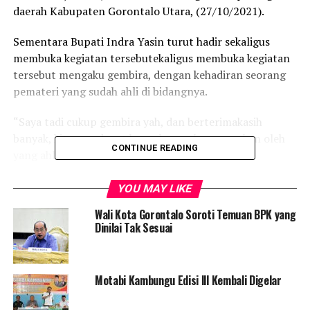
daerah Kabupaten Gorontalo Utara, (27/10/2021).
Sementara Bupati Indra Yasin turut hadir sekaligus
membuka kegiatan tersebutekaligus membuka kegiatan
tersebut mengaku gembira, dengan kehadiran seorang
pemateri yang sudah ahli di bidangnya.
“Saya tadi cukup gembira yah, dan berterimakasih
banyak, kita mendapat banyak masukan-masukan oleh
CONTINUE READING
yang ahlinya, Bapak Rahfan Mokoginta. Beliau
mengetahui aturan-aturan dalam pengadaan barang
dan jasa. Serta upaya bagaimana mencegah supaya tidak
YOU MAY LIKE
terjadi penyimpangan-penyimpangan,” Ungkap Indra.
Wali Kota Gorontalo Soroti Temuan BPK yang
Dinilai Tak Sesuai
Dirinya juga menginstruksikan agar sosialisasi dapat
diikuti dengan baik oleh seluruh OPD, termasuk eselon
tiga yang menangani pengadaan barang dan jasa yang
Motabi Kambungu Edisi lll Kembali Digelar
turut hadir sebagai peserta.