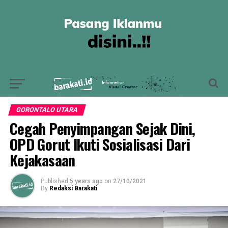
GORONTALO UTARA
Cegah Penyimpangan Sejak Dini,
OPD Gorut Ikuti Sosialisasi Dari
Kejakasaan
Published
5 years ago
on
27/10/2021
By
Redaksi Barakati