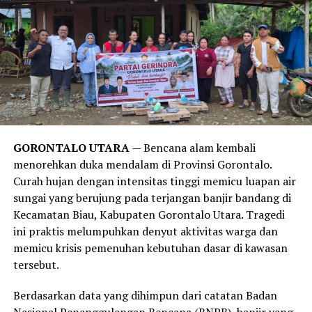
dalam tubuh.
Temuan ini juga sejalan dengan publikasi medis dari
Harvard Health Publishing
. Laporan tersebut
menegaskan bahwa obsesi manusia modern untuk mandi
setiap hari lebih didorong oleh norma sosial, kebiasaan,
serta strategi pemasaran industri sabun kecantikan,
alih-alih kebutuhan medis yang sesungguhnya. Sistem
imun tubuh manusia sejatinya membutuhkan paparan
GORONTALO UTARA
— Bencana alam kembali
kotoran dan bakteri dalam jumlah wajar untuk
menorehkan duka mendalam di Provinsi Gorontalo.
merangsang antibodi agar tetap kuat.
Curah hujan dengan intensitas tinggi memicu luapan air
sungai yang berujung pada terjangan banjir bandang di
Meski demikian, anjuran untuk mandi 2-3 kali seminggu
Kecamatan Biau, Kabupaten Gorontalo Utara. Tragedi
ini memiliki pengecualian. Melansir data tambahan dari
ini praktis melumpuhkan denyut aktivitas warga dan
Healthline
, mereka yang rutin melakukan olahraga
memicu krisis pemenuhan kebutuhan dasar di kawasan
berat, bekerja di luar ruangan yang bersinggungan
tersebut.
langsung dengan kotoran, atau memiliki kondisi medis
tertentu tetap disarankan untuk membersihkan diri
Berdasarkan data yang dihimpun dari catatan Badan
setiap hari.