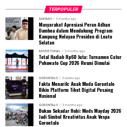
tersebut memiliki bobot sekitar 50 kilogram dan berisi
TERPOPULER
butiran putih menyerupai batu.
DAERAH
3 months ago
Masyarakat Apresiasi Peran Adhan
Guna memastikan kandungan material di dalamnya,
Dambea dalam Mendukung Program
penyidik Subdit Gakkum Ditpolairud Polda Gorontalo
Kampung Nelayan Presiden di Leato
langsung mengirimkan sampel ke Laboratorium
Selatan
Forensik (Labfor) Polda Sulawesi Utara di Manado. Hasil
pengujian laboratorium mengonfirmasi secara
ADVERTORIAL
3 months ago
Total Hadiah Rp60 Juta: Turnamen Catur
meyakinkan bahwa butiran putih dalam 39 karung
Pohuwato Cup 2026 Resmi Dimulai
tersebut positif mengandung sianida.
Selain menyita 1,9 ton sianida, polisi turut
GORONTALO
3 weeks ago
Fakta Menarik: Anak Muda Gorontalo
mengamankan bangkai kapal “SAR.01.1824” yang telah
Bikin Platform Tiket Digital Pesaing
rusak, beserta sisa serpihan dan mesin kapal sebagai
Nasional
barang bukti.
GORONTALO
3 months ago
Bukan Sekadar Hobi: Mods Mayday 2026
Hingga saat ini, pihak kepolisian tengah melakukan
Jadi Simbol Kreativitas Anak Vespa
penyelidikan intensif dan memburu pihak-pihak yang
Gorontalo
bertanggung jawab atas kepemilikan serta aktivitas