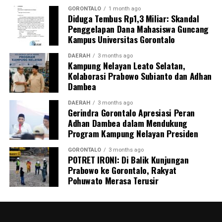
pengangkutan barang berbahaya tersebut. Sedikitnya
GORONTALO
1 month ago
Diduga Tembus Rp1,3 Miliar: Skandal
enam orang saksi telah dimintai keterangan resmi,
Penggelapan Dana Mahasiswa Guncang
termasuk personel Ditpolairud yang tiba pertama di
Kampus Universitas Gorontalo
lokasi, Kepala Desa Motihelumo, warga pelapor, serta
masyarakat sekitar.
DAERAH
3 months ago
Kampung Nelayan Leato Selatan,
Kolaborasi Prabowo Subianto dan Adhan
Peristiwa ini dipastikan melanggar sejumlah ketentuan
Dambea
pidana berlapis. Para pelaku terancam dijerat atas
tindak pidana pengangkutan barang berbahaya tanpa
DAERAH
3 months ago
Gerindra Gorontalo Apresiasi Peran
proses kepabeanan, pelanggaran pelayaran,
Adhan Dambea dalam Mendukung
perdagangan tanpa izin resmi, serta pelanggaran
Program Kampung Nelayan Presiden
Undang-Undang Perlindungan Konsumen karena
memanipulasi label dan kemasan barang.
GORONTALO
3 months ago
POTRET IRONI: Di Balik Kunjungan
Prabowo ke Gorontalo, Rakyat
Menutup keterangannya, Kombes Devy mengimbau
Pohuwato Merasa Terusir
seluruh masyarakat pesisir Gorontalo untuk terus
meningkatkan kewaspadaan dan tidak ragu segera
melapor ke pihak berwajib jika melihat adanya aktivitas
mencurigakan di wilayah perairan.