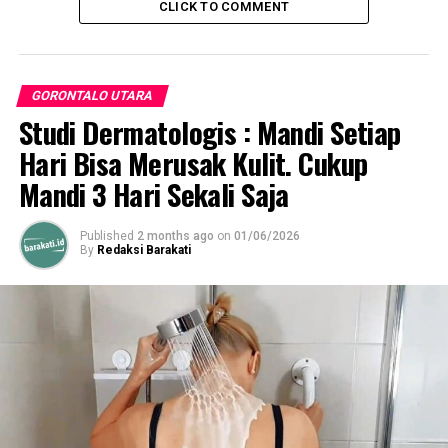
CLICK TO COMMENT
RELATED TOPICS:
KEJAKSAAN
OPD GORUT
PEMDA GORUT
SOSIALISASI DARI KEJAKSAAN
UP NEXT
GORONTALO UTARA
BPK RI Perwakilan Gorontalo Datangi Pemda Gorontalo
Studi Dermatologis : Mandi Setiap
Utara
Hari Bisa Merusak Kulit. Cukup
DON'T MISS
GOW Pohuwato Beri Edukasi Pada Siswa Perihal
Mandi 3 Hari Sekali Saja
Pernikahan Dini
Published
2 months ago
on
01/06/2026
By
Redaksi Barakati