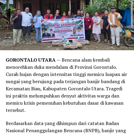
Temuan ini juga sejalan dengan publikasi medis dari
Harvard Health Publishing
. Laporan tersebut
menegaskan bahwa obsesi manusia modern untuk mandi
setiap hari lebih didorong oleh norma sosial, kebiasaan,
serta strategi pemasaran industri sabun kecantikan,
alih-alih kebutuhan medis yang sesungguhnya. Sistem
imun tubuh manusia sejatinya membutuhkan paparan
GORONTALO UTARA
— Bencana alam kembali
kotoran dan bakteri dalam jumlah wajar untuk
menorehkan duka mendalam di Provinsi Gorontalo.
merangsang antibodi agar tetap kuat.
Curah hujan dengan intensitas tinggi memicu luapan air
sungai yang berujung pada terjangan banjir bandang di
Meski demikian, anjuran untuk mandi 2-3 kali seminggu
Kecamatan Biau, Kabupaten Gorontalo Utara. Tragedi
ini memiliki pengecualian. Melansir data tambahan dari
ini praktis melumpuhkan denyut aktivitas warga dan
Healthline
, mereka yang rutin melakukan olahraga
memicu krisis pemenuhan kebutuhan dasar di kawasan
berat, bekerja di luar ruangan yang bersinggungan
tersebut.
langsung dengan kotoran, atau memiliki kondisi medis
tertentu tetap disarankan untuk membersihkan diri
Berdasarkan data yang dihimpun dari catatan Badan
setiap hari.
Nasional Penanggulangan Bencana (BNPB), banjir yang