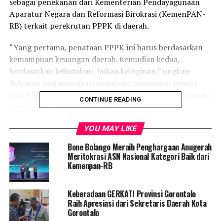
sebagai penekanan dari Kementerian Pendayagunaan
Aparatur Negara dan Reformasi Birokrasi (KemenPAN-
RB) terkait perekrutan PPPK di daerah.
“Yang pertama, penataan PPPK ini harus berdasarkan
kemampuan keuangan daerah. Kemudian kedua,
berdasarkan kebutuhan, bukan keinginan,” ungkap
Suleman usai mengikuti sosialisasi pendataan tenaga
non ASN yang diselenggarakan KemenPAN-RB via zoom
CONTINUE READING
meeting, Rabu (24/8/2022).
Dan berdasarkan data yang diminta KemenPAN-RB
YOU MAY LIKE
sebelumnya, kata Suleman, Pemkab Gorut hanya
Bone Bolango Meraih Penghargaan Anugerah
mengajukan 300 formasi dan itu sudah sesuai analisis
Meritokrasi ASN Nasional Kategori Baik dari
jabatan (Anjab) dan Analisis Beban Kerja (ABK).
Kemenpan-RB
“Ternyata eksistingnya setelah didata, kita ada 1.000
Keberadaan GERKATI Provinsi Gorontalo
lebih ya. Yang jelas kita mengikuti ketentuan
Raih Apresiasi dari Sekretaris Daerah Kota
pemerintah pusat, dalam hal ini KemenPAN-RB,”
Gorontalo
ujarnya.