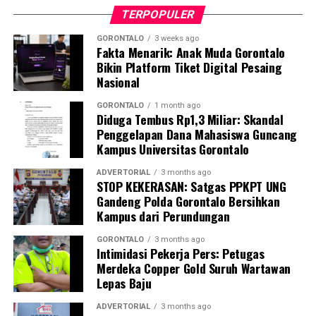
tersebut memiliki bobot sekitar 50 kilogram dan berisi
TERPOPULER
butiran putih menyerupai batu.
GORONTALO
3 weeks ago
Fakta Menarik: Anak Muda Gorontalo
Guna memastikan kandungan material di dalamnya,
Bikin Platform Tiket Digital Pesaing
penyidik Subdit Gakkum Ditpolairud Polda Gorontalo
Nasional
langsung mengirimkan sampel ke Laboratorium
Forensik (Labfor) Polda Sulawesi Utara di Manado. Hasil
GORONTALO
1 month ago
Diduga Tembus Rp1,3 Miliar: Skandal
pengujian laboratorium mengonfirmasi secara
Penggelapan Dana Mahasiswa Guncang
meyakinkan bahwa butiran putih dalam 39 karung
Kampus Universitas Gorontalo
tersebut positif mengandung sianida.
ADVERTORIAL
3 months ago
STOP KEKERASAN: Satgas PPKPT UNG
Selain menyita 1,9 ton sianida, polisi turut
Gandeng Polda Gorontalo Bersihkan
mengamankan bangkai kapal “SAR.01.1824” yang telah
Kampus dari Perundungan
rusak, beserta sisa serpihan dan mesin kapal sebagai
barang bukti.
GORONTALO
3 months ago
Intimidasi Pekerja Pers: Petugas
Merdeka Copper Gold Suruh Wartawan
Hingga saat ini, pihak kepolisian tengah melakukan
Lepas Baju
penyelidikan intensif dan memburu pihak-pihak yang
bertanggung jawab atas kepemilikan serta aktivitas
ADVERTORIAL
3 months ago