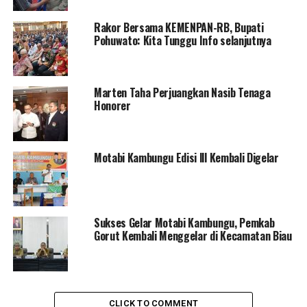
Rakor Bersama KEMENPAN-RB, Bupati
Dalam sosialisasi tersebut, Deputi Bidang SDM Aparatur
Pohuwato: Kita Tunggu Info selanjutnya
Kementerian PAN-RB, Alex Denni menyampaikan,
melalui sosialisasi tersebut diharapkan akan ada
kesamaan persepsi terhadap penyelesaian tenaga non-
Marten Taha Perjuangkan Nasib Tenaga
ASN di lingkungan instansi pemerintah.
Honorer
Masing-masing instansi pemerintah pun didorong
untuk mempercepat proses pemetaan (mapping),
Motabi Kambungu Edisi lll Kembali Digelar
validasi data, dan menyiapkan roadmap penyelesaian
tenaga non-ASN di lingkungan instansinya masing-
masing.
Pada sosialisasi tersebut, Deputi Bidang Sistem
Sukses Gelar Motabi Kambungu, Pemkab
Gorut Kembali Menggelar di Kecamatan Biau
Informasi Kepegawaian Badan Kepegawaian Negara
(BKN) Suharmen turut memaparkan alur proses serta
penggunaan Aplikasi Pendataan Tenaga Non ASN yang
telah disiapkan oleh BKN.
CLICK TO COMMENT