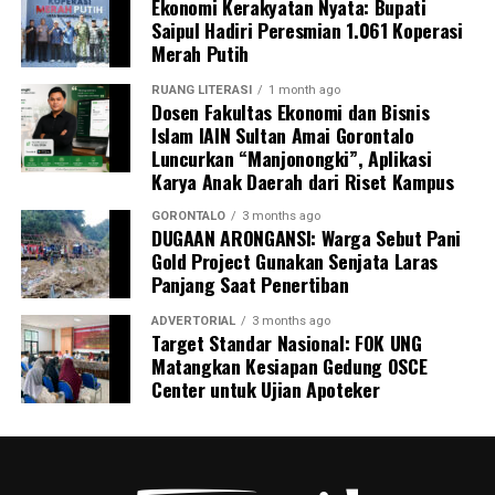
Ekonomi Kerakyatan Nyata: Bupati
pengangkutan barang berbahaya tersebut. Sedikitnya
Saipul Hadiri Peresmian 1.061 Koperasi
enam orang saksi telah dimintai keterangan resmi,
Merah Putih
termasuk personel Ditpolairud yang tiba pertama di
lokasi, Kepala Desa Motihelumo, warga pelapor, serta
RUANG LITERASI
1 month ago
Dosen Fakultas Ekonomi dan Bisnis
masyarakat sekitar.
Islam IAIN Sultan Amai Gorontalo
Luncurkan “Manjonongki”, Aplikasi
Peristiwa ini dipastikan melanggar sejumlah ketentuan
Karya Anak Daerah dari Riset Kampus
pidana berlapis. Para pelaku terancam dijerat atas
tindak pidana pengangkutan barang berbahaya tanpa
GORONTALO
3 months ago
DUGAAN ARONGANSI: Warga Sebut Pani
proses kepabeanan, pelanggaran pelayaran,
Gold Project Gunakan Senjata Laras
perdagangan tanpa izin resmi, serta pelanggaran
Panjang Saat Penertiban
Undang-Undang Perlindungan Konsumen karena
memanipulasi label dan kemasan barang.
ADVERTORIAL
3 months ago
Target Standar Nasional: FOK UNG
Matangkan Kesiapan Gedung OSCE
Menutup keterangannya, Kombes Devy mengimbau
Center untuk Ujian Apoteker
seluruh masyarakat pesisir Gorontalo untuk terus
meningkatkan kewaspadaan dan tidak ragu segera
melapor ke pihak berwajib jika melihat adanya aktivitas
mencurigakan di wilayah perairan.