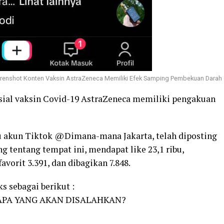
renshot Konten Vaksin AstraZeneca Memiliki Efek Samping Pembekuan Darah
osial vaksin Covid-19 AstraZeneca memiliki pengakuan
tu akun Tiktok @Dimana-mana Jakarta, telah diposting
 tentang tempat ini, mendapat like 23,1 ribu,
vorit 3.391, dan dibagikan 7.848.
 sebagai berikut :
YAPA YANG AKAN DISALAHKAN?