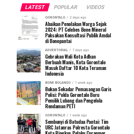
LATEST
POPULAR
VIDEOS
GORONTALO
2 days ago
Abaikan Penolakan Warga Sejak
2024: PT Celebes Bone Mineral
Paksakan Konsultasi Publik Amdal
di Bonepantai
ADVERTORIAL
7 days ago
Gebrakan Wali Kota Adhan
Berbuah Manis, Kota Gorontalo
Masuk Daftar 10 Kota Teraman
Indonesia
BONE BOLANGO
1 week ago
Bukan Sekadar Pemasangan Garis
Polisi: Polda Gorontalo Buru
Pemilik Lubang dan Pengelola
Rendaman PETI
GORONTALO
1 week ago
Sembunyi di Batudaa Pantai: Tim
URC Jatanras Polresta Gorontalo
Kota Ringkus Pelaku Curanmor