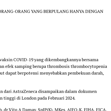
 ORANG-ORANG YANG BERPULANG HANYA DENGAN
i vaksin COVID-19 yang dikembangkannya bersama
an efek samping berupa thrombosis thrombocytopenia
but dapat berpotensi menyebabkan pembekuan darah,
n dari AstraZeneca disampaikan dalam dokumen
 tinggi di London pada Februari 2024.
, dr Vito A Damay, SpJP(K), MKes, AIFO-K, FIHA, FICA,