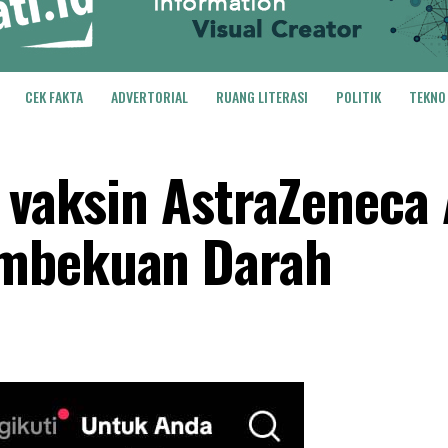
CEK FAKTA
ADVERTORIAL
RUANG LITERASI
POLITIK
TEKNO
l vaksin AstraZeneca
embekuan Darah