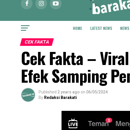
HOME
LATEST NEWS
NEWS
CEK FAKTA
Cek Fakta – Vira
Efek Samping P
Published
2 years ago
on
06/05/2024
By
Redaksi Barakati