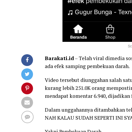
Sc
Barakati.id
– Telah viral dimedia s
ada efek samping pembekuan darah.
Video tersebut diunggahan salah sa
kurang lebih 251.0K orang memposting
mendapat komentar 6.940, dijadikan fa
Dalam unggahannya ditambahkan teks
NAH KALAU SUDAH SEPERTI INI S
Yakni Pembekuan Darah