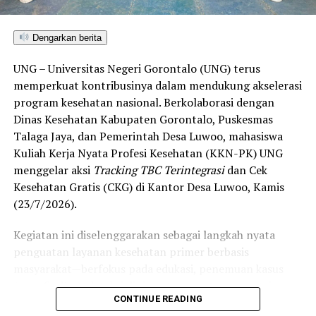
di Gorontalo masih berada pada kategori “Berkembang”
hingga menuju “Unggul”.
Dengarkan berita
“Alhamdulillah, nilai IKAD Kota Gorontalo tercatat yang
UNG – Universitas Negeri Gorontalo (UNG) terus
tertinggi di kawasan SulutGo sebagaimana dipaparkan
memperkuat kontribusinya dalam mendukung akselerasi
dalam Rakorwil TPAKD,” ungkap Wawali Indra Gobel
program kesehatan nasional. Berkolaborasi dengan
usai kegiatan.
Dinas Kesehatan Kabupaten Gorontalo, Puskesmas
Talaga Jaya, dan Pemerintah Desa Luwoo, mahasiswa
Indra menambahkan, skor IKAD ini membuktikan bahwa
Kuliah Kerja Nyata Profesi Kesehatan (KKN-PK) UNG
tingkat keterjangkauan, pemanfaatan, serta inklusivitas
menggelar aksi
Tracking TBC Terintegrasi
dan Cek
layanan keuangan bagi masyarakat di Kota Gorontalo
Kesehatan Gratis (CKG) di Kantor Desa Luwoo, Kamis
berada di posisi terdepan.
(23/7/2026).
Predikat “Unggul” yang diraih Pemerintahan AIR
Kegiatan ini diselenggarakan sebagai langkah nyata
menjadi indikator kuat atas keberhasilan pemerintah
penguatan layanan kesehatan primer berbasis
daerah dalam mendorong masyarakat agar makin
masyarakat—berfokus pada edukasi, penemuan kasus
mudah, merata, dan aman dalam mengakses berbagai
(
case finding
), deteksi dini, serta pemutusan rantai
fasilitas jasa keuangan yang berkelanjutan.
CONTINUE READING
penularan tuberkulosis (TBC) yang masih menjadi salah