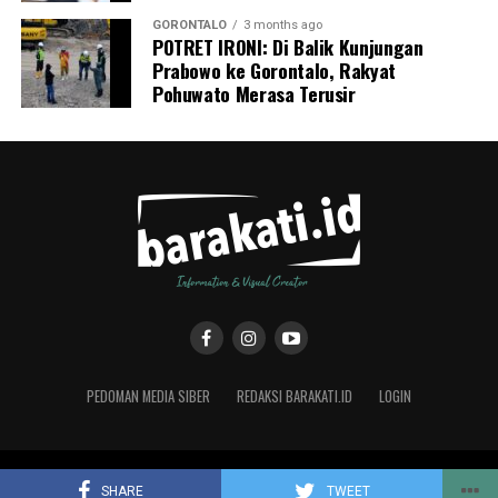
GORONTALO
3 months ago
POTRET IRONI: Di Balik Kunjungan
Prabowo ke Gorontalo, Rakyat
Pohuwato Merasa Terusir
PEDOMAN MEDIA SIBER
REDAKSI BARAKATI.ID
LOGIN
Copyright © 2019 Barakati.ID supported by CMS Studio Design
SHARE
TWEET