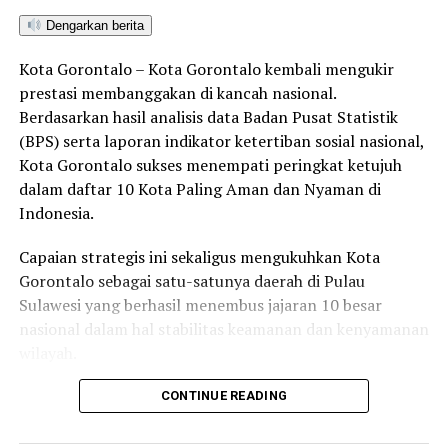
Dengarkan berita
Kota Gorontalo – Kota Gorontalo kembali mengukir
prestasi membanggakan di kancah nasional.
Berdasarkan hasil analisis data Badan Pusat Statistik
(BPS) serta laporan indikator ketertiban sosial nasional,
Kota Gorontalo sukses menempati peringkat ketujuh
dalam daftar 10 Kota Paling Aman dan Nyaman di
Indonesia.
Capaian strategis ini sekaligus mengukuhkan Kota
Gorontalo sebagai satu-satunya daerah di Pulau
Sulawesi yang berhasil menembus jajaran 10 besar
nasional dalam hal stabilitas keamanan dan kenyamanan
wilayah.
Sebagai pusat pemerintahan, pertumbuhan ekonomi,
CONTINUE READING
perdagangan, jasa, serta pendidikan di kawasan Teluk
Tomini, Kota Gorontalo terbukti mampu menjaga