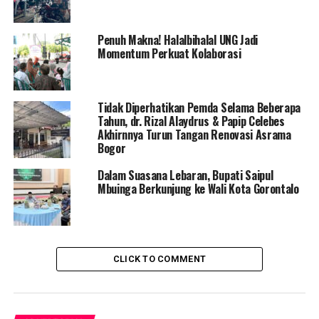
“Baik BPK maupun BPKP pada prinsipnya terbuka untuk
melaksanakan audit khusus terkait perkebunan sawit di
Penuh Makna! Halalbihalal UNG Jadi
Gorontalo,” tambahnya.
Momentum Perkuat Kolaborasi
Menurut Umar, audit khusus dimaksud adalah bentuk
pemeriksaan yang menyeluruh dan berfokus pada aspek
Tidak Diperhatikan Pemda Selama Beberapa
kerugian negara serta penyimpangan pengelolaan aset
Tahun, dr. Rizal Alaydrus & Papip Celebes
dan lahan.
Akhirnnya Turun Tangan Renovasi Asrama
Bogor
Ia mengungkapkan bahwa terdapat
sekitar 21 ribu
hektar lahan sawit
Dalam Suasana Lebaran, Bupati Saipul
di Gorontalo yang tidak digunakan
Mbuinga Berkunjung ke Wali Kota Gorontalo
oleh perusahaan pemegang konsesi. Hal ini dinilainya
berpengaruh besar terhadap stagnasi pertumbuhan
ekonomi daerah.
“Dengan lahan seluas itu yang tidak digunakan, tentu
CLICK TO COMMENT
berdampak langsung pada potensi ekonomi yang hilang
bagi daerah,” tegas Umar.