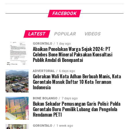
satu tantangan kesehatan terbesar di Indonesia.
FACEBOOK
Pelaksanaan program ini didampingi secara langsung
oleh tim Dosen Pembimbing Lapangan (DPL) KKN-PK
Desa Luwoo, yakni Dr. dr. Vivien Novarina A. Kasim,
LATEST
POPULAR
VIDEOS
M.Kes., dr. Siti Rakhmatia P. Th. Kum, M.Biomed., Ns. Nur
Ayun R. Yusuf, S.Kep., M.Kep., dan Ns. Sartika, S.Kep.,
GORONTALO
1 day ago
M.Kep. Pendampingan akademis ini memastikan seluruh
Abaikan Penolakan Warga Sejak 2024: PT
Celebes Bone Mineral Paksakan Konsultasi
alur intervensi medis dan edukasi berjalan sesuai standar
Publik Amdal di Bonepantai
prosedur operasional.
ADVERTORIAL
6 days ago
Koordinator Desa KKN-PK UNG Desa Luwoo, Taufik
Gebrakan Wali Kota Adhan Berbuah Manis, Kota
Gorontalo Masuk Daftar 10 Kota Teraman
Mohamad Nur, menyampaikan bahwa selain mengawal
Indonesia
teknis pelayanan medis, mahasiswa bertindak sebagai
edukator kesehatan masyarakat.
BONE BOLANGO
7 days ago
Bukan Sekadar Pemasangan Garis Polisi: Polda
Penyuluhan difokuskan pada pemahaman mekanisme
Gorontalo Buru Pemilik Lubang dan Pengelola
Rendaman PETI
penularan, pengenalan gejala awal, pentingnya
pemeriksaan Dahak/TCM, kepatuhan minum obat
GORONTALO
1 week ago