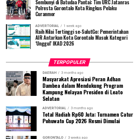
hingga tuntas, serta pengikisan stigma negatif terhadap
Sembunyi di Batudaa Pantai: Tim URC Jatanras
penyintas TBC di lingkungan warga.
Polresta Gorontalo Kota Ringkus Pelaku
Curanmor
“Literasi kesehatan warga adalah fondasi utama dalam
ADVERTORIAL
1 week ago
memutus rantai penularan TBC. Kami berupaya
Raih Nilai Tertinggi se-SulutGo: Pemerintahan
menyampaikan edukasi yang persuasif dan mudah
AIR Antarkan Kota Gorontalo Masuk Kategori
‘Unggul’ IKAD 2026
dipahami agar warga tidak ragu melakukan pemeriksaan
apabila mengalami gejala batuk berkepanjangan,”
terang Taufik.
TERPOPULER
Selain skrining TBC, mahasiswa turut mendampingi
DAERAH
3 months ago
Masyarakat Apresiasi Peran Adhan
nakes Puskesmas Talaga Jaya dalam memberikan
Dambea dalam Mendukung Program
pelayanan Cek Kesehatan Gratis (CKG), meliputi
Kampung Nelayan Presiden di Leato
pengukuran tekanan darah, cek kadar gula darah, dan
Selatan
penapisan faktor risiko penyakit tidak menular (PTM)
sebagai upaya promotif-preventif.
ADVERTORIAL
3 months ago
Total Hadiah Rp60 Juta: Turnamen Catur
Pohuwato Cup 2026 Resmi Dimulai
Perwakilan DPL KKN-PK, Dr. dr. Vivien Novarina A.
Kasim, M.Kes., menegaskan bahwa keterlibatan
mahasiswa merupakan bentuk perwujudan Tri Dharma
GORONTALO
3 weeks ago