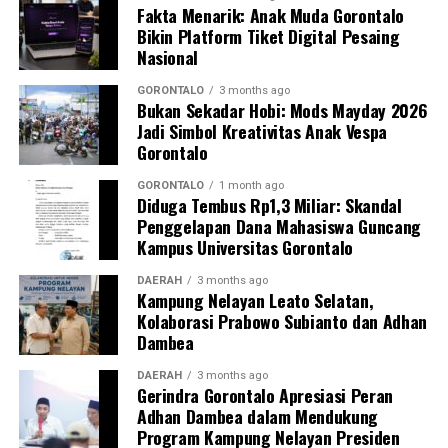
Fakta Menarik: Anak Muda Gorontalo
Perguruan Tinggi dalam mengawal transformasi
Bikin Platform Tiket Digital Pesaing
layanan kesehatan primer.
Nasional
“Kehadiran mahasiswa mempercepat jangkauan skema
GORONTALO
3 months ago
Bukan Sekadar Hobi: Mods Mayday 2026
active case finding
TBC yang dicanangkan pemerintah.
Jadi Simbol Kreativitas Anak Vespa
Sinergi multisektor antara perguruan tinggi, dinas
Gorontalo
kesehatan, puskesmas, dan pemerintah desa seperti
inilah yang menjadi kunci sukses pembentukan
GORONTALO
1 month ago
Diduga Tembus Rp1,3 Miliar: Skandal
masyarakat sadar sehat,” jelas Dr. Vivien.
Penggelapan Dana Mahasiswa Guncang
Kampus Universitas Gorontalo
Masyarakat Desa Luwoo menyambut antusias agenda
terpadu ini. Ratusan warga memanfaatkan layanan
DAERAH
3 months ago
Kampung Nelayan Leato Selatan,
pemeriksaan kesehatan gratis sekaligus berkonsultasi
Kolaborasi Prabowo Subianto dan Adhan
mengenai pola hidup bersih dan sehat (PHBS)
Dambea
pencegahan tuberkulosis.
DAERAH
3 months ago
Gerindra Gorontalo Apresiasi Peran
Adhan Dambea dalam Mendukung
Program Kampung Nelayan Presiden