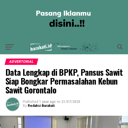
ADVERTORIAL
Data Lengkap di BPKP, Pansus Sawit
Siap Bongkar Permasalahan Kebun
Sawit Gorontalo
Published
1 year ago
on
21/07/2025
By
Redaksi Barakati