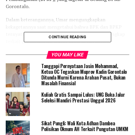
Gorontalo.
Dalam keterangannya, Umar mengungkapkan
kekagetannya saat mengetahui bahwa BPK dan BPKP
ternyata telah mengantongi data yang sangat lengkap
CONTINUE READING
terkait permasalahan sektor sawit di Gorontalo.
“Kami kaget ternyata BPKP memiliki data yang lengkap.
YOU MAY LIKE
Bahkan mereka sudah beberapa kali menerbitkan
Tanggapi Pernyataan Jasin Mohammad,
rekomendasi kepada Gubernur maupun Bupati di
Ketua OC Tegaskan Muprov Kadin Gorontalo
beberapa daerah,” ujar Umar.
Ditunda Murni Karena Arahan Pusat, Bukan
Masalah Finansial
Menindaklanjuti hal tersebut, Pansus akan melakukan
Kuliah Gratis Sampai Lulus: UNG Buka Jalur
koordinasi lanjutan dengan BPK dan BPKP, guna
Seleksi Mandiri Prestasi Unggul 2026
membahas pelaksanaan
audit khusus
terhadap tata
kelola perkebunan kelapa sawit, termasuk potensi
kerugian daerah akibat pemanfaatan lahan yang tidak
Sikat Pungli: Wali Kota Adhan Dambea
optimal.
Polisikan Oknum AH Terkait Pungutan UMKM