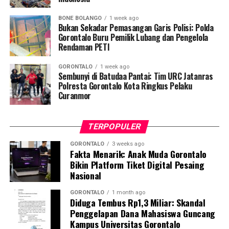
pemeriksaan Dahak/TCM, kepatuhan minum obat
BONE BOLANGO
1 week ago
hingga tuntas, serta pengikisan stigma negatif terhadap
Bukan Sekadar Pemasangan Garis Polisi: Polda
penyintas TBC di lingkungan warga.
Gorontalo Buru Pemilik Lubang dan Pengelola
Rendaman PETI
“Literasi kesehatan warga adalah fondasi utama dalam
GORONTALO
1 week ago
memutus rantai penularan TBC. Kami berupaya
Sembunyi di Batudaa Pantai: Tim URC Jatanras
menyampaikan edukasi yang persuasif dan mudah
Polresta Gorontalo Kota Ringkus Pelaku
Curanmor
dipahami agar warga tidak ragu melakukan pemeriksaan
apabila mengalami gejala batuk berkepanjangan,”
terang Taufik.
TERPOPULER
Selain skrining TBC, mahasiswa turut mendampingi
GORONTALO
3 weeks ago
Fakta Menarik: Anak Muda Gorontalo
nakes Puskesmas Talaga Jaya dalam memberikan
Bikin Platform Tiket Digital Pesaing
pelayanan Cek Kesehatan Gratis (CKG), meliputi
Nasional
pengukuran tekanan darah, cek kadar gula darah, dan
penapisan faktor risiko penyakit tidak menular (PTM)
GORONTALO
1 month ago
Diduga Tembus Rp1,3 Miliar: Skandal
sebagai upaya promotif-preventif.
Penggelapan Dana Mahasiswa Guncang
Kampus Universitas Gorontalo
Perwakilan DPL KKN-PK, Dr. dr. Vivien Novarina A.