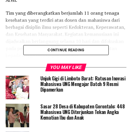
Aceh.
Tim yang diberangkatkan berjumlah 11 orang tenaga
kesehatan yang terdiri atas dosen dan mahasiswa dari
berbagai disiplin ilmu seperti Kedokteran, Keperawatan,
dan Kesehatan Masyarakat. Kegiatan kemanusiaan ini
dijadwalkan berlangsung selama 10 hari dan difokuskan
pada pelayanan medis dasar serta edukasi kesehatan
CONTINUE READING
kepada warga terdampak bencana.
YOU MAY LIKE
Program pengiriman relawan ini merupakan bagian dari
kegiatan pengabdian kepada masyarakat yang diinisiasi
Unjuk Gigi di Limboto Barat: Ratusan Inovasi
oleh Kementerian Pendidikan, Kebudayaan, Riset, dan
Mahasiswa UNG Mengajar Batch 9 Resmi
Dipamerkan
Teknologi (Kemendikbudristek). UNG menjadi salah satu
perguruan tinggi yang ditunjuk untuk berpartisipasi
aktif dalam memberikan dukungan di lokasi terdampak
Sasar 28 Desa di Kabupaten Gorontalo: 448
bencana.
Mahasiswa UNG Diterjunkan Tekan Angka
Kematian Ibu dan Anak
Rektor UNG,
Prof. Dr. Ir. Eduart Wolok, ST., MT., IPU.,
ASEAN.Eng.
, menyampaikan bahwa pengiriman tim