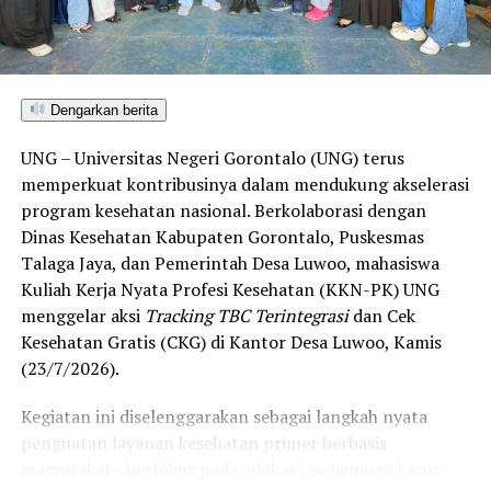
satu-satunya daerah di wilayah tersebut yang
menembus kategori “Unggul”. Sementara kabupaten lain
di Gorontalo masih berada pada kategori “Berkembang”
hingga menuju “Unggul”.
Dengarkan berita
“Alhamdulillah, nilai IKAD Kota Gorontalo tercatat yang
UNG – Universitas Negeri Gorontalo (UNG) terus
tertinggi di kawasan SulutGo sebagaimana dipaparkan
memperkuat kontribusinya dalam mendukung akselerasi
dalam Rakorwil TPAKD,” ungkap Wawali Indra Gobel
program kesehatan nasional. Berkolaborasi dengan
usai kegiatan.
Dinas Kesehatan Kabupaten Gorontalo, Puskesmas
Talaga Jaya, dan Pemerintah Desa Luwoo, mahasiswa
Indra menambahkan, skor IKAD ini membuktikan bahwa
Kuliah Kerja Nyata Profesi Kesehatan (KKN-PK) UNG
tingkat keterjangkauan, pemanfaatan, serta inklusivitas
menggelar aksi
Tracking TBC Terintegrasi
dan Cek
layanan keuangan bagi masyarakat di Kota Gorontalo
Kesehatan Gratis (CKG) di Kantor Desa Luwoo, Kamis
berada di posisi terdepan.
(23/7/2026).
Predikat “Unggul” yang diraih Pemerintahan AIR
Kegiatan ini diselenggarakan sebagai langkah nyata
menjadi indikator kuat atas keberhasilan pemerintah
penguatan layanan kesehatan primer berbasis
daerah dalam mendorong masyarakat agar makin
masyarakat—berfokus pada edukasi, penemuan kasus
mudah, merata, dan aman dalam mengakses berbagai