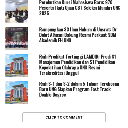
Perebutkan Kursi Mahasiswa Baru: 970
medis ini merupakan wujud nyata partisipasi UNG dalam
Peserta Ikuti Ujian CBT Seleksi Mandiri UNG
upaya tanggap darurat bencana.
2026
“Keberadaan tim medis UNG di lokasi akan berkontribusi
Rampungkan S3 Ilmu Hukum di Unsrat: Dr
langsung terhadap pemulihan pascabencana. Kami
Dolot Alhasni Bakung Resmi Perkuat SDM
memberikan layanan kesehatan dan penyuluhan bagi
Akademik FH UNG
masyarakat yang rentan terhadap penyakit pascabanjir,”
ujar Eduart.
Raih Predikat Tertinggi LAMDIK: Prodi S1
Manajemen Pendidikan dan S1 Pendidikan
Selain tenaga medis, UNG juga menyalurkan bantuan
Kepelatihan Olahraga UNG Resmi
donasi yang telah dihimpun dari para dosen, tenaga
Terakreditasi Unggul
kependidikan, dan mahasiswa. Seluruh bantuan tersebut
Raih S-1 dan S-2 dalam 5 Tahun: Terobosan
disalurkan langsung melalui tim relawan untuk
Baru UNG Siapkan Program Fast Track
memastikan penyerahan tepat sasaran kepada
Double Degree
masyarakat yang membutuhkan.
Eduart menambahkan, misi ini tidak akan berhenti pada
CLICK TO COMMENT
satu kegiatan saja, melainkan akan berlanjut mengikuti
perkembangan situasi di lapangan.