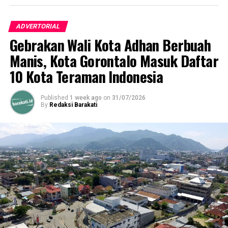
“Ini bukan satu-satunya program bantuan yang akan
ADVERTORIAL
kami lakukan. UNG siap melaksanakan program lanjutan
Gebrakan Wali Kota Adhan Berbuah
sesuai dengan kebutuhan masyarakat terdampak,”
tegasnya.
Manis, Kota Gorontalo Masuk Daftar
10 Kota Teraman Indonesia
Published
1 week ago
on
31/07/2026
By
Redaksi Barakati