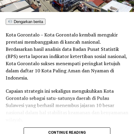
Dengarkan berita
Ketua Tim Relawan Medis UNG,
Dr. dr. Zuhriana K.
Yusuf, M.Kes.
, menjelaskan bahwa tim akan fokus pada
Dengarkan berita
layanan kesehatan dasar bagi warga terdampak,
Kota Gorontalo – Kota Gorontalo kembali mengukir
terutama ibu dan anak, serta melakukan skrining
prestasi membanggakan di kancah nasional.
kesehatan umum.
Berdasarkan hasil analisis data Badan Pusat Statistik
“Selain layanan medis, kami juga mengadakan
(BPS) serta laporan indikator ketertiban sosial nasional,
penyuluhan kesehatan pascabencana, seperti pentingnya
Kota Gorontalo sukses menempati peringkat ketujuh
perilaku hidup bersih dan sehat, serta edukasi perawatan
dalam daftar 10 Kota Paling Aman dan Nyaman di
luka dan pencegahan penyakit menular,” ungkap
Indonesia.
Zuhriana.
Capaian strategis ini sekaligus mengukuhkan Kota
Dengan langkah cepat ini, UNG berharap kontribusi tim
Gorontalo sebagai satu-satunya daerah di Pulau
relawan medis dapat mempercepat proses pemulihan
Sulawesi yang berhasil menembus jajaran 10 besar
kesehatan masyarakat dan menumbuhkan kembali
nasional dalam hal stabilitas keamanan dan kenyamanan
semangat warga di wilayah terdampak banjir.
wilayah.
Sebagai pusat pemerintahan, pertumbuhan ekonomi,
CONTINUE READING