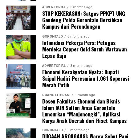
Kasim, M.Kes., menegaskan bahwa keterlibatan
ADVERTORIAL
3 months ago
STOP KEKERASAN: Satgas PPKPT UNG
mahasiswa merupakan bentuk perwujudan Tri Dharma
Gandeng Polda Gorontalo Bersihkan
Perguruan Tinggi dalam mengawal transformasi
Kampus dari Perundungan
layanan kesehatan primer.
GORONTALO
3 months ago
“Kehadiran mahasiswa mempercepat jangkauan skema
Intimidasi Pekerja Pers: Petugas
Merdeka Copper Gold Suruh Wartawan
active case finding
TBC yang dicanangkan pemerintah.
Lepas Baju
Sinergi multisektor antara perguruan tinggi, dinas
kesehatan, puskesmas, dan pemerintah desa seperti
ADVERTORIAL
3 months ago
Ekonomi Kerakyatan Nyata: Bupati
inilah yang menjadi kunci sukses pembentukan
Saipul Hadiri Peresmian 1.061 Koperasi
masyarakat sadar sehat,” jelas Dr. Vivien.
Merah Putih
Masyarakat Desa Luwoo menyambut antusias agenda
RUANG LITERASI
1 month ago
terpadu ini. Ratusan warga memanfaatkan layanan
Dosen Fakultas Ekonomi dan Bisnis
Islam IAIN Sultan Amai Gorontalo
pemeriksaan kesehatan gratis sekaligus berkonsultasi
Luncurkan “Manjonongki”, Aplikasi
mengenai pola hidup bersih dan sehat (PHBS)
Karya Anak Daerah dari Riset Kampus
pencegahan tuberkulosis.
GORONTALO
3 months ago
DUGAAN ARONGANSI: Warga Sebut Pani