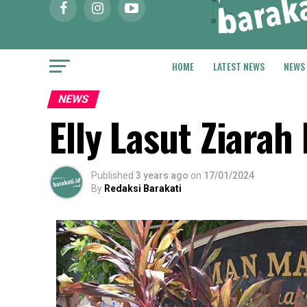
HOME
LATEST NEWS
NEWS
NEWS
Elly Lasut Ziara
Published
3 years ago
on
17/01/2024
By
Redaksi Barakati