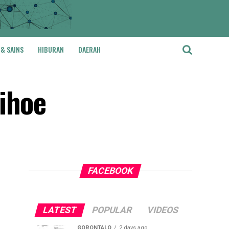
 & SAINS
HIBURAN
DAERAH
ihoe
FACEBOOK
LATEST
POPULAR
VIDEOS
GORONTALO
2 days ago