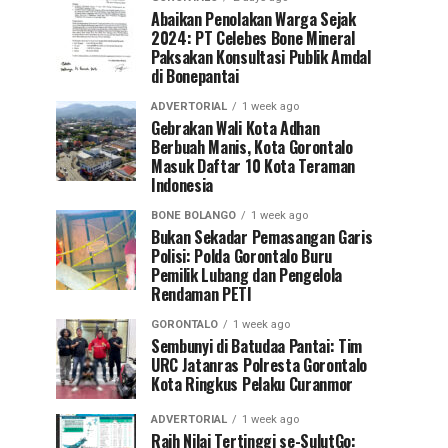
Abaikan Penolakan Warga Sejak
2024: PT Celebes Bone Mineral
Paksakan Konsultasi Publik Amdal
di Bonepantai
ADVERTORIAL
1 week ago
Gebrakan Wali Kota Adhan
Berbuah Manis, Kota Gorontalo
Masuk Daftar 10 Kota Teraman
Indonesia
BONE BOLANGO
1 week ago
Bukan Sekadar Pemasangan Garis
Polisi: Polda Gorontalo Buru
Pemilik Lubang dan Pengelola
Rendaman PETI
GORONTALO
1 week ago
Sembunyi di Batudaa Pantai: Tim
URC Jatanras Polresta Gorontalo
Kota Ringkus Pelaku Curanmor
ADVERTORIAL
1 week ago
Raih Nilai Tertinggi se-SulutGo: