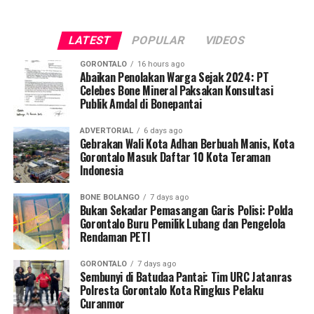
oleh tim Dosen Pembimbing Lapangan (DPL) KKN-PK
Desa Luwoo, yakni Dr. dr. Vivien Novarina A. Kasim,
LATEST
POPULAR
VIDEOS
M.Kes., dr. Siti Rakhmatia P. Th. Kum, M.Biomed., Ns. Nur
Ayun R. Yusuf, S.Kep., M.Kep., dan Ns. Sartika, S.Kep.,
GORONTALO
16 hours ago
M.Kep. Pendampingan akademis ini memastikan seluruh
Abaikan Penolakan Warga Sejak 2024: PT
Celebes Bone Mineral Paksakan Konsultasi
alur intervensi medis dan edukasi berjalan sesuai standar
Publik Amdal di Bonepantai
prosedur operasional.
ADVERTORIAL
6 days ago
Koordinator Desa KKN-PK UNG Desa Luwoo, Taufik
Gebrakan Wali Kota Adhan Berbuah Manis, Kota
Gorontalo Masuk Daftar 10 Kota Teraman
Mohamad Nur, menyampaikan bahwa selain mengawal
Indonesia
teknis pelayanan medis, mahasiswa bertindak sebagai
edukator kesehatan masyarakat.
BONE BOLANGO
7 days ago
Bukan Sekadar Pemasangan Garis Polisi: Polda
Penyuluhan difokuskan pada pemahaman mekanisme
Gorontalo Buru Pemilik Lubang dan Pengelola
Rendaman PETI
penularan, pengenalan gejala awal, pentingnya
pemeriksaan Dahak/TCM, kepatuhan minum obat
GORONTALO
7 days ago
hingga tuntas, serta pengikisan stigma negatif terhadap
Sembunyi di Batudaa Pantai: Tim URC Jatanras
penyintas TBC di lingkungan warga.
Polresta Gorontalo Kota Ringkus Pelaku
Curanmor