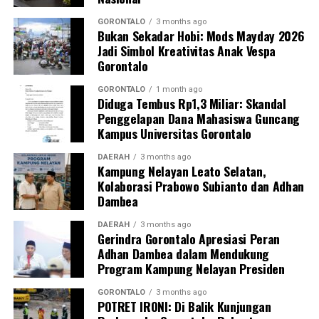
“Kehadiran mahasiswa mempercepat jangkauan skema
GORONTALO
3 months ago
Bukan Sekadar Hobi: Mods Mayday 2026
active case finding
TBC yang dicanangkan pemerintah.
Jadi Simbol Kreativitas Anak Vespa
Sinergi multisektor antara perguruan tinggi, dinas
Gorontalo
kesehatan, puskesmas, dan pemerintah desa seperti
inilah yang menjadi kunci sukses pembentukan
GORONTALO
1 month ago
Diduga Tembus Rp1,3 Miliar: Skandal
masyarakat sadar sehat,” jelas Dr. Vivien.
Penggelapan Dana Mahasiswa Guncang
Kampus Universitas Gorontalo
Masyarakat Desa Luwoo menyambut antusias agenda
terpadu ini. Ratusan warga memanfaatkan layanan
DAERAH
3 months ago
Kampung Nelayan Leato Selatan,
pemeriksaan kesehatan gratis sekaligus berkonsultasi
Kolaborasi Prabowo Subianto dan Adhan
mengenai pola hidup bersih dan sehat (PHBS)
Dambea
pencegahan tuberkulosis.
DAERAH
3 months ago
Gerindra Gorontalo Apresiasi Peran
Adhan Dambea dalam Mendukung
Program Kampung Nelayan Presiden
GORONTALO
3 months ago
POTRET IRONI: Di Balik Kunjungan