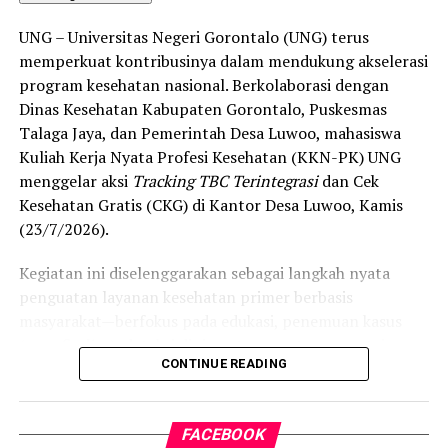
“Alhamdulillah, nilai IKAD Kota Gorontalo tercatat yang
UNG – Universitas Negeri Gorontalo (UNG) terus
tertinggi di kawasan SulutGo sebagaimana dipaparkan
memperkuat kontribusinya dalam mendukung akselerasi
dalam Rakorwil TPAKD,” ungkap Wawali Indra Gobel
program kesehatan nasional. Berkolaborasi dengan
usai kegiatan.
Dinas Kesehatan Kabupaten Gorontalo, Puskesmas
Talaga Jaya, dan Pemerintah Desa Luwoo, mahasiswa
Indra menambahkan, skor IKAD ini membuktikan bahwa
Kuliah Kerja Nyata Profesi Kesehatan (KKN-PK) UNG
tingkat keterjangkauan, pemanfaatan, serta inklusivitas
menggelar aksi
Tracking TBC Terintegrasi
dan Cek
layanan keuangan bagi masyarakat di Kota Gorontalo
Kesehatan Gratis (CKG) di Kantor Desa Luwoo, Kamis
berada di posisi terdepan.
(23/7/2026).
Predikat “Unggul” yang diraih Pemerintahan AIR
Kegiatan ini diselenggarakan sebagai langkah nyata
menjadi indikator kuat atas keberhasilan pemerintah
penguatan layanan kesehatan primer berbasis
daerah dalam mendorong masyarakat agar makin
masyarakat—berfokus pada edukasi, penemuan kasus
mudah, merata, dan aman dalam mengakses berbagai
(
case finding
), deteksi dini, serta pemutusan rantai
fasilitas jasa keuangan yang berkelanjutan.
CONTINUE READING
penularan tuberkulosis (TBC) yang masih menjadi salah
satu tantangan kesehatan terbesar di Indonesia.
FACEBOOK
Pelaksanaan program ini didampingi secara langsung