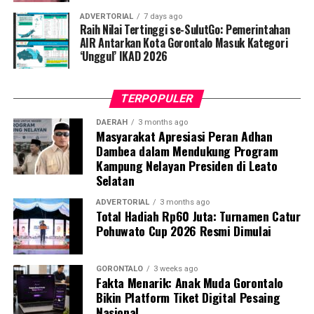
“Literasi kesehatan warga adalah fondasi utama dalam
ADVERTORIAL
7 days ago
memutus rantai penularan TBC. Kami berupaya
Raih Nilai Tertinggi se-SulutGo: Pemerintahan
menyampaikan edukasi yang persuasif dan mudah
AIR Antarkan Kota Gorontalo Masuk Kategori
‘Unggul’ IKAD 2026
dipahami agar warga tidak ragu melakukan pemeriksaan
apabila mengalami gejala batuk berkepanjangan,”
terang Taufik.
TERPOPULER
Selain skrining TBC, mahasiswa turut mendampingi
DAERAH
3 months ago
Masyarakat Apresiasi Peran Adhan
nakes Puskesmas Talaga Jaya dalam memberikan
Dambea dalam Mendukung Program
pelayanan Cek Kesehatan Gratis (CKG), meliputi
Kampung Nelayan Presiden di Leato
pengukuran tekanan darah, cek kadar gula darah, dan
Selatan
penapisan faktor risiko penyakit tidak menular (PTM)
sebagai upaya promotif-preventif.
ADVERTORIAL
3 months ago
Total Hadiah Rp60 Juta: Turnamen Catur
Pohuwato Cup 2026 Resmi Dimulai
Perwakilan DPL KKN-PK, Dr. dr. Vivien Novarina A.
Kasim, M.Kes., menegaskan bahwa keterlibatan
mahasiswa merupakan bentuk perwujudan Tri Dharma
GORONTALO
3 weeks ago
Fakta Menarik: Anak Muda Gorontalo
Perguruan Tinggi dalam mengawal transformasi
Bikin Platform Tiket Digital Pesaing
layanan kesehatan primer.
Nasional