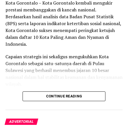
Kota Gorontalo – Kota Gorontalo kembali mengukir
UP NEXT
prestasi membanggakan di kancah nasional.
Pemkab Gorut terima CSR 640 Juta dari Bank Sulutgo
Berdasarkan hasil analisis data Badan Pusat Statistik
DON'T MISS
(BPS) serta laporan indikator ketertiban sosial nasional,
Pemkab Gorontalo Teken Mou Dengan Yayasan Bina
Kota Gorontalo sukses menempati peringkat ketujuh
Mandiri Gorontalo
dalam daftar 10 Kota Paling Aman dan Nyaman di
Indonesia.
Capaian strategis ini sekaligus mengukuhkan Kota
Gorontalo sebagai satu-satunya daerah di Pulau
Sulawesi yang berhasil menembus jajaran 10 besar
nasional dalam hal stabilitas keamanan dan kenyamanan
wilayah.
Sebagai pusat pemerintahan, pertumbuhan ekonomi,
CONTINUE READING
perdagangan, jasa, serta pendidikan di kawasan Teluk
Tomini, Kota Gorontalo terbukti mampu menjaga
stabilitas kondusivitas daerah. Kendati memiliki
ADVERTORIAL
mobilitas penduduk yang tinggi dan aktivitas ekonomi