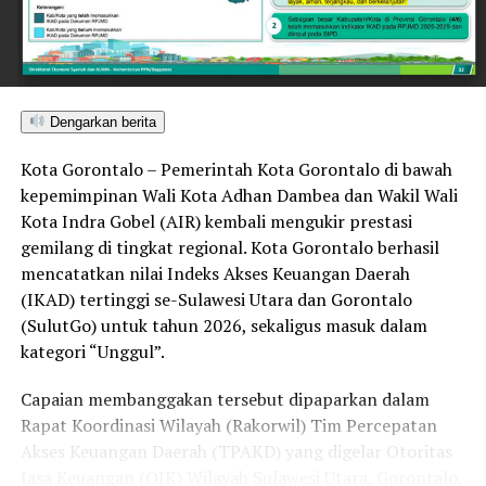
kelompok minoritas.
Selain pengukuhan nilai toleransi, kondusivitas daerah
turut ditopang oleh tindakan tegas Pemkot Gorontalo
bersama aparat penegak hukum dalam memberantas
Dengarkan berita
peredaran minuman keras (miras). Penindakan dilakukan
Kota Gorontalo – Pemerintah Kota Gorontalo di bawah
secara menyeluruh, tidak hanya menyasar pengecer
kepemimpinan Wali Kota Adhan Dambea dan Wakil Wali
skala kecil tetapi juga distributor dan toko-toko besar
Kota Indra Gobel (AIR) kembali mengukir prestasi
yang melanggar aturan.
gemilang di tingkat regional. Kota Gorontalo berhasil
Dalam daftar pemeringkatan nasional tersebut, Kota
mencatatkan nilai Indeks Akses Keuangan Daerah
Denpasar menempati posisi puncak dengan tingkat rasa
(IKAD) tertinggi se-Sulawesi Utara dan Gorontalo
aman masyarakat melebihi 81 persen, disusul oleh Kota
(SulutGo) untuk tahun 2026, sekaligus masuk dalam
Yogyakarta, Surakarta, Semarang, Magelang, dan
kategori “Unggul”.
Salatiga.
Capaian membanggakan tersebut dipaparkan dalam
Kota Gorontalo yang berada di urutan ketujuh berhasil
Rapat Koordinasi Wilayah (Rakorwil) Tim Percepatan
mengungguli sejumlah kota berkembang lainnya di
Akses Keuangan Daerah (TPAKD) yang digelar Otoritas
Indonesia, seperti Batam, Tanjung Pinang, dan
Jasa Keuangan (OJK) Wilayah Sulawesi Utara, Gorontalo,