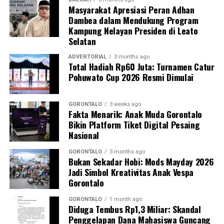
Masyarakat Apresiasi Peran Adhan
nakes Puskesmas Talaga Jaya dalam memberikan
Dambea dalam Mendukung Program
pelayanan Cek Kesehatan Gratis (CKG), meliputi
Kampung Nelayan Presiden di Leato
pengukuran tekanan darah, cek kadar gula darah, dan
Selatan
penapisan faktor risiko penyakit tidak menular (PTM)
sebagai upaya promotif-preventif.
ADVERTORIAL
3 months ago
Total Hadiah Rp60 Juta: Turnamen Catur
Pohuwato Cup 2026 Resmi Dimulai
Perwakilan DPL KKN-PK, Dr. dr. Vivien Novarina A.
Kasim, M.Kes., menegaskan bahwa keterlibatan
mahasiswa merupakan bentuk perwujudan Tri Dharma
GORONTALO
3 weeks ago
Fakta Menarik: Anak Muda Gorontalo
Perguruan Tinggi dalam mengawal transformasi
Bikin Platform Tiket Digital Pesaing
layanan kesehatan primer.
Nasional
“Kehadiran mahasiswa mempercepat jangkauan skema
GORONTALO
3 months ago
Bukan Sekadar Hobi: Mods Mayday 2026
active case finding
TBC yang dicanangkan pemerintah.
Jadi Simbol Kreativitas Anak Vespa
Sinergi multisektor antara perguruan tinggi, dinas
Gorontalo
kesehatan, puskesmas, dan pemerintah desa seperti
inilah yang menjadi kunci sukses pembentukan
GORONTALO
1 month ago
Diduga Tembus Rp1,3 Miliar: Skandal
masyarakat sadar sehat,” jelas Dr. Vivien.
Penggelapan Dana Mahasiswa Guncang