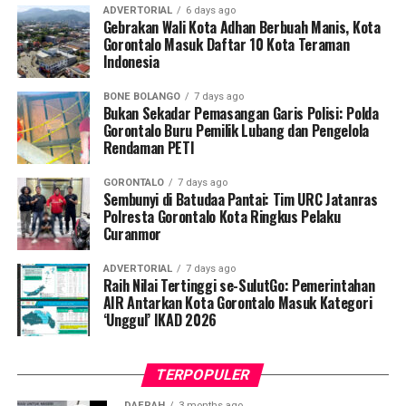
ADVERTORIAL
6 days ago
Koordinator Desa KKN-PK UNG Desa Luwoo, Taufik
Gebrakan Wali Kota Adhan Berbuah Manis, Kota
Gorontalo Masuk Daftar 10 Kota Teraman
Mohamad Nur, menyampaikan bahwa selain mengawal
Indonesia
teknis pelayanan medis, mahasiswa bertindak sebagai
edukator kesehatan masyarakat.
BONE BOLANGO
7 days ago
Bukan Sekadar Pemasangan Garis Polisi: Polda
Penyuluhan difokuskan pada pemahaman mekanisme
Gorontalo Buru Pemilik Lubang dan Pengelola
Rendaman PETI
penularan, pengenalan gejala awal, pentingnya
pemeriksaan Dahak/TCM, kepatuhan minum obat
GORONTALO
7 days ago
hingga tuntas, serta pengikisan stigma negatif terhadap
Sembunyi di Batudaa Pantai: Tim URC Jatanras
penyintas TBC di lingkungan warga.
Polresta Gorontalo Kota Ringkus Pelaku
Curanmor
“Literasi kesehatan warga adalah fondasi utama dalam
ADVERTORIAL
7 days ago
memutus rantai penularan TBC. Kami berupaya
Raih Nilai Tertinggi se-SulutGo: Pemerintahan
menyampaikan edukasi yang persuasif dan mudah
AIR Antarkan Kota Gorontalo Masuk Kategori
‘Unggul’ IKAD 2026
dipahami agar warga tidak ragu melakukan pemeriksaan
apabila mengalami gejala batuk berkepanjangan,”
terang Taufik.
TERPOPULER
Selain skrining TBC, mahasiswa turut mendampingi
DAERAH
3 months ago