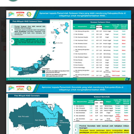
tengah keberagaman warga.
Rendahnya angka kriminalitas jalanan dan minimnya
potensi gesekan sosial menjadikan Kota Gorontalo kian
ideal sebagai destinasi investasi, pusat pendidikan,
maupun kawasan hunian yang aman bagi warga lokal
dan pendatang.
Keberhasilan ini tidak terlepas dari langkah strategis
Pemerintah Kota Gorontalo di bawah kepemimpinan
Wali Kota Adhan Dambea. Salah satu pilar utamanya
adalah penguatan nilai-nilai toleransi antarumat
beragama secara inklusif.
Wali Kota Adhan Dambea menegaskan komitmennya
untuk menjadi mengayom bagi seluruh lapisan
masyarakat tanpa membedakan latar belakang agama.
Komitmen ini diwujudkan lewat dukungan nyata
terhadap berbagai agenda keagamaan, termasuk bagi