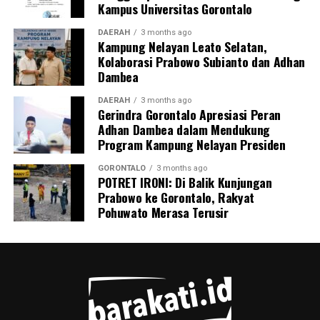
Kampus Universitas Gorontalo
Masyarakat Desa Luwoo menyambut antusias agenda
terpadu ini. Ratusan warga memanfaatkan layanan
DAERAH
3 months ago
Kampung Nelayan Leato Selatan,
pemeriksaan kesehatan gratis sekaligus berkonsultasi
Kolaborasi Prabowo Subianto dan Adhan
mengenai pola hidup bersih dan sehat (PHBS)
Dambea
pencegahan tuberkulosis.
DAERAH
3 months ago
Gerindra Gorontalo Apresiasi Peran
Adhan Dambea dalam Mendukung
Program Kampung Nelayan Presiden
GORONTALO
3 months ago
POTRET IRONI: Di Balik Kunjungan
Prabowo ke Gorontalo, Rakyat
Pohuwato Merasa Terusir