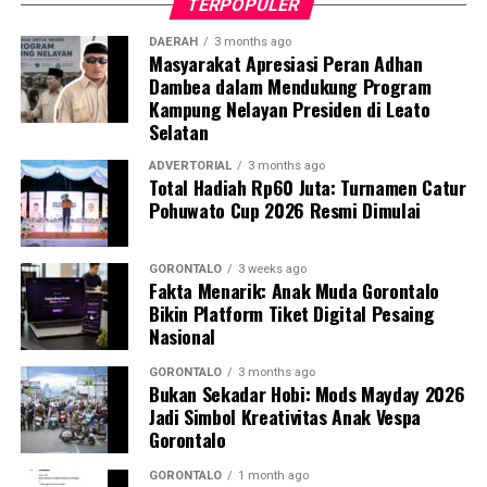
TERPOPULER
DAERAH
3 months ago
Masyarakat Apresiasi Peran Adhan
Dambea dalam Mendukung Program
Kampung Nelayan Presiden di Leato
Selatan
ADVERTORIAL
3 months ago
Total Hadiah Rp60 Juta: Turnamen Catur
Pohuwato Cup 2026 Resmi Dimulai
GORONTALO
3 weeks ago
Fakta Menarik: Anak Muda Gorontalo
Bikin Platform Tiket Digital Pesaing
Nasional
GORONTALO
3 months ago
Bukan Sekadar Hobi: Mods Mayday 2026
Jadi Simbol Kreativitas Anak Vespa
Gorontalo
GORONTALO
1 month ago