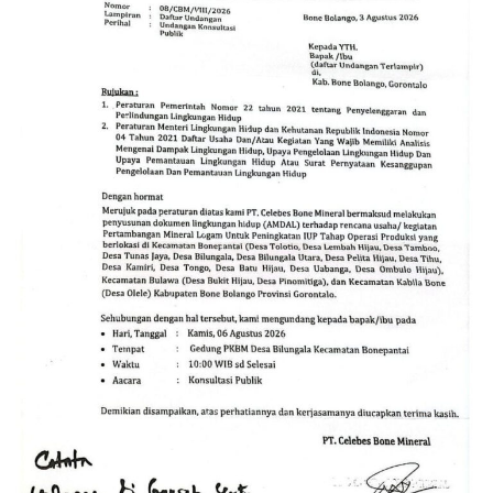
Diversifikasi portofolio investasi dan pemantauan
kondisi pasar secara berkala sangat disarankan untuk
meminimalkan risiko investasi.
Prospek Harga Emas ke Depan
Meskipun terjadi penurunan harga emas, emas tetap
dianggap sebagai aset lindung nilai yang efektif
terhadap inflasi dan ketidakpastian ekonomi. Pergerakan
harga emas ke depan akan dipengaruhi oleh
perkembangan ekonomi global, kebijakan moneter, dan
faktor geopolitik. Investor disarankan untuk tetap
waspada dan melakukan analisis pasar secara
menyeluruh sebelum mengambil keputusan investasi.
Dengan memahami faktor-faktor yang mempengaruhi
harga emas dan implikasinya bagi investasi, investor
dapat membuat keputusan yang lebih bijak dalam
menghadapi dinamika pasar emas.