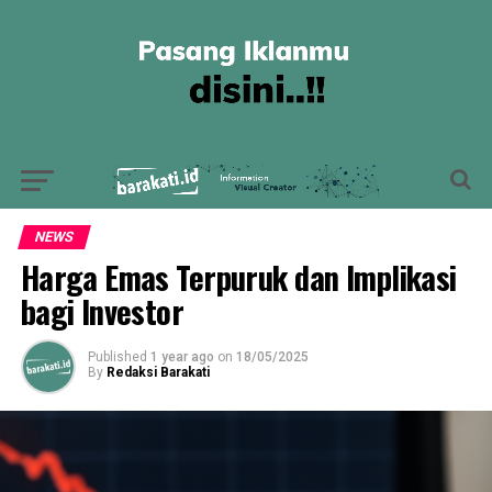
NEWS
Harga Emas Terpuruk dan Implikasi
bagi Investor
Published
1 year ago
on
18/05/2025
By
Redaksi Barakati