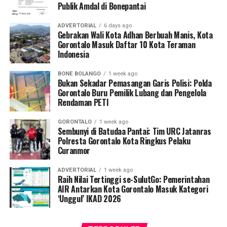
Publik Amdal di Bonepantai
Sadar menjadi korban pencurian, korban lantas
ADVERTORIAL
6 days ago
menghubungi atasannya, Kezia Kambey, untuk
Gebrakan Wali Kota Adhan Berbuah Manis, Kota
memeriksa rekaman kamera pengawas (
CCTV
) gudang.
Gorontalo Masuk Daftar 10 Kota Teraman
Indonesia
Hasil analisis rekaman menunjukkan sepeda motor
berpelat nomor DB 3539 AR tersebut telah digondol
BONE BOLANGO
1 week ago
oleh pria tak dikenal. Atas kejadian itu, korban langsung
Bukan Sekadar Pemasangan Garis Polisi: Polda
membuat laporan resmi di SPKT Polresta Gorontalo
Gorontalo Buru Pemilik Lubang dan Pengelola
Rendaman PETI
Kota.
GORONTALO
1 week ago
Menindaklanjuti laporan korban, Tim URC Jatanras
Sembunyi di Batudaa Pantai: Tim URC Jatanras
bergerak cepat melakukan penyelidikan hingga berhasil
Polresta Gorontalo Kota Ringkus Pelaku
Curanmor
mendeteksi keberadaan pelaku dan melakukan
penangkapan tanpa perlawanan. Saat ini pelaku beserta
ADVERTORIAL
1 week ago
barang bukti telah diamankan di Mako Polresta
Raih Nilai Tertinggi se-SulutGo: Pemerintahan
Gorontalo Kota guna menjalani proses hukum lebih
AIR Antarkan Kota Gorontalo Masuk Kategori
‘Unggul’ IKAD 2026
lanjut.