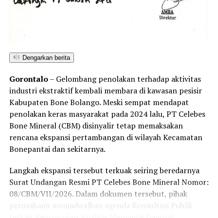
RELATED TOPICS:
DOLAR AS
FAKTOR PENGARUH HARGA EMAS
HARGA EMAS
HARGA EMAS ANTAM
IMBAL HASIL OBLIGASI
INVESTASI EMAS
KEBIJAKAN BANK SENTRAL
PASAR EMAS INDONESIA
PENURUNAN HARGA EMAS
Dengarkan berita
PT ANEKA TAMBANG
TERBARU
Gorontalo
– Gelombang penolakan terhadap aktivitas
UP NEXT
industri ekstraktif kembali membara di kawasan pesisir
MENKES RI sebut Gaji Rp15 Juta Lebih Sehat dan Pintar
Dibanding Gaji Rp5 Juta
Kabupaten Bone Bolango. Meski sempat mendapat
penolakan keras masyarakat pada 2024 lalu, PT Celebes
DON'T MISS
Bone Mineral (CBM) disinyalir tetap memaksakan
Aleg DPR RI Rusli Habibie Nyatakan Dukungan Penuh
untuk Pelaksanaan CSP XVIII di Gorontalo
rencana ekspansi pertambangan di wilayah Kecamatan
Bonepantai dan sekitarnya.
Langkah ekspansi tersebut terkuak seiring beredarnya
Surat Undangan Resmi PT Celebes Bone Mineral Nomor:
08/CBM/VII/2026. Dalam dokumen tersebut, pihak
perusahaan menjadwalkan agenda Konsultasi Publik
terkait Penyusunan Analisis Mengenai Dampak