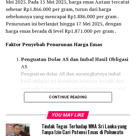
Mei 2025. Pada 15 Mei 2025, harga emas Antam tercatat
sebesar Rp1.866.000 per gram, turun dari harga
sebelumnya yang mencapai Rp1.886.000 per gram .
Penurunan ini berlanjut hingga 17 Mei 2025, dengan
harga emas berada di level Rp1.871.000 per gram .
Faktor Penyebab Penurunan Harga Emas
Penguatan Dolar AS dan Imbal Hasil Obligasi
AS
Penguatan dolar AS dan meningkatnya imbal
hasil obligasi AS membuat investor beralih dari
aset safe haven seperti emas ke instrumen yang
memberikan return lebih tinggi, sehingga
CONTINUE READING
menekan harga emas .
Optimisme Pasar terhadap Perdagangan
YOU MAY LIKE
Global
Tindak Tegas Terhadap WNA Sri Lanka yang
Kesepakatan antara Amerika Serikat dan
Tanpa Izin Cari Potensi Emas di Pohuwato
Tiongkok untuk memangkas tarif impor dan