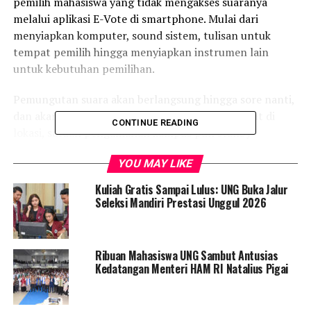
pemilih mahasiswa yang tidak mengakses suaranya
melalui aplikasi E-Vote di smartphone. Mulai dari
menyiapkan komputer, sound sistem, tulisan untuk
tempat pemilih hingga menyiapkan instrumen lain
untuk kebutuhan pemilihan.
Pemungutan suara akan berlangsung hingga sore nanti,
dan akan berakhir pada pukul 16.00 Wita. Terlihat di
CONTINUE READING
lokasi, satuan pengamanan kampus pun stanby
membantu KPL dalam mempersiapkan pemilihan.
YOU MAY LIKE
Kontestasi Pilbem UNG kali ini diikuti 2 pasangan calon
Kuliah Gratis Sampai Lulus: UNG Buka Jalur
presiden dan wakil presiden BEM. Mereka masing-
Seleksi Mandiri Prestasi Unggul 2026
masing Ilyas-Ikram Kango dan Moh. Rifaldi Ibura-Siti
Rahmawati Djula.
Ribuan Mahasiswa UNG Sambut Antusias
Kedatangan Menteri HAM RI Natalius Pigai
RELATED TOPICS:
PEMILIHAN BEM
UNG
UP NEXT