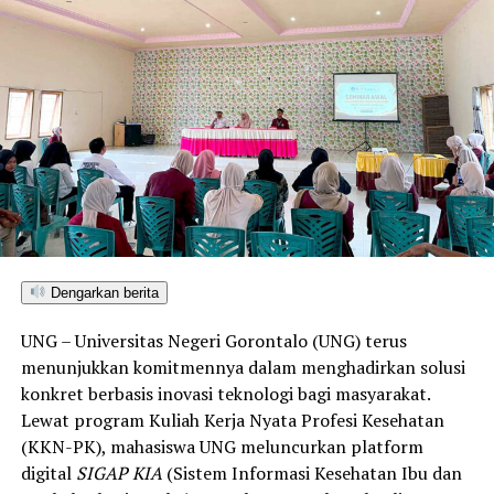
teknis pelayanan medis, mahasiswa bertindak sebagai
edukator kesehatan masyarakat.
Penyuluhan difokuskan pada pemahaman mekanisme
penularan, pengenalan gejala awal, pentingnya
pemeriksaan Dahak/TCM, kepatuhan minum obat
hingga tuntas, serta pengikisan stigma negatif terhadap
penyintas TBC di lingkungan warga.
“Literasi kesehatan warga adalah fondasi utama dalam
memutus rantai penularan TBC. Kami berupaya
menyampaikan edukasi yang persuasif dan mudah
Dengarkan berita
dipahami agar warga tidak ragu melakukan pemeriksaan
UNG – Universitas Negeri Gorontalo (UNG) terus
apabila mengalami gejala batuk berkepanjangan,”
menunjukkan komitmennya dalam menghadirkan solusi
terang Taufik.
konkret berbasis inovasi teknologi bagi masyarakat.
Lewat program Kuliah Kerja Nyata Profesi Kesehatan
Selain skrining TBC, mahasiswa turut mendampingi
(KKN-PK), mahasiswa UNG meluncurkan platform
nakes Puskesmas Talaga Jaya dalam memberikan
digital
SIGAP KIA
(Sistem Informasi Kesehatan Ibu dan
pelayanan Cek Kesehatan Gratis (CKG), meliputi