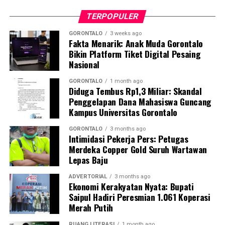
bagi kader dalam melakukan deteksi dini,
TERPOPULER
pendampingan, hingga skenario evakuasi ibu hamil
berisiko tinggi.
GORONTALO
3 weeks ago
Fakta Menarik: Anak Muda Gorontalo
Bikin Platform Tiket Digital Pesaing
Dosen Pembimbing Lapangan (DPL) KKN Profesi
Nasional
Kesehatan UNG menegaskan bahwa pemberdayaan
kader berbasis komunitas merupakan instrumen krusial
GORONTALO
1 month ago
Diduga Tembus Rp1,3 Miliar: Skandal
dalam mempercepat penurunan Angka Kematian Ibu
Penggelapan Dana Mahasiswa Guncang
(AKI) dan Angka Kematian Anak (AKA).
Kampus Universitas Gorontalo
“Penyelamatan jiwa ibu hamil saat bencana tidak bisa
GORONTALO
3 months ago
Intimidasi Pekerja Pers: Petugas
hanya bergantung pada fasilitas kesehatan formal.
Merdeka Copper Gold Suruh Wartawan
Harus ada sistem kesiapsiagaan berbasis masyarakat
Lepas Baju
yang solid. Kehadiran buku panduan ini memperjelas
alur koordinasi penanganan darurat di lapangan,” ujar
ADVERTORIAL
3 months ago
Ekonomi Kerakyatan Nyata: Bupati
DPL KKN.
Saipul Hadiri Peresmian 1.061 Koperasi
Merah Putih
Pelatihan berlangsung interaktif lewat simulasi
penanganan awal, diskusi kasus, hingga penyamaan
RUANG LITERASI
1 month ago