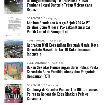
serta mengoordinasikan mekanisme rujukan cepat (
Di Tengah Gencarnya Razia Polisi: Siasat
fast-
Tambang Ilegal Buntulia Tetap Melenggang
track referral
).
Bebas
Koordinator Desa KKN Profesi Kesehatan UNG Desa
GORONTALO
4 days ago
Hutadaa menekankan pentingnya posisi strategis kader
Abaikan Penolakan Warga Sejak 2024: PT
Celebes Bone Mineral Paksakan Konsultasi
yang bersinggungan langsung dengan masyarakat
Publik Amdal di Bonepantai
harian.
ADVERTORIAL
1 week ago
“Kader adalah pihak terdekat dengan ibu hamil dan
Gebrakan Wali Kota Adhan Berbuah Manis, Kota
keluarganya. Melalui program ini, kami ingin
Gorontalo Masuk Daftar 10 Kota Teraman
Indonesia
memastikan kader di Desa Hutadaa memiliki
kesiapsiagaan tinggi dalam mengenali
BONE BOLANGO
1 week ago
kegawatdaruratan kehamilan, terutama di tengah situasi
Bukan Sekadar Pemasangan Garis Polisi: Polda
krisis bencana, serta mampu berkoordinasi secara efektif
Gorontalo Buru Pemilik Lubang dan Pengelola
Rendaman PETI
dengan tenaga kesehatan,” jelasnya.
GORONTALO
1 week ago
Selain sesi edukasi teknis, mahasiswa UNG turut
Sembunyi di Batudaa Pantai: Tim URC Jatanras
meluncurkan
Buku Panduan Manajemen
Polresta Gorontalo Kota Ringkus Pelaku
Curanmor
Kegawatdaruratan Ibu Hamil pada Situasi Bencana
. Buku
petunjuk praktis ini berfungsi sebagai pedoman standar