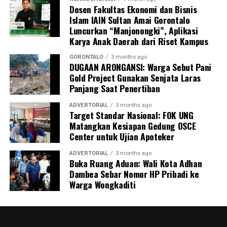
Dosen Fakultas Ekonomi dan Bisnis
persepsi peran keluarga dalam pengawasan masa
Islam IAIN Sultan Amai Gorontalo
kehamilan.
Luncurkan “Manjonongki”, Aplikasi
Karya Anak Daerah dari Riset Kampus
Inisiatif
BUMIL TANGGUH
menjadi wujud nyata
komitmen KKN Profesi Kesehatan UNG 2026 dalam
GORONTALO
3 months ago
DUGAAN ARONGANSI: Warga Sebut Pani
mengoptimalkan pengawasan kehamilan risiko tinggi.
Gold Project Gunakan Senjata Laras
Melalui sinergi mahasiswa, kader, dan pemerintah desa,
Panjang Saat Penertiban
UNG berharap terbangun sistem mitigasi kebencanan
maternal yang tanggap, terintegrasi, dan berkelanjutan.
ADVERTORIAL
3 months ago
Target Standar Nasional: FOK UNG
Matangkan Kesiapan Gedung OSCE
Center untuk Ujian Apoteker
ADVERTORIAL
3 months ago
Buka Ruang Aduan: Wali Kota Adhan
Dambea Sebar Nomor HP Pribadi ke
Warga Wongkaditi