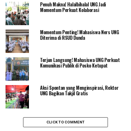
Perolehan Sementara, Paket RAHMAT Unggul Di Pilbem
Penuh Makna! Halalbihalal UNG Jadi
UNG
Momentum Perkuat Kolaborasi
DON'T MISS
Marten Taha: Pendidikan Anti Korupsi Di Kota Gorontalo
Tak Sebatas Program
Momentum Penting! Mahasiswa Ners UNG
Diterima di RSUD Dunda
Terjun Langsung! Mahasiswa UNG Perkuat
Komunikasi Publik di Posko Ketupat
Aksi Spontan yang Menginspirasi, Rektor
UNG Bagikan Takjil Gratis
CLICK TO COMMENT