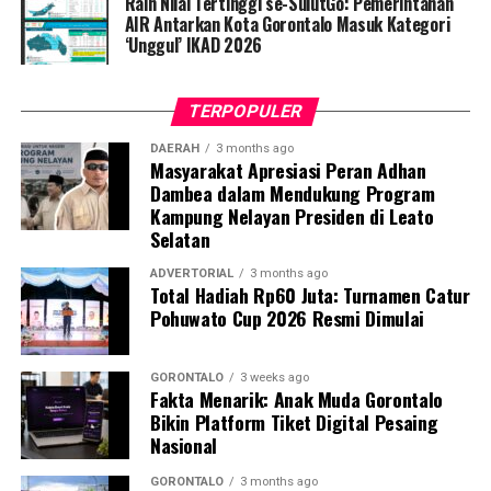
Raih Nilai Tertinggi se-SulutGo: Pemerintahan
acak. Setiap pegawai, baik ASN maupun PPPK, yang
AIR Antarkan Kota Gorontalo Masuk Kategori
‘Unggul’ IKAD 2026
kedapatan berkeliaran di luar instansi saat jam kerja
tanpa melampirkan surat izin tertulis, akan langsung
kami amankan dan tertibkan ke Mako Satpol PP Kota
TERPOPULER
Gorontalo,” tegas Marwan Saleh.
DAERAH
3 months ago
Masyarakat Apresiasi Peran Adhan
Marwan berharap, shock therapy melalui razia berkala
Dambea dalam Mendukung Program
ini mampu menumbuhkan kesadaran kolektif para
Kampung Nelayan Presiden di Leato
aparatur agar menghormati regulasi jam kerja, serta
Selatan
tidak meninggalkan kewajiban pelayanan publik demi
kepentingan pribadi.
ADVERTORIAL
3 months ago
Total Hadiah Rp60 Juta: Turnamen Catur
Pohuwato Cup 2026 Resmi Dimulai
Terkait mekanisme penindakan, Marwan menjelaskan
bahwa para oknum yang terjaring razia tidak langsung
dijatuhi sanksi disiplin berat. Mereka terlebih dahulu
GORONTALO
3 weeks ago
Fakta Menarik: Anak Muda Gorontalo
digiring ke posko untuk menjalani proses administrasi
Bikin Platform Tiket Digital Pesaing
yustisial, meliputi pembuatan Berita Acara Pemeriksaan
Nasional
(BAP) lisan serta penandatanganan surat pernyataan
bermeterai untuk tidak mengulangi perbuatan tersebut.
GORONTALO
3 months ago