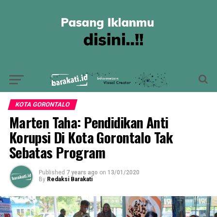
KOTA GORONTALO
Marten Taha: Pendidikan Anti
Korupsi Di Kota Gorontalo Tak
Sebatas Program
Published
7 years ago
on
13/01/2020
By
Redaksi Barakati