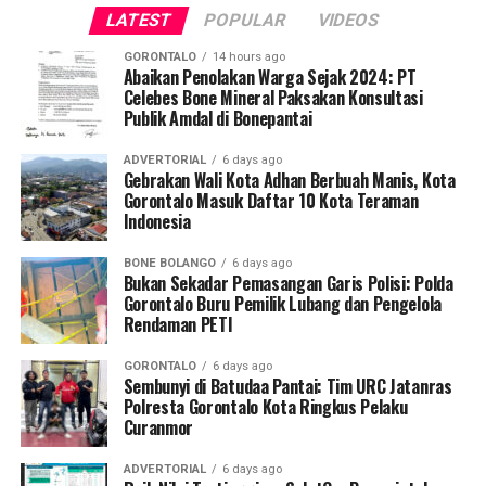
LATEST
POPULAR
VIDEOS
Saat diinterogasi, keempatnya dipastikan tidak mampu
menunjukkan dokumen dispensasi atau surat izin keluar
GORONTALO
14 hours ago
kantor.
Abaikan Penolakan Warga Sejak 2024: PT
Celebes Bone Mineral Paksakan Konsultasi
Publik Amdal di Bonepantai
Operasi penyisiran bergerak mobile menyasar sejumlah
titik vital yang kerap menjadi pusat keramaian dan
ADVERTORIAL
6 days ago
perbelanjaan. Di antaranya Citimall Gorontalo,
Gebrakan Wali Kota Adhan Berbuah Manis, Kota
Gorontalo Masuk Daftar 10 Kota Teraman
Indogrosir, pusat perbelanjaan alat tulis Toko Ira dan
Indonesia
Toko Mufida, hingga beberapa rumah makan strategis di
seputaran Kota Gorontalo.
BONE BOLANGO
6 days ago
Bukan Sekadar Pemasangan Garis Polisi: Polda
Kepala Satpol PP Kota Gorontalo Marwan Saleh
Gorontalo Buru Pemilik Lubang dan Pengelola
Rendaman PETI
menegaskan, operasi perdana di awal pekan ini
merupakan tindak lanjut langsung dari arahan Wali Kota
GORONTALO
6 days ago
Gorontalo guna memperketat pengawasan internal
Sembunyi di Batudaa Pantai: Tim URC Jatanras
terhadap perilaku ASN dan PPPK.
Polresta Gorontalo Kota Ringkus Pelaku
Curanmor
“Sesuai perintah harian Bapak Wali Kota, razia
ADVERTORIAL
6 days ago
penegakan disiplin ini akan kami gelar secara rutin dan