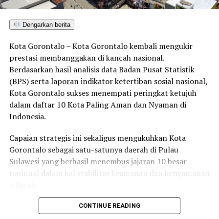
Terpisah, Kepala Inspektorat Kota Gorontalo Nuryanto
menjelaskan, sekaitan dengan pengembangan program
Dengarkan berita
ini Pemkot Gorontalo nantinya akan menjadi rujukan
bagi daerah-daerah lain di Provinsi Gorontalo. Pemkot
Kota Gorontalo – Kota Gorontalo kembali mengukir
dipastikan akan membantu daerah lain untuk melakukan
prestasi membanggakan di kancah nasional.
langkah yang sudah dilaksanakan sebelumnya.
Berdasarkan hasil analisis data Badan Pusat Statistik
(BPS) serta laporan indikator ketertiban sosial nasional,
Dalam MCP di Provinsi Gorontalo, Kota Gorontalo
Kota Gorontalo sukses menempati peringkat ketujuh
menularkan kepada daerah-daerah lain, untuk
dalam daftar 10 Kota Paling Aman dan Nyaman di
mengambil langkah-langkah sebagaimana yang telah
Indonesia.
dibuat oleh Kota Gorontalo, dalam merealisasikan
Rencana Aksi MCP KPK di tahun 2020 ini, ujar Nuryanto.
Capaian strategis ini sekaligus mengukuhkan Kota
Gorontalo sebagai satu-satunya daerah di Pulau
Sulawesi yang berhasil menembus jajaran 10 besar
RELATED TOPICS:
ANTI KORUPSI
KOTA GORONTALO
nasional dalam hal stabilitas keamanan dan kenyamanan
MARTEN TAHA
PENDIDIKAN
wilayah.
UP NEXT
Hari Ini UNG Gelar Pemilihan BEM
Sebagai pusat pemerintahan, pertumbuhan ekonomi,
CONTINUE READING
perdagangan, jasa, serta pendidikan di kawasan Teluk