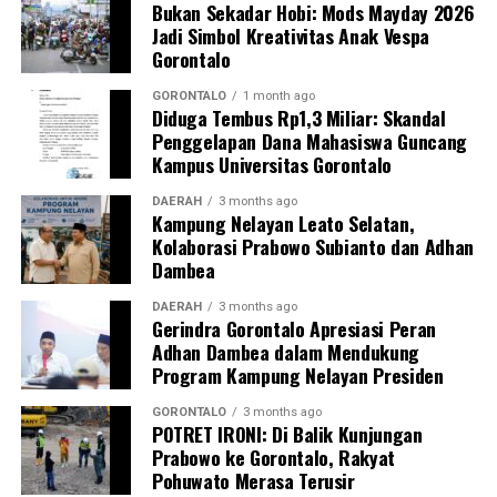
Bukan Sekadar Hobi: Mods Mayday 2026
Jadi Simbol Kreativitas Anak Vespa
Sebagai langkah lanjutan, draf data klinis identitas para
Gorontalo
pegawai yang terjaring akan segera diteruskan secara
resmi ke instansi atau Organisasi Perangkat Daerah
GORONTALO
1 month ago
Diduga Tembus Rp1,3 Miliar: Skandal
(OPD) asal mereka sebagai bahan evaluasi dan
Penggelapan Dana Mahasiswa Guncang
pembinaan internal oleh kepala dinas.
Kampus Universitas Gorontalo
“Seluruh hasil pendataan orisinal ini akan kami kirimkan
DAERAH
3 months ago
Kampung Nelayan Leato Selatan,
ke instansi masing-masing hari ini juga. Selain itu, draf
Kolaborasi Prabowo Subianto dan Adhan
laporan ini kami tembuskan langsung kepada Bapak Wali
Dambea
Kota Gorontalo melalui Sekretaris Daerah sebagai
bentuk pertanggungjawaban konkret hasil razia,”
DAERAH
3 months ago
Gerindra Gorontalo Apresiasi Peran
pungkas Marwan.
Adhan Dambea dalam Mendukung
Program Kampung Nelayan Presiden
Melalui skema pengawasan berlapis dan berkala ini,
Pemerintah Kota Gorontalo memproyeksikan adanya
GORONTALO
3 months ago
POTRET IRONI: Di Balik Kunjungan
grafik kenaikan tingkat kedisiplinan aparatur. Dengan
Prabowo ke Gorontalo, Rakyat
demikian, kualitas pelayanan publik kepada masyarakat
Pohuwato Merasa Terusir
dapat berjalan secara optimal tanpa terganggu oleh