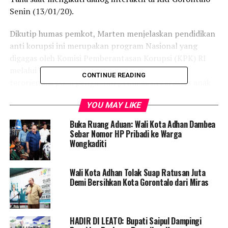
Senin (13/01/20).
Dikutip humas pemkot, Marten menjelaskan pendidikan
anti korupsi ini merupakan program Nasional yang
digagas oleh Komisi Pemberantasan Korupsi (KPK) RI
melalui UU nomor 19 tahun 2019. Program ini
CONTINUE READING
terorientasi pada penguatan pendidikan karakter anak
di setiap pendidikan formal. Program itu juga sejalan
YOU MAY LIKE
dengan Peraturan Menteri Pendidikan dan Kebudayaan
tentang penguatan pendidikan karakter di pendidikan
Buka Ruang Aduan: Wali Kota Adhan Dambea
formal.
Sebar Nomor HP Pribadi ke Warga
Wongkaditi
Marten menuturkan, pendidikan anti korupsi
memberikan dampak jangka panjang terhadap masa
Wali Kota Adhan Tolak Suap Ratusan Juta
depan generasi muda di daerah.
Demi Bersihkan Kota Gorontalo dari Miras
Dalam menerapkan program ini, jauh sebelum itu
Pemkot Gorontalo sudah melakukan uji coba di 10 SD
HADIR DI LEATO: Bupati Saipul Dampingi
dan 10 SMP. Dari hasil evaluasi dan monitoring yang