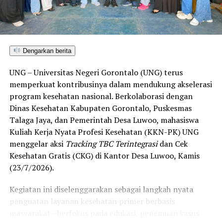
satu-satunya daerah di wilayah tersebut yang
menembus kategori “Unggul”. Sementara kabupaten lain
di Gorontalo masih berada pada kategori “Berkembang”
hingga menuju “Unggul”.
Dengarkan berita
“Alhamdulillah, nilai IKAD Kota Gorontalo tercatat yang
UNG – Universitas Negeri Gorontalo (UNG) terus
tertinggi di kawasan SulutGo sebagaimana dipaparkan
memperkuat kontribusinya dalam mendukung akselerasi
dalam Rakorwil TPAKD,” ungkap Wawali Indra Gobel
program kesehatan nasional. Berkolaborasi dengan
usai kegiatan.
Dinas Kesehatan Kabupaten Gorontalo, Puskesmas
Talaga Jaya, dan Pemerintah Desa Luwoo, mahasiswa
Indra menambahkan, skor IKAD ini membuktikan bahwa
Kuliah Kerja Nyata Profesi Kesehatan (KKN-PK) UNG
tingkat keterjangkauan, pemanfaatan, serta inklusivitas
menggelar aksi
Tracking TBC Terintegrasi
dan Cek
layanan keuangan bagi masyarakat di Kota Gorontalo
Kesehatan Gratis (CKG) di Kantor Desa Luwoo, Kamis
berada di posisi terdepan.
(23/7/2026).
Predikat “Unggul” yang diraih Pemerintahan AIR
Kegiatan ini diselenggarakan sebagai langkah nyata
menjadi indikator kuat atas keberhasilan pemerintah
penguatan layanan kesehatan primer berbasis
daerah dalam mendorong masyarakat agar makin
masyarakat—berfokus pada edukasi, penemuan kasus
mudah, merata, dan aman dalam mengakses berbagai