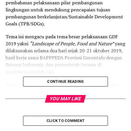
pembahasan pelaksanaan pilar pembangunan
lingkungan untuk mendukung pencapaian tujuan
pembangunan berkelanjutan/Sustainable Development
Goals (TPB/SDGs).
Tema ini mengacu pada tema besar pelaksanaan GDF
2019 yakni
“Landscape of People, Food and Nature”
yang
dilaksanakan selama dua hari sejak 20-21 oktober 2019,
hasil kerja sama BAPPPEDA Provinsi Gorontalo dengan
Burung Indonesia dan pemerintah Jerman di
implementasi oleh GIZ.
CONTINUE READING
Rapat pleno II ini menghadirkan narasumber Manajer
Pilar Pembangunan Lingkungan Sekretariat Nasional
SDGs Bappenas Rachman Kurniawan. Sesi ini mengulas
YOU MAY LIKE
langkah-langkah inovatif yang dilakukan provinsi dan
Kabupaten/Kota dalam rangka mempercepat
pencapaian target SDGs yang masih tertinggal,
CLICK TO COMMENT
sementara untuk pendekatan ekonominya, panitia GFD