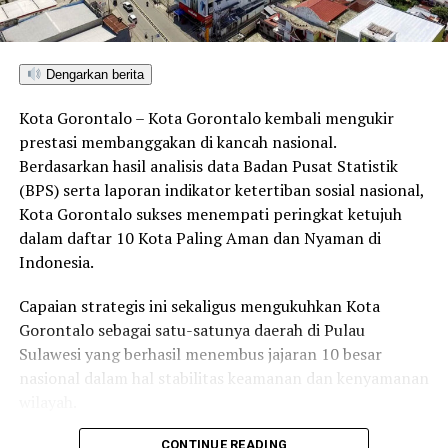
Dengarkan berita
Kota Gorontalo – Kota Gorontalo kembali mengukir
prestasi membanggakan di kancah nasional.
Berdasarkan hasil analisis data Badan Pusat Statistik
(BPS) serta laporan indikator ketertiban sosial nasional,
Sesi ini merupakan ajang saling berbagi informasi
Kota Gorontalo sukses menempati peringkat ketujuh
tentang inovasi dan praktek terbaik pelestarian dan
dalam daftar 10 Kota Paling Aman dan Nyaman di
pengelolaan lingkungan hidup untuk mendukung
Indonesia.
pencapaian target SDGs hingga tahun 2030.
pembicaranya adalah Prof. Dr. Rahim Darma dari SDGs
Capaian strategis ini sekaligus mengukuhkan Kota
Center Universitas Hasanuddin Makassar yang mengkaji
Gorontalo sebagai satu-satunya daerah di Pulau
keterkaitan isu lingkungan hidup dengan target
Sulawesi yang berhasil menembus jajaran 10 besar
pencapaian kesejahteraan masyarakat. Pembicara
nasional dalam hal stabilitas keamanan dan kenyamanan
lainnya membahas Plus-Minus Kabupaten Konservasi
wilayah.
yang dibawakan oleh Sekretaris Daerah Kabupaten Bone
Bolango, Ishak Ntoma.
Sebagai pusat pemerintahan, pertumbuhan ekonomi,
CONTINUE READING