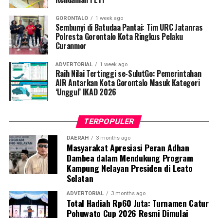
penularan, pengenalan gejala awal, pentingnya
pemeriksaan Dahak/TCM, kepatuhan minum obat
GORONTALO
1 week ago
hingga tuntas, serta pengikisan stigma negatif terhadap
Sembunyi di Batudaa Pantai: Tim URC Jatanras
penyintas TBC di lingkungan warga.
Polresta Gorontalo Kota Ringkus Pelaku
Curanmor
“Literasi kesehatan warga adalah fondasi utama dalam
ADVERTORIAL
1 week ago
memutus rantai penularan TBC. Kami berupaya
Raih Nilai Tertinggi se-SulutGo: Pemerintahan
menyampaikan edukasi yang persuasif dan mudah
AIR Antarkan Kota Gorontalo Masuk Kategori
‘Unggul’ IKAD 2026
dipahami agar warga tidak ragu melakukan pemeriksaan
apabila mengalami gejala batuk berkepanjangan,”
terang Taufik.
TERPOPULER
Selain skrining TBC, mahasiswa turut mendampingi
DAERAH
3 months ago
Masyarakat Apresiasi Peran Adhan
nakes Puskesmas Talaga Jaya dalam memberikan
Dambea dalam Mendukung Program
pelayanan Cek Kesehatan Gratis (CKG), meliputi
Kampung Nelayan Presiden di Leato
pengukuran tekanan darah, cek kadar gula darah, dan
Selatan
penapisan faktor risiko penyakit tidak menular (PTM)
sebagai upaya promotif-preventif.
ADVERTORIAL
3 months ago
Total Hadiah Rp60 Juta: Turnamen Catur
Pohuwato Cup 2026 Resmi Dimulai
Perwakilan DPL KKN-PK, Dr. dr. Vivien Novarina A.