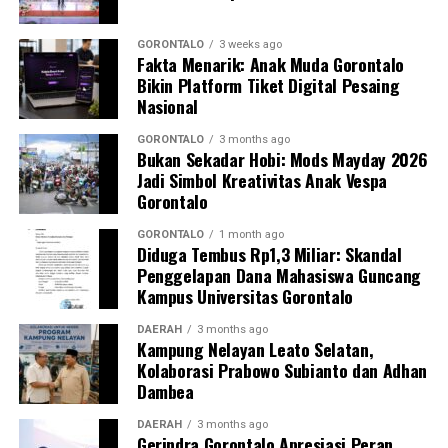
Kasim, M.Kes., menegaskan bahwa keterlibatan
mahasiswa merupakan bentuk perwujudan Tri Dharma
GORONTALO
3 weeks ago
Fakta Menarik: Anak Muda Gorontalo
Perguruan Tinggi dalam mengawal transformasi
Bikin Platform Tiket Digital Pesaing
layanan kesehatan primer.
Nasional
“Kehadiran mahasiswa mempercepat jangkauan skema
GORONTALO
3 months ago
Bukan Sekadar Hobi: Mods Mayday 2026
active case finding
TBC yang dicanangkan pemerintah.
Jadi Simbol Kreativitas Anak Vespa
Sinergi multisektor antara perguruan tinggi, dinas
Gorontalo
kesehatan, puskesmas, dan pemerintah desa seperti
inilah yang menjadi kunci sukses pembentukan
GORONTALO
1 month ago
Diduga Tembus Rp1,3 Miliar: Skandal
masyarakat sadar sehat,” jelas Dr. Vivien.
Penggelapan Dana Mahasiswa Guncang
Kampus Universitas Gorontalo
Masyarakat Desa Luwoo menyambut antusias agenda
terpadu ini. Ratusan warga memanfaatkan layanan
DAERAH
3 months ago
Kampung Nelayan Leato Selatan,
pemeriksaan kesehatan gratis sekaligus berkonsultasi
Kolaborasi Prabowo Subianto dan Adhan
mengenai pola hidup bersih dan sehat (PHBS)
Dambea
pencegahan tuberkulosis.
DAERAH
3 months ago
Gerindra Gorontalo Apresiasi Peran