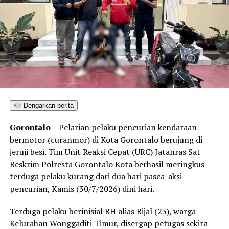
operasional, meliputi dua karung material batu galian,
dua buah pipa karbon, tiga mata bor
jet hammer
, serta
satu buah mangkuk plastik warna biru.
Selain menyegel lubang tambang dan mengamankan
barang bukti material serta alat pengolahan, petugas
turut menempelkan surat imbauan tertulis di sekitar
area penambangan agar tidak ada lagi aktivitas ilegal
yang berlangsung.
Dengarkan berita
Gorontalo
– Pelarian pelaku pencurian kendaraan
Kendati saat tim tiba di lokasi tidak ditemukan adanya
bermotor (curanmor) di Kota Gorontalo berujung di
aktivitas penambangan yang tengah berjalan, seluruh
jeruji besi. Tim Unit Reaksi Cepat (URC) Jatanras Sat
rangkaian kegiatan penyelidikan berlangsung aman,
Reskrim Polresta Gorontalo Kota berhasil meringkus
kondusif, dan tanpa hambatan.
terduga pelaku kurang dari dua hari pasca-aksi
pencurian, Kamis (30/7/2026) dini hari.
Kombes Pol. Maruly menegaskan, Polda Gorontalo tidak
akan berhenti pada tindakan penyegelan semata.
Terduga pelaku berinisial RH alias Rijal (23), warga
Pihaknya kini tengah melakukan penelusuran mendalam
Kelurahan Wonggaditi Timur, disergap petugas sekira
terhadap pihak-pihak yang terafiliasi dengan aktivitas