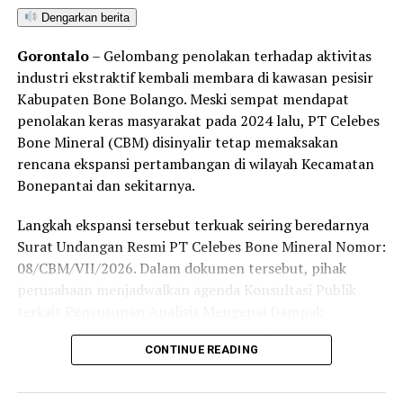
Dengarkan berita
Gorontalo
– Gelombang penolakan terhadap aktivitas
industri ekstraktif kembali membara di kawasan pesisir
Kabupaten Bone Bolango. Meski sempat mendapat
penolakan keras masyarakat pada 2024 lalu, PT Celebes
Bone Mineral (CBM) disinyalir tetap memaksakan
rencana ekspansi pertambangan di wilayah Kecamatan
Bonepantai dan sekitarnya.
Langkah ekspansi tersebut terkuak seiring beredarnya
Surat Undangan Resmi PT Celebes Bone Mineral Nomor:
08/CBM/VII/2026. Dalam dokumen tersebut, pihak
perusahaan menjadwalkan agenda Konsultasi Publik
terkait Penyusunan Analisis Mengenai Dampak
Lingkungan (Amdal) pada Kamis (6/8/2026) di
CONTINUE READING
Kecamatan Bonepantai. Forum ini digelar sebagai
tahapan wajib guna menaikkan status Izin Usaha
Pertambangan (IUP) ke tahap Operasi Produksi.