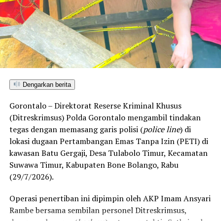
“Kami menolak keras kegiatan atau acara dalam bentuk
apa pun yang membahas isu pembukaan tambang oleh
pihak perusahaan mana pun di wilayah Kecamatan
Bonepantai,” tegas Rahmat Husain.
Penolakan masif yang konsisten disuarakan warga
pesisir ini berlandaskan kekhawatiran atas dampak
kerusakan lingkungan. Kehadiran industri ekstraktif di
Dengarkan berita
wilayah Bonepantai, Bulawa, dan Kabila Bone dinilai
Gorontalo – Direktorat Reserse Kriminal Khusus
berpotensi merusak ekosistem pesisir serta perairan
(Ditreskrimsus) Polda Gorontalo mengambil tindakan
Teluk Tomini, menghancurkan daerah resapan air, dan
tegas dengan memasang garis polisi (
police line
) di
mengancam ruang hidup nelayan serta petani lokal.
lokasi dugaan Pertambangan Emas Tanpa Izin (PETI) di
kawasan Batu Gergaji, Desa Tulabolo Timur, Kecamatan
Rencana konsultasi publik PT CBM diprediksi bakal
Suwawa Timur, Kabupaten Bone Bolango, Rabu
mendapat perlawanan ketat dari koalisi masyarakat sipil
(29/7/2026).
dan warga lintas desa yang bersiap menghadang
masuknya aktivitas pertambangan demi memelihara
Operasi penertiban ini dipimpin oleh AKP Imam Ansyari
kelestarian ruang hidup mereka.
Rambe bersama sembilan personel Ditreskrimsus,