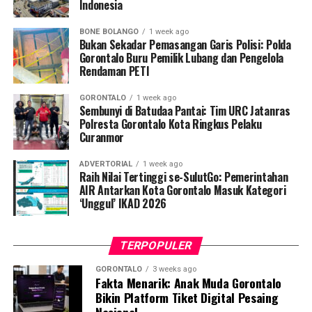
Indonesia
Hasil analisis rekaman menunjukkan sepeda motor
berpelat nomor DB 3539 AR tersebut telah digondol
BONE BOLANGO
1 week ago
oleh pria tak dikenal. Atas kejadian itu, korban langsung
Bukan Sekadar Pemasangan Garis Polisi: Polda
membuat laporan resmi di SPKT Polresta Gorontalo
Gorontalo Buru Pemilik Lubang dan Pengelola
Rendaman PETI
Kota.
GORONTALO
1 week ago
Menindaklanjuti laporan korban, Tim URC Jatanras
Sembunyi di Batudaa Pantai: Tim URC Jatanras
bergerak cepat melakukan penyelidikan hingga berhasil
Polresta Gorontalo Kota Ringkus Pelaku
Curanmor
mendeteksi keberadaan pelaku dan melakukan
penangkapan tanpa perlawanan. Saat ini pelaku beserta
ADVERTORIAL
1 week ago
barang bukti telah diamankan di Mako Polresta
Raih Nilai Tertinggi se-SulutGo: Pemerintahan
Gorontalo Kota guna menjalani proses hukum lebih
AIR Antarkan Kota Gorontalo Masuk Kategori
‘Unggul’ IKAD 2026
lanjut.
TERPOPULER
GORONTALO
3 weeks ago
Fakta Menarik: Anak Muda Gorontalo
Bikin Platform Tiket Digital Pesaing