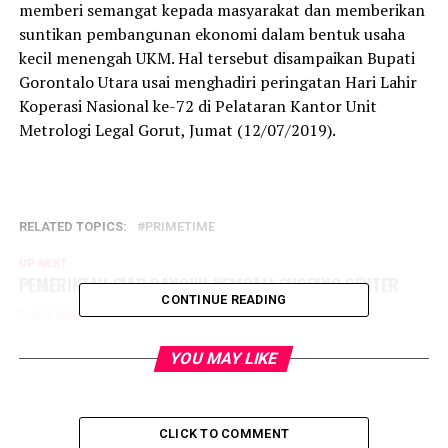
memberi semangat kepada masyarakat dan memberikan
suntikan pembangunan ekonomi dalam bentuk usaha
kecil menengah UKM. Hal tersebut disampaikan Bupati
Gorontalo Utara usai menghadiri peringatan Hari Lahir
Koperasi Nasional ke-72 di Pelataran Kantor Unit
Metrologi Legal Gorut, Jumat (12/07/2019).
RELATED TOPICS:
PRIMETIME
UP NEXT
PEMERINTAH SIAP BANGUN KEMBALI SHOPING CENTER
CONTINUE READING
DON'T MISS
GELAR TEMU FORUM ANAK 2019, SEKDA KABGOR : ANAK
MERUPAKAN ASET BANGSA
YOU MAY LIKE
CLICK TO COMMENT