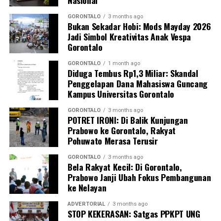
Nasional
GORONTALO
3 months ago
Bukan Sekadar Hobi: Mods Mayday 2026
Jadi Simbol Kreativitas Anak Vespa
Gorontalo
GORONTALO
1 month ago
Diduga Tembus Rp1,3 Miliar: Skandal
Penggelapan Dana Mahasiswa Guncang
Kampus Universitas Gorontalo
GORONTALO
3 months ago
POTRET IRONI: Di Balik Kunjungan
Prabowo ke Gorontalo, Rakyat
Pohuwato Merasa Terusir
GORONTALO
3 months ago
Bela Rakyat Kecil: Di Gorontalo,
Prabowo Janji Ubah Fokus Pembangunan
ke Nelayan
ADVERTORIAL
3 months ago
STOP KEKERASAN: Satgas PPKPT UNG