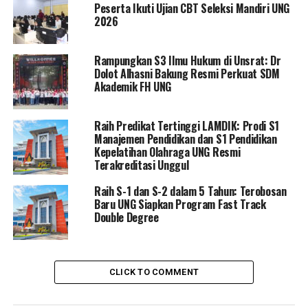
Gorontalo.
Peserta Ikuti Ujian CBT Seleksi Mandiri UNG
2026
Inovasi ini diharapkan tidak hanya menggerakkan
ekonomi lokal, tetapi juga mendorong para petani
Rampungkan S3 Ilmu Hukum di Unsrat: Dr
untuk lebih kreatif dan inovatif dalam mengelola hasil
Dolot Alhasni Bakung Resmi Perkuat SDM
pertanian mereka. Prof. Ani menekankan pentingnya
Akademik FH UNG
menggali potensi lokal untuk memaksimalkan nilai
ekonomi yang dapat dihasilkan dari produk pertanian.
Raih Predikat Tertinggi LAMDIK: Prodi S1
Manajemen Pendidikan dan S1 Pendidikan
Kepelatihan Olahraga UNG Resmi
Terakreditasi Unggul
RELATED TOPICS:
EKONOMI MASYARAKAT GORONTALO
INOVASI OLAHAN JAGUNG
UNIVERSITAS NEGERI GORONTALO
Raih S-1 dan S-2 dalam 5 Tahun: Terobosan
Baru UNG Siapkan Program Fast Track
UP NEXT
Mahasiswa UNG Siap Ukir Prestasi di 13 Cabang Lomba
Double Degree
Peksiminas 2024
DON'T MISS
Forum Puspa dan Dinas DP3AP2KB Gelar Sosialisasi
CLICK TO COMMENT
Perlindungan Hak Perempuan dan Anak di Kecamatan
Paguat