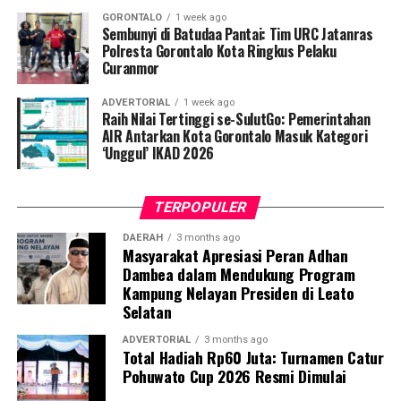
pemeriksaan Dahak/TCM, kepatuhan minum obat
GORONTALO
1 week ago
hingga tuntas, serta pengikisan stigma negatif terhadap
Sembunyi di Batudaa Pantai: Tim URC Jatanras
penyintas TBC di lingkungan warga.
Polresta Gorontalo Kota Ringkus Pelaku
Curanmor
“Literasi kesehatan warga adalah fondasi utama dalam
ADVERTORIAL
1 week ago
memutus rantai penularan TBC. Kami berupaya
Raih Nilai Tertinggi se-SulutGo: Pemerintahan
menyampaikan edukasi yang persuasif dan mudah
AIR Antarkan Kota Gorontalo Masuk Kategori
‘Unggul’ IKAD 2026
dipahami agar warga tidak ragu melakukan pemeriksaan
apabila mengalami gejala batuk berkepanjangan,”
terang Taufik.
TERPOPULER
Selain skrining TBC, mahasiswa turut mendampingi
DAERAH
3 months ago
Masyarakat Apresiasi Peran Adhan
nakes Puskesmas Talaga Jaya dalam memberikan
Dambea dalam Mendukung Program
pelayanan Cek Kesehatan Gratis (CKG), meliputi
Kampung Nelayan Presiden di Leato
pengukuran tekanan darah, cek kadar gula darah, dan
Selatan
penapisan faktor risiko penyakit tidak menular (PTM)
sebagai upaya promotif-preventif.
ADVERTORIAL
3 months ago
Total Hadiah Rp60 Juta: Turnamen Catur
Pohuwato Cup 2026 Resmi Dimulai
Perwakilan DPL KKN-PK, Dr. dr. Vivien Novarina A.