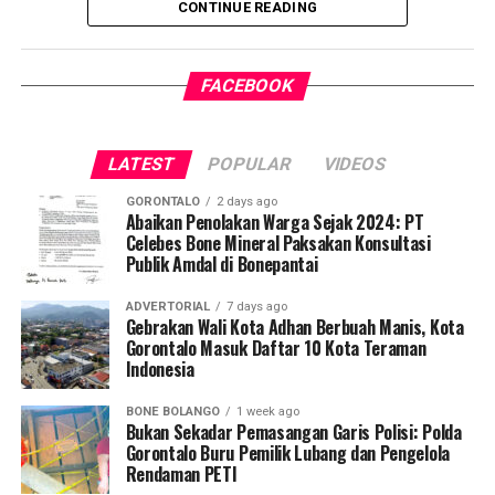
CONTINUE READING
penularan tuberkulosis (TBC) yang masih menjadi salah
satu tantangan kesehatan terbesar di Indonesia.
FACEBOOK
Pelaksanaan program ini didampingi secara langsung
oleh tim Dosen Pembimbing Lapangan (DPL) KKN-PK
Desa Luwoo, yakni Dr. dr. Vivien Novarina A. Kasim,
LATEST
POPULAR
VIDEOS
M.Kes., dr. Siti Rakhmatia P. Th. Kum, M.Biomed., Ns. Nur
Ayun R. Yusuf, S.Kep., M.Kep., dan Ns. Sartika, S.Kep.,
GORONTALO
2 days ago
M.Kep. Pendampingan akademis ini memastikan seluruh
Abaikan Penolakan Warga Sejak 2024: PT
Celebes Bone Mineral Paksakan Konsultasi
alur intervensi medis dan edukasi berjalan sesuai standar
Publik Amdal di Bonepantai
prosedur operasional.
ADVERTORIAL
7 days ago
Koordinator Desa KKN-PK UNG Desa Luwoo, Taufik
Gebrakan Wali Kota Adhan Berbuah Manis, Kota
Gorontalo Masuk Daftar 10 Kota Teraman
Mohamad Nur, menyampaikan bahwa selain mengawal
Indonesia
teknis pelayanan medis, mahasiswa bertindak sebagai
edukator kesehatan masyarakat.
BONE BOLANGO
1 week ago
Bukan Sekadar Pemasangan Garis Polisi: Polda
Penyuluhan difokuskan pada pemahaman mekanisme
Gorontalo Buru Pemilik Lubang dan Pengelola
Rendaman PETI
penularan, pengenalan gejala awal, pentingnya