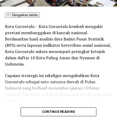
Dengarkan berita
Kota Gorontalo – Kota Gorontalo kembali mengukir
prestasi membanggakan di kancah nasional.
Berdasarkan hasil analisis data Badan Pusat Statistik
(BPS) serta laporan indikator ketertiban sosial nasional,
Kota Gorontalo sukses menempati peringkat ketujuh
dalam daftar 10 Kota Paling Aman dan Nyaman di
Indonesia.
Capaian strategis ini sekaligus mengukuhkan Kota
Gorontalo sebagai satu-satunya daerah di Pulau
Sulawesi yang berhasil menembus jajaran 10 besar
nasional dalam hal stabilitas keamanan dan kenyamanan
wilayah.
Sebagai pusat pemerintahan, pertumbuhan ekonomi,
CONTINUE READING