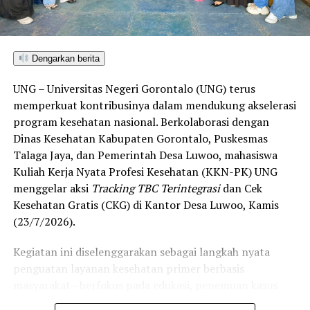
menembus kategori “Unggul”. Sementara kabupaten lain
di Gorontalo masih berada pada kategori “Berkembang”
hingga menuju “Unggul”.
Dengarkan berita
“Alhamdulillah, nilai IKAD Kota Gorontalo tercatat yang
UNG – Universitas Negeri Gorontalo (UNG) terus
tertinggi di kawasan SulutGo sebagaimana dipaparkan
memperkuat kontribusinya dalam mendukung akselerasi
dalam Rakorwil TPAKD,” ungkap Wawali Indra Gobel
program kesehatan nasional. Berkolaborasi dengan
usai kegiatan.
Dinas Kesehatan Kabupaten Gorontalo, Puskesmas
Talaga Jaya, dan Pemerintah Desa Luwoo, mahasiswa
Indra menambahkan, skor IKAD ini membuktikan bahwa
Kuliah Kerja Nyata Profesi Kesehatan (KKN-PK) UNG
tingkat keterjangkauan, pemanfaatan, serta inklusivitas
menggelar aksi
Tracking TBC Terintegrasi
dan Cek
layanan keuangan bagi masyarakat di Kota Gorontalo
Kesehatan Gratis (CKG) di Kantor Desa Luwoo, Kamis
berada di posisi terdepan.
(23/7/2026).
Predikat “Unggul” yang diraih Pemerintahan AIR
Kegiatan ini diselenggarakan sebagai langkah nyata
menjadi indikator kuat atas keberhasilan pemerintah
penguatan layanan kesehatan primer berbasis
daerah dalam mendorong masyarakat agar makin
masyarakat—berfokus pada edukasi, penemuan kasus
mudah, merata, dan aman dalam mengakses berbagai
(
case finding
), deteksi dini, serta pemutusan rantai
fasilitas jasa keuangan yang berkelanjutan.