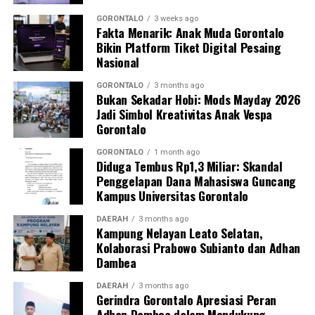
Kasim, M.Kes., menegaskan bahwa keterlibatan
mahasiswa merupakan bentuk perwujudan Tri Dharma
GORONTALO
3 weeks ago
Fakta Menarik: Anak Muda Gorontalo
Perguruan Tinggi dalam mengawal transformasi
Bikin Platform Tiket Digital Pesaing
layanan kesehatan primer.
Nasional
“Kehadiran mahasiswa mempercepat jangkauan skema
GORONTALO
3 months ago
Bukan Sekadar Hobi: Mods Mayday 2026
active case finding
TBC yang dicanangkan pemerintah.
Jadi Simbol Kreativitas Anak Vespa
Sinergi multisektor antara perguruan tinggi, dinas
Gorontalo
kesehatan, puskesmas, dan pemerintah desa seperti
inilah yang menjadi kunci sukses pembentukan
GORONTALO
1 month ago
Diduga Tembus Rp1,3 Miliar: Skandal
masyarakat sadar sehat,” jelas Dr. Vivien.
Penggelapan Dana Mahasiswa Guncang
Kampus Universitas Gorontalo
Masyarakat Desa Luwoo menyambut antusias agenda
terpadu ini. Ratusan warga memanfaatkan layanan
DAERAH
3 months ago
Kampung Nelayan Leato Selatan,
pemeriksaan kesehatan gratis sekaligus berkonsultasi
Kolaborasi Prabowo Subianto dan Adhan
mengenai pola hidup bersih dan sehat (PHBS)
Dambea
pencegahan tuberkulosis.
DAERAH
3 months ago
Gerindra Gorontalo Apresiasi Peran
Adhan Dambea dalam Mendukung