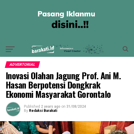
ADVERTORIAL
Inovasi Olahan Jagung Prof. Ani M.
Hasan Berpotensi Dongkrak
Ekonomi Masyarakat Gorontalo
Published
2 years ago
on
31/08/2024
By
Redaksi Barakati