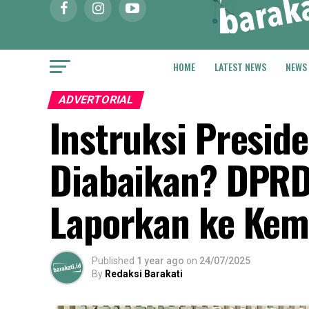
HOME
LATEST NEWS
NEWS
ADVERTORIAL
Instruksi Presid
Diabaikan? DPRD
Laporkan ke Kem
Published
1 year ago
on
24/07/2025
By
Redaksi Barakati