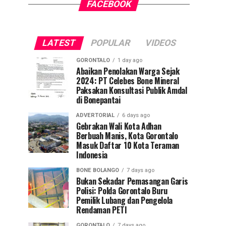
FACEBOOK
LATEST
POPULAR
VIDEOS
GORONTALO
1 day ago
Abaikan Penolakan Warga Sejak
2024: PT Celebes Bone Mineral
Paksakan Konsultasi Publik Amdal
di Bonepantai
ADVERTORIAL
6 days ago
Gebrakan Wali Kota Adhan
Berbuah Manis, Kota Gorontalo
Masuk Daftar 10 Kota Teraman
Indonesia
BONE BOLANGO
7 days ago
Bukan Sekadar Pemasangan Garis
Polisi: Polda Gorontalo Buru
Pemilik Lubang dan Pengelola
Rendaman PETI
GORONTALO
7 days ago