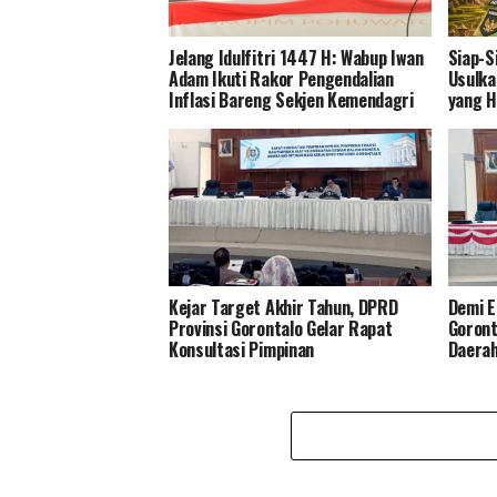
Jelang Idulfitri 1447 H: Wabup Iwan
Siap-S
Adam Ikuti Rakor Pengendalian
Usulka
Inflasi Bareng Sekjen Kemendagri
yang H
Kejar Target Akhir Tahun, DPRD
Demi E
Provinsi Gorontalo Gelar Rapat
Goront
Konsultasi Pimpinan
Daera