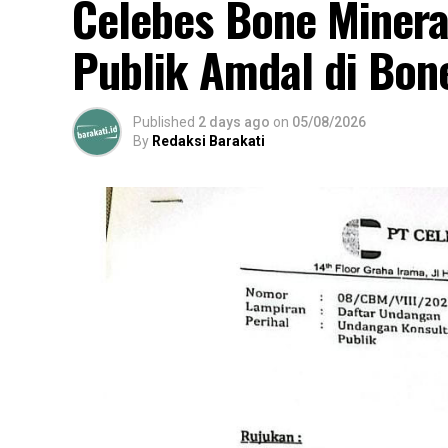
Celebes Bone Minera
Publik Amdal di Bon
Published
2 days ago
on
05/08/2026
By
Redaksi Barakati