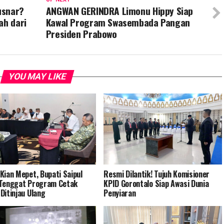
usnar?
ANGWAN GERINDRA Limonu Hippy Siap
ah dari
Kawal Program Swasembada Pangan
Presiden Prabowo
YOU MAY LIKE
Kian Mepet, Bupati Saipul
Resmi Dilantik! Tujuh Komisioner
Tenggat Program Cetak
KPID Gorontalo Siap Awasi Dunia
Ditinjau Ulang
Penyiaran