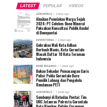
LATEST
POPULAR
VIDEOS
GORONTALO
2 days ago
Abaikan Penolakan Warga Sejak
2024: PT Celebes Bone Mineral
Paksakan Konsultasi Publik Amdal
di Bonepantai
ADVERTORIAL
6 days ago
Gebrakan Wali Kota Adhan
Berbuah Manis, Kota Gorontalo
Masuk Daftar 10 Kota Teraman
Indonesia
BONE BOLANGO
1 week ago
Bukan Sekadar Pemasangan Garis
Polisi: Polda Gorontalo Buru
Pemilik Lubang dan Pengelola
Rendaman PETI
GORONTALO
1 week ago
Sembunyi di Batudaa Pantai: Tim
URC Jatanras Polresta Gorontalo
Kota Ringkus Pelaku Curanmor